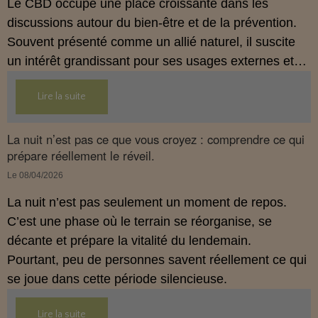
Le CBD occupe une place croissante dans les
discussions autour du bien‑être et de la prévention.
Souvent présenté comme un allié naturel, il suscite
un intérêt grandissant pour ses usages externes et
son interaction avec le système endocannabinoïde.
Lire la suite
Cet article propose une mise au point claire, moderne
et conforme à la réglementation française de 2026.
La nuit n’est pas ce que vous croyez : comprendre ce qui
prépare réellement le réveil.
Le 08/04/2026
La nuit n’est pas seulement un moment de repos.
C’est une phase où le terrain se réorganise, se
décante et prépare la vitalité du lendemain.
Pourtant, peu de personnes savent réellement ce qui
se joue dans cette période silencieuse.
Lire la suite