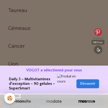
Taureau
Gémeaux
Pinterest
NB/Coul.
Cancer
Lion
VOGOT a sélectionné pour vous
Daily 3 – Multivitamines
d’exception – 90 gélules –
Découvrir
RÉFÉRENCEMENT & PRÉSENCE WEB
SuperSmart
VOGOT est présent dans des annuaires fiables, sélectionnés pour
SPONSORS
leur qualité et leur cohérence :
Maxannu – Bien-être