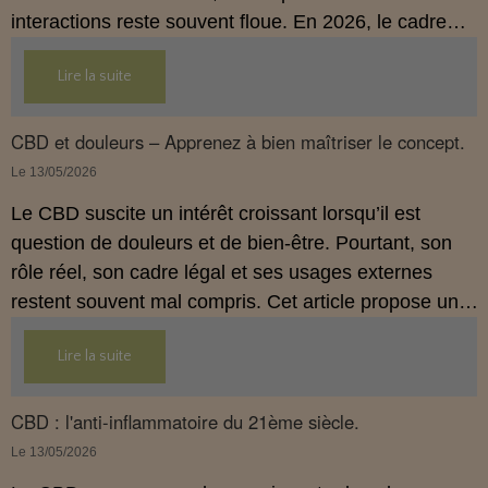
interactions reste souvent floue. En 2026, le cadre
légal français impose des règles strictes : seuls les
Lire la suite
usages externes du CBD sont autorisés. Cet article
propose une mise au point claire et accessible pour
comprendre comment le CBD s’inscrit dans une
CBD et douleurs – Apprenez à bien maîtriser le concept.
démarche de prévention, sans ingestion et sans
Le 13/05/2026
allégations thérapeutiques.
Le CBD suscite un intérêt croissant lorsqu’il est
question de douleurs et de bien‑être. Pourtant, son
rôle réel, son cadre légal et ses usages externes
restent souvent mal compris. Cet article propose une
mise au point claire, moderne et conforme à la
Lire la suite
réglementation française de 2026, afin de mieux
comprendre comment le CBD s’intègre dans une
approche globale de prévention.
CBD : l'anti-inflammatoire du 21ème siècle.
Le 13/05/2026