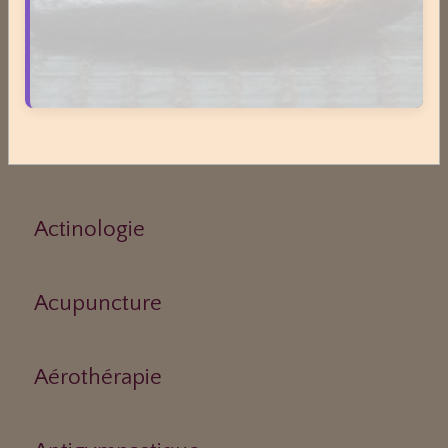
Asthme
Médecines Douces
Actinologie
Acupuncture
Aérothérapie