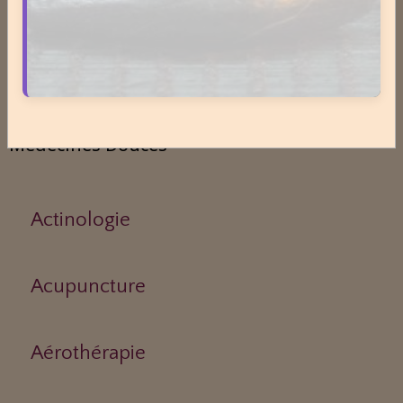
Asthme
Médecines Douces
Actinologie
Acupuncture
Aérothérapie