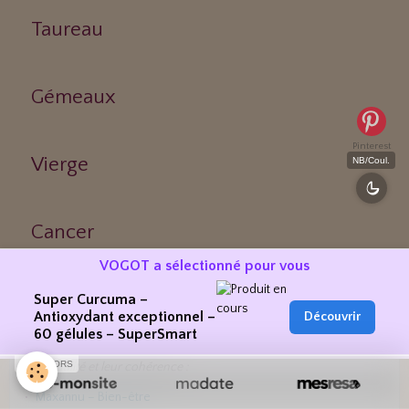
Taureau
Gémeaux
Pinterest
Vierge
NB/Coul.
Cancer
VOGOT a sélectionné pour vous
Super Curcuma –
Antioxydant exceptionnel –
Découvrir
RÉFÉRENCEMENT & PRÉSENCE WEB
60 gélules – SuperSmart
VOGOT est présent dans des annuaires fiables, sélectionnés pour
SPONSORS
leur qualité et leur cohérence :
Maxannu – Bien-être