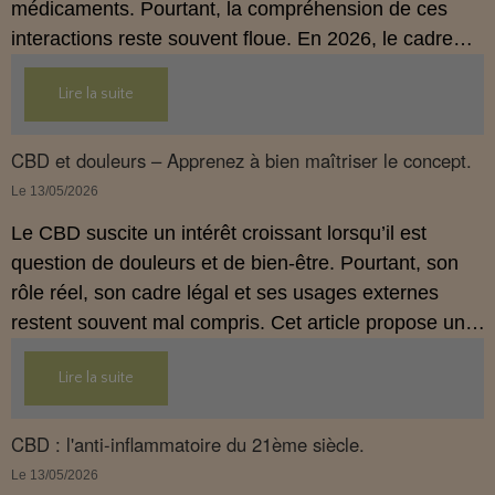
médicaments. Pourtant, la compréhension de ces
interactions reste souvent floue. En 2026, le cadre
légal français impose des règles strictes : seuls les
Lire la suite
usages externes du CBD sont autorisés. Cet article
propose une mise au point claire et accessible pour
comprendre comment le CBD s’inscrit dans une
CBD et douleurs – Apprenez à bien maîtriser le concept.
démarche de prévention, sans ingestion et sans
Le 13/05/2026
allégations thérapeutiques.
Le CBD suscite un intérêt croissant lorsqu’il est
question de douleurs et de bien‑être. Pourtant, son
rôle réel, son cadre légal et ses usages externes
restent souvent mal compris. Cet article propose une
mise au point claire, moderne et conforme à la
Lire la suite
réglementation française de 2026, afin de mieux
comprendre comment le CBD s’intègre dans une
approche globale de prévention.
CBD : l'anti-inflammatoire du 21ème siècle.
Le 13/05/2026