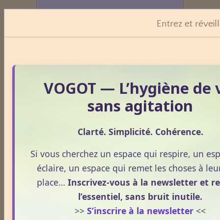
Entrez et réveil
VOGOT — L’hygiène de 
sans agitation
Clarté. Simplicité. Cohérence.
Dossiers
Si vous cherchez un espace qui respire, un es
éclaire, un espace qui remet les choses à leur
Le Frêne commun
place…
Inscrivez-vous à la newsletter et r
l’essentiel, sans bruit inutile.
>>
S’inscrire à la newsletter
<<
Le Sens des Maux