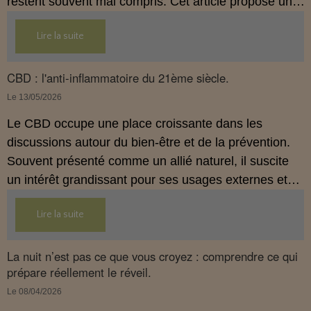
restent souvent mal compris. Cet article propose une
mise au point claire, moderne et conforme à la
Lire la suite
réglementation française de 2026, afin de mieux
comprendre comment le CBD s’intègre dans une
approche globale de prévention.
CBD : l'anti-inflammatoire du 21ème siècle.
Le 13/05/2026
Le CBD occupe une place croissante dans les
discussions autour du bien‑être et de la prévention.
Souvent présenté comme un allié naturel, il suscite
un intérêt grandissant pour ses usages externes et
son interaction avec le système endocannabinoïde.
Lire la suite
Cet article propose une mise au point claire, moderne
et conforme à la réglementation française de 2026.
La nuit n’est pas ce que vous croyez : comprendre ce qui
prépare réellement le réveil.
Le 08/04/2026