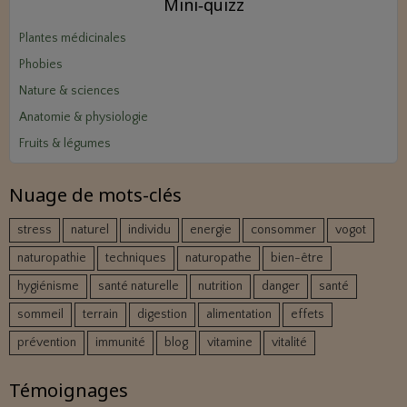
Mini‑quizz
Plantes médicinales
Phobies
Nature & sciences
Anatomie & physiologie
Fruits & légumes
Nuage de mots-clés
stress
naturel
individu
energie
consommer
vogot
naturopathie
techniques
naturopathe
bien-être
hygiénisme
santé naturelle
nutrition
danger
santé
sommeil
terrain
digestion
alimentation
effets
prévention
immunité
blog
vitamine
vitalité
Témoignages