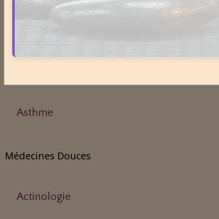
Addiction
Allergies
Aphrodisiaque
Asthme
Médecines Douces
Actinologie