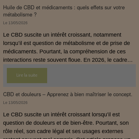
Huile de CBD et médicaments : quels effets sur votre
métabolisme ?
Le 13/05/2026
Le CBD suscite un intérêt croissant, notamment
lorsqu’il est question de métabolisme et de prise de
médicaments. Pourtant, la compréhension de ces
interactions reste souvent floue. En 2026, le cadre
légal français impose des règles strictes : seuls les
Lire la suite
usages externes du CBD sont autorisés. Cet article
propose une mise au point claire et accessible pour
comprendre comment le CBD s’inscrit dans une
CBD et douleurs – Apprenez à bien maîtriser le concept.
démarche de prévention, sans ingestion et sans
Le 13/05/2026
allégations thérapeutiques.
Le CBD suscite un intérêt croissant lorsqu’il est
question de douleurs et de bien‑être. Pourtant, son
rôle réel, son cadre légal et ses usages externes