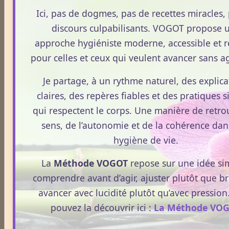
Ici, pas de dogmes, pas de recettes miracles,
discours culpabilisants. VOGOT propose 
Le monde Merveilleux du Thé
approche hygiéniste moderne, accessible et ré
pour celles et ceux qui veulent avancer sans ag
Odeurs corporelles et transpiration.
Je partage, à un rythme naturel, des explica
claires, des repères fiables et des pratiques 
Médecines Holistiques
qui respectent le corps. Une manière de retro
sens, de l’autonomie et de la cohérence dan
hygiène de vie.
Plantes / affections
La
Méthode VOGOT
repose sur une idée sim
comprendre avant d’agir, ajuster plutôt que b
avancer avec lucidité plutôt qu’avec pression
Acouphènes
pouvez la découvrir ici :
La Méthode VO