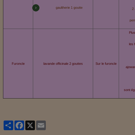
gaultherie 1 goutte
2 
pen
Plus
les 
Furoncle
lavande officinale 2 gouttes
Sur le furoncle
ajowan
sont ég
Partager
Facebook
X
Email