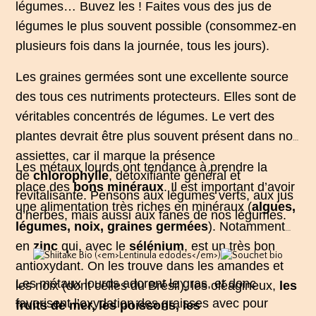
légumes… Buvez les ! Faites vous des
jus de
légumes
le plus souvent possible (consommez-en
plusieurs fois dans la journée, tous les jours).
Les
graines germées
sont une excellente source
des tous ces nutriments protecteurs. Elles sont de
véritables concentrés de légumes. Le vert des
plantes devrait être plus souvent présent dans nos
assiettes, car il marque la présence
Les métaux lourds ont tendance à prendre la
de
chlorophylle
, détoxifiante général et
place des
bons minéraux
. Il est important d’avoir
revitalisante. Pensons aux légumes verts, aux jus
une alimentation très riches en minéraux (
algues,
d’herbes, mais aussi aux
fanes de nos légumes
.
légumes, noix, graines germées
). Notamment
en
zinc
qui, avec le
sélénium
, est un très bon
antioxydant. On les trouve dans les amandes et
Les métaux lourds adorent le gras, et donc
les noix (dont celles du Brésil), les oléagineux,
les
favorisent l’oxydation des graisses avec pour
fruits de mer, les poissons, les