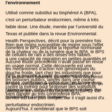
l'environnement
Utilisé comme substitut au bisphénol A (BPA),
c'est un
perturbateur endocrinien
, même à très
faible dose. Une étude, menée par l’université du
Texas et publiée dans la revue Environmental
Health Perspectives, décrit pour la première fois
Bien que moins susceptible de migrer sous l’effet
comment le BPS perturbe la réponse hormonale
de la chaleur ou de la lumière que le BPA, le BPS
de cellules de rats à des doses très faibles.
a une capacité de migration en petites quantités et
Aucune étude précédente n’avait passé en revue
en usage normal. Cette découverte est une
les mécanismes d’action non génomiques du
douche froide, tant chez les industriels que pour
BPS, ni travaillé à partir de concentrations si
La plupart des biberons garantis "sans bisphénol
les pouvoirs publics, lancés dans une course
basses, conformes à celles que l’on trouve dans
A" sont composés de polyéthersulfone (PES), un
contre la montre pour proposer des substituts
l’alimentation, dans l’environnement et dans des
plastique qui contient du bisphénol S (BPS). Ce
sans danger au très controversé BPA.
échantillons d’urines humaines.
dernier est bien plus toxique, car il s'agit aussi d'un
perturbateur endocrinien.
Aujourd’hui, il semblerait que le BPS soit