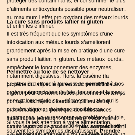
protéger des contaminants, et consommer le plus
d’aliments antioxydants possible pour neutraliser
au maximum l’effet pro-oxydant des métaux lourds
La cure sans produits laitier ni gluten
et enfin les éliminer.
Il est très fréquent que les symptômes d’une
intoxication aux métaux lourds s’améliorent
grandement après la mise en pratique d’une cure
sans produit laitier, ni gluten. Les métaux lourds
empêchent le fonctionnement des enzymes,
Permettre au foie de se nettoyer
notamment digestives. Hors, la caséine (la
La première chose à faire est de permettre à nos
protéine du lait) et le gluten sont très difficile à
organes émonctoires (le foie, les reins et la peau
digérer pour de nombreuses personnes en temps
principalement) de se « décrasser », afin qu’ils
normal. Les métaux lourds amplifient cette
puissent éliminer du mieux possible ces
problématique au point que des substances
substances. Vous ressentez un problème de foie,
indésirables pénètrent la barrière intestinale et
Si vous faites attention à votre alimentation,
que lorsque celui-ci est à 30 % de son potentiel. Il
sature le corps de toxines. Le plus souvent l’effet
souvent les symptômes disparaissent.
Prendre
y a souvent un effet seuil : tout va bien jusqu’à un
de cette diète se fait sentir en moins d’un mois,