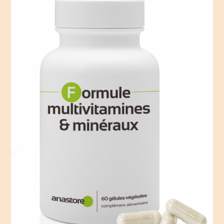
éliminer le plomb du sang. Une consommation
quotidienne de 1000 mg de vitamine C fait baisser
de 80 % la quantité de plomb circulant au bout
d’un mois.