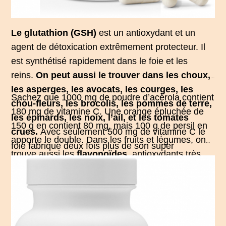
Le glutathion (GSH)
est un antioxydant et un
agent de détoxication extrêmement protecteur. Il
est synthétisé rapidement dans le foie et les
reins.
On peut aussi le trouver dans les choux,
les asperges, les avocats, les courges, les
Sachez que 1000 mg de poudre d’acérola contient
chou-fleurs, les brocolis, les pommes de terre,
180 mg de vitamine C. Une orange épluchée de
les épinards, les noix, l’ail, et les tomates
150 g en contient 80 mg, mais 100 g de persil en
crues.
Avec seulement 500 mg de vitamine C le
apporte le double. Dans les fruits et légumes, on
foie fabrique deux fois plus de son super
trouve aussi les
flavonoïdes
, antioxydants très
antioxydant le glutathion.
efficaces pour neutraliser les effets des métaux
lourds. Il est important de panacher différents
flavonoïdes. Comment être sur d’en prendre une
large variété ? Simplement en choisissant des
légumes de couleurs différentes. En effet, les