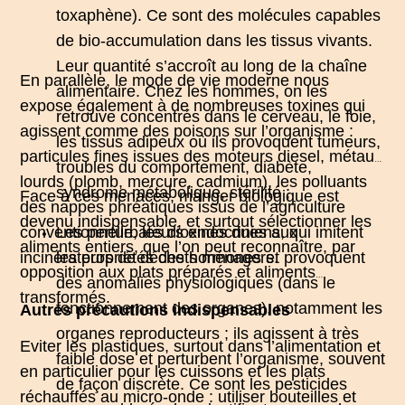
toxaphène). Ce sont des molécules capables
de bio-accumulation dans les tissus vivants.
Leur quantité s’accroît au long de la chaîne
En parallèle, le mode de vie moderne nous
alimentaire. Chez les hommes, on les
expose également à de nombreuses toxines qui
retrouve concentrés dans le cerveau, le foie,
agissent comme des poisons sur l’organisme :
les tissus adipeux où ils provoquent tumeurs,
particules fines issues des moteurs diesel, métaux
troubles du comportement, diabète,
lourds (plomb, mercure, cadmium), les polluants
syndrome métabolique, stérilité ;
Face à ces menaces, manger biologique est
des nappes phréatiques issus de l’agriculture
devenu indispensable, et surtout sélectionner les
conventionnelle, les dioxines dues aux
Les
perturbateurs endocriniens
, qui imitent
aliments entiers, que l’on peut reconnaître, par
incinérateurs de déchets ménagers.
les propriétés des hormones et provoquent
opposition aux plats préparés et aliments
des anomalies physiologiques (dans le
transformés.
fonctionnement des organes), notamment les
Autres précautions indispensables
organes reproducteurs ; ils agissent à très
Eviter les plastiques, surtout dans l’alimentation et
faible dose et perturbent l’organisme, souvent
en particulier pour les cuissons et les plats
de façon discrète. Ce sont les pesticides
réchauffés au micro-onde : utiliser bouteilles et