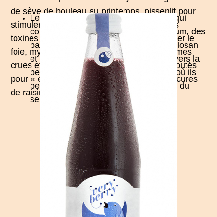
de sève de bouleau au printemps, pissenlit pour
Les produits cosmétiques classiques qui
stimuler le foie et le pancréas et extraire les
contiennent du chlorhydrate d’aluminium, des
toxines du sang, carottes crues pour nettoyer le
parabènes, du propylèneglycol, du triclosan
foie, myrtilles et jus de myrtille en été, pommes
et d’autres toxines qui s’infiltrent à travers la
crues et jus de pomme frais à l’automne réputés
peau, surtout au niveau des aisselles où ils
pour « éloigner le médecin », ainsi que les cures
peuvent migrer et provoquer le cancer du
de raisins, ail toute l’année.
sein.