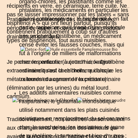
organo-chlorés, les plastifiants comme les
récipients en verre, en céramique, terre cuite. Ne
phtalates, les médicaments en particulier les
pas se laisser impressionner par les labels « sans
pilules contraceptives ; le bisphénol A en fait
Pratiquer régulièrement des cures de détox,
bisphénol A » qui ont fleuri partout, puisqu’ils
partie, rappelons qu’il s’agit d’une molécule
périodes de jeune, et consommer des produits
contiennent pratiquement à coup sûr d’autres
très proche du Distilbène, un médicament
drainants et purifiants.
types de bisphénols, tout aussi nuisibles.
censé éviter les fausses couches, mais qui
fut à l’origine de milliers de malformations
Je pense en particulier à cette micro-algue
chez les enfants; (aujourd’hui, le Distilbène
extraordinaire qu’est la chlorella, qui bloque les
est interdit sauf chez l’homme dans le
métaux lourds et augmente l’excrétion urinaire
traitement du cancer de la prostate) ;
(élimination par les urines) du métal lourd
Les additifs alimentaires nuisibles comme
cadmium.
l’aspartame, le glutamate monosodique
utilisé notamment dans les plats cuisinés
asiatiques en remplacement du sel car moins
Traditionnellement, nos ancêtres consommaient
cher, la saccharine, les inosinates, le jaune
aux changements de saison des aliments qui
de quinoléine, la tartrazine et bien d’autres ;
avaient la réputation de "nettoyer le sang" : cure