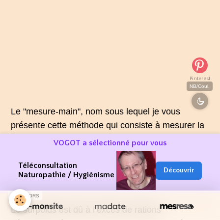
Pinterest
NB/Coul.
Le "mesure-main", nom sous lequel je vous
présente cette méthode qui consiste à mesurer la
quantité d’aliments à ingérer.
VOGOT a sélectionné pour vous
Elle est devenue populaire car elle respecte
Téléconsultation
Découvrir
l’équilibre alimentaire, tout en évitant les régimes
Naturopathie / Hygiénisme
« miracles », qui ne fonctionnent jamais.
SPONSORS
Le surpoids est dû à l’excès de rations