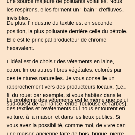
une source majeure de polluants volatiles. Nous
les respirons, elles forment un " bain " d’effluves
invisibles.
De plus, l’industrie du textile est en seconde
position, la plus polluante derrière celle du pétrole.
Elle est le principal producteur de chrome
hexavalent.
L’idéal est de choisir des vêtements en laine,
coton, lin ou autres fibres végétales, colorés par
des teintures naturelles. Je vous conseille un
rapprochement vers des producteurs locaux. (
Le
fil du rouet
par exemple, si vous habitez dans le
Le problème des vêtements est le même que celui
sud-ouest de la France, entre Toulouse et Tarbes).
des textiles et revêtements qui nous entourent en
voiture, à la maison et dans les lieux publics. Si
vous avez la possibilité, comme moi, de vivre dans
une maison ancienne faite de bois, brique, pierre,