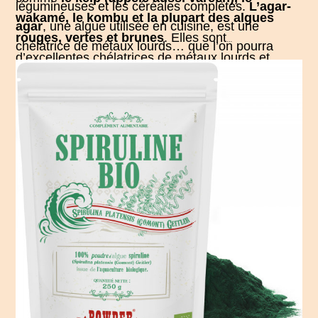
légumineuses et les céréales complètes.
L’agar-
wakamé, le kombu et la plupart des algues
agar
, une algue utilisée en cuisine, est une
rouges, vertes et brunes
. Elles sont
chélatrice de métaux lourds… que l’on pourra
d’excellentes chélatrices de métaux lourds et
l’utiliser en cuisine pour épaissir les sauces et
radio-actifs. La cuisine à base d’algues est pleine
desserts. Voici enfin les douceurs détox !
Le
de surprises gustatives.
La spiruline
est à la fois
psyllium
blond
, utilisé en complément, aide
chélatrice et antioxydante.
La coriandre et l’ail
efficacement à coller les métaux lours et favorise
des ours
, sous forme d’herbes fraîches, aident à
un transit régulé.
déloger les métaux lourds en douceur.