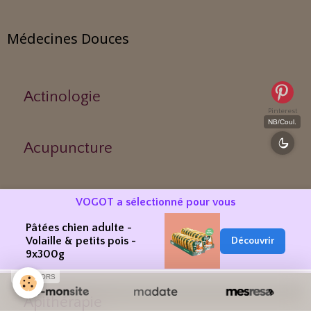
Médecines Douces
Actinologie
Pinterest
NB/Coul.
Acupuncture
Aérothérapie
VOGOT a sélectionné pour vous
Pâtées chien adulte -
Volaille & petits pois -
Découvrir
Antigymnastique
9x300g
SPONSORS
Apithérapie