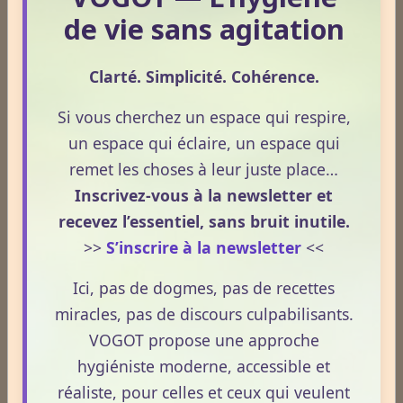
de vie sans agitation
Chercher la cause
Clarté. Simplicité. Cohérence.
Il ne s'agit là, bien sûr, que d'un aperçu succinct de
l'interprétation de pathologies oculaires en médecine
Si vous cherchez un espace qui respire,
traditionnelle chinoise. Aussi faudra-t-il se garder de
un espace qui éclaire, un espace qui
faire une analyse en fonction des seuls éléments cités
remet les choses à leur juste place…
car cela serait galvauder cette médecine.
Inscrivez-vous à la newsletter et
Il est indispensable de traiter et de tenir compte de
recevez l’essentiel, sans bruit inutile.
l'Homme dans sa globalité en cherchant à chaque fois
>>
S’inscrire à la newsletter
<<
quel élément a pu créer un désordre énergétique.
Ici, pas de dogmes, pas de recettes
Chercher la cause est donc primordial afin d'adapter le
miracles, pas de discours culpabilisants.
traitement aux besoins. Pour exemple, quelle vie mène
cette personne, fait-elle de l'exercice physique, quelle
VOGOT propose une approche
hygiène alimentaire a-t-elle (repas équilibrés, pris à
hygiéniste moderne, accessible et
heures régulières ?), habite-t-elle dans une région
réaliste, pour celles et ceux qui veulent