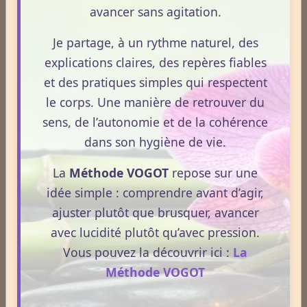
humide, venteuse, quelle est la profession exercée et
avancer sans agitation.
dans quelles conditions, etc.
Je partage, à un rythme naturel, des
Ne pas tenir compte de tous ces éléments serait faire
explications claires, des repères fiables
de la médecine symptômatique, mais en aucune
et des pratiques simples qui respectent
manière une analyse sérieuse permettant de
le corps. Une manière de retrouver du
comprendre la personne dans son fonctionnement
sens, de l’autonomie et de la cohérence
interne et dans ses interdépendances avec son
dans son hygiène de vie.
environnement.
La
Méthode VOGOT
repose sur une
Nous retrouverons naturellement ce principe de
idée simple : comprendre avant d’agir,
traitement en auriculothérapie, en réflexologie
ajuster plutôt que brusquer, avancer
plantaire ou palmaire ou encore en Mian Xiang
avec lucidité plutôt qu’avec pression.
(technique ancestrale chinoise de massage du visage).
Vous pouvez la découvrir ici :
La
Méthode VOGOT
Partager
Facebook
X
Email