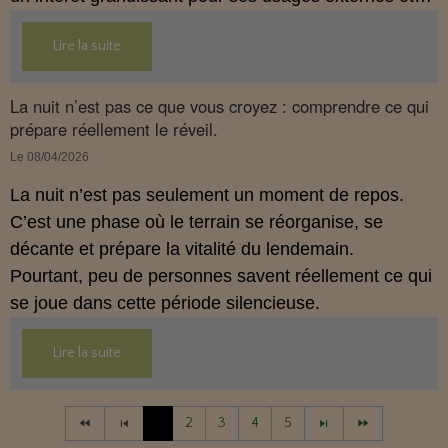
son interaction avec le système endocannabinoïde.
Lire la suite
Cet article propose une mise au point claire, moderne
et conforme à la réglementation française de 2026.
La nuit n’est pas ce que vous croyez : comprendre ce qui
prépare réellement le réveil.
Le 08/04/2026
La nuit n’est pas seulement un moment de repos.
C’est une phase où le terrain se réorganise, se
décante et prépare la vitalité du lendemain.
Pourtant, peu de personnes savent réellement ce qui
se joue dans cette période silencieuse.
Lire la suite
1
2
3
4
5