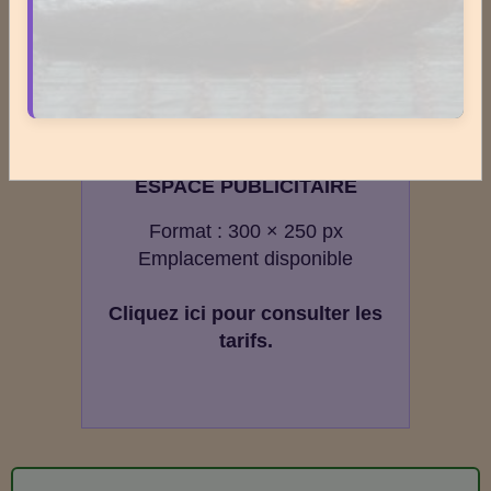
★
★
★
★
★
50
votes. Moyenne
4.2
sur 5.
ESPACE PUBLICITAIRE
Format : 300 × 250 px
Emplacement disponible
Cliquez ici pour consulter les
tarifs.