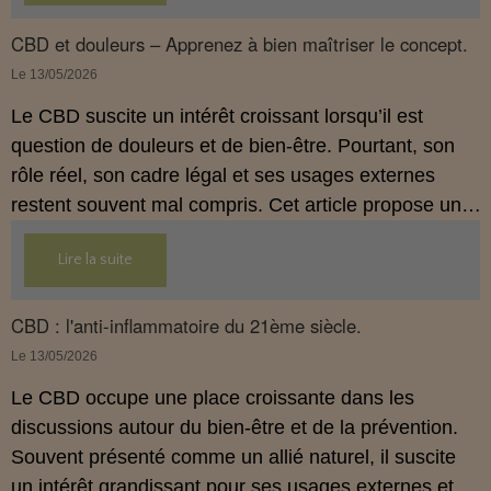
propose une mise au point claire et accessible pour
comprendre comment le CBD s’inscrit dans une
CBD et douleurs – Apprenez à bien maîtriser le concept.
démarche de prévention, sans ingestion et sans
Le 13/05/2026
allégations thérapeutiques.
Le CBD suscite un intérêt croissant lorsqu’il est
question de douleurs et de bien‑être. Pourtant, son
rôle réel, son cadre légal et ses usages externes
restent souvent mal compris. Cet article propose une
mise au point claire, moderne et conforme à la
Lire la suite
réglementation française de 2026, afin de mieux
comprendre comment le CBD s’intègre dans une
approche globale de prévention.
CBD : l'anti-inflammatoire du 21ème siècle.
Le 13/05/2026
Le CBD occupe une place croissante dans les
discussions autour du bien‑être et de la prévention.
Souvent présenté comme un allié naturel, il suscite
un intérêt grandissant pour ses usages externes et