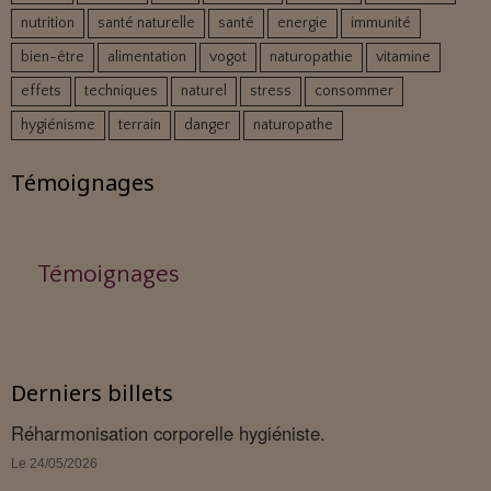
nutrition
santé naturelle
santé
energie
immunité
bien-être
alimentation
vogot
naturopathie
vitamine
effets
techniques
naturel
stress
consommer
hygiénisme
terrain
danger
naturopathe
Témoignages
Témoignages
Derniers billets
Réharmonisation corporelle hygiéniste.
Le 24/05/2026