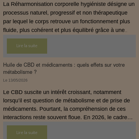
La Réharmonisation corporelle hygiéniste désigne un
processus naturel, progressif et non thérapeutique
par lequel le corps retrouve un fonctionnement plus
fluide, plus cohérent et plus équilibré grâce à une
hygiène de vie adaptée.
Lire la suite
Huile de CBD et médicaments : quels effets sur votre
métabolisme ?
Le 13/05/2026
Le CBD suscite un intérêt croissant, notamment
lorsqu’il est question de métabolisme et de prise de
médicaments. Pourtant, la compréhension de ces
interactions reste souvent floue. En 2026, le cadre
légal français impose des règles strictes : seuls les
Lire la suite
usages externes du CBD sont autorisés. Cet article