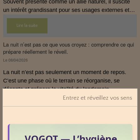
Souvent présenté comme un allié naturel, il suscite
un intérêt grandissant pour ses usages externes et
son interaction avec le système endocannabinoïde.
Lire la suite
Cet article propose une mise au point claire, moderne
et conforme à la réglementation française de 2026.
La nuit n’est pas ce que vous croyez : comprendre ce qui
prépare réellement le réveil.
Le 08/04/2026
La nuit n’est pas seulement un moment de repos.
C’est une phase où le terrain se réorganise, se
décante et prépare la vitalité du lendemain.
Pourtant, peu de personnes savent réellement ce qui
Entrez et réveillez vos sens
se joue dans cette période silencieuse.
Lire la suite
VOGOT — L’hygiène