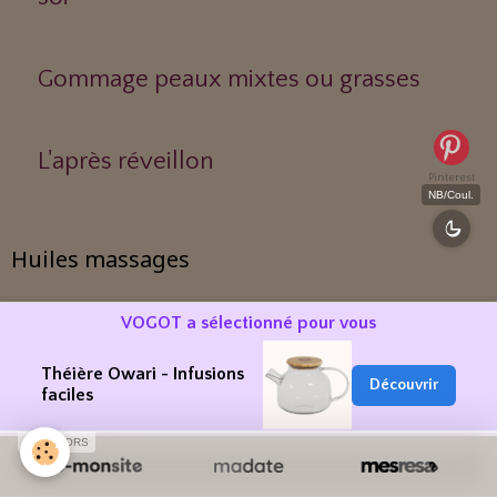
Gommage peaux mixtes ou grasses
L'après réveillon
Pinterest
NB/Coul.
Huiles massages
VOGOT a sélectionné pour vous
Coton
Théière Owari - Infusions
Découvrir
faciles
Olive
SPONSORS