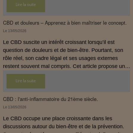
Lire la suite
usages externes du CBD sont autorisés. Cet article
propose une mise au point claire et accessible pour
comprendre comment le CBD s’inscrit dans une
CBD et douleurs – Apprenez à bien maîtriser le concept.
démarche de prévention, sans ingestion et sans
Le 13/05/2026
allégations thérapeutiques.
Le CBD suscite un intérêt croissant lorsqu’il est
question de douleurs et de bien‑être. Pourtant, son
rôle réel, son cadre légal et ses usages externes
restent souvent mal compris. Cet article propose une
mise au point claire, moderne et conforme à la
Lire la suite
réglementation française de 2026, afin de mieux
comprendre comment le CBD s’intègre dans une
approche globale de prévention.
CBD : l'anti-inflammatoire du 21ème siècle.
Le 13/05/2026
Le CBD occupe une place croissante dans les
discussions autour du bien‑être et de la prévention.