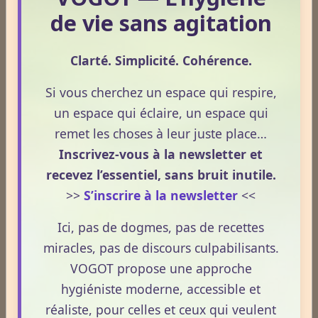
1
2
3
4
5
de vie sans agitation
Dernières newsletters
Clarté. Simplicité. Cohérence.
Newsletter #313 - juillet 2026
Si vous cherchez un espace qui respire,
Newsletter #312 - juin 2026
un espace qui éclaire, un espace qui
remet les choses à leur juste place…
Newsletter #311 - mai 2026
Inscrivez-vous à la newsletter et
Newsletter #310 - avril 2026
recevez l’essentiel, sans bruit inutile.
>>
S’inscrire à la newsletter
<<
Newsletter #309 - mars 2026
Ici, pas de dogmes, pas de recettes
ESPACE PUBLICITAIRE
miracles, pas de discours culpabilisants.
VOGOT propose une approche
Format : 300 × 600 px
hygiéniste moderne, accessible et
Emplacement disponible
réaliste, pour celles et ceux qui veulent