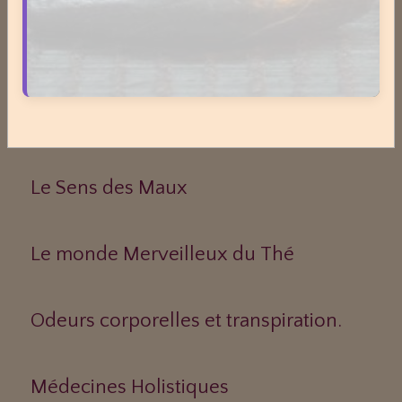
Dossiers
Le Frêne commun
Le Sens des Maux
Le monde Merveilleux du Thé
Odeurs corporelles et transpiration.
Médecines Holistiques