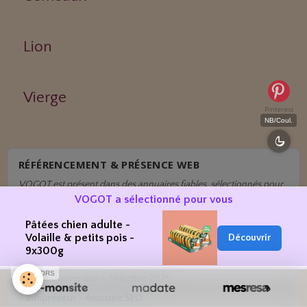
Lion
Vierge
Pinterest
NB/Coul.
RÉFÉRENCEMENT & PRÉSENCE WEB
VOGOT est présent dans des annuaires fiables, sélectionnés pour
VOGOT a sélectionné pour vous
leur qualité et leur cohérence :
Maxannu – Bien-être
Pâtées chien adulte -
Volaille & petits pois -
Découvrir
NosAvis – Naturopathes
9x300g
AjoutezVotreSite
SPONSORS
ReachConversion – Sélection 2025
Infopreneur – Annuaire SEO