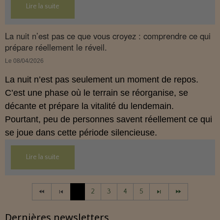
Lire la suite
Cet article propose une mise au point claire, moderne
et conforme à la réglementation française de 2026.
La nuit n’est pas ce que vous croyez : comprendre ce qui
prépare réellement le réveil.
Le 08/04/2026
La nuit n’est pas seulement un moment de repos.
C’est une phase où le terrain se réorganise, se
décante et prépare la vitalité du lendemain.
Pourtant, peu de personnes savent réellement ce qui
se joue dans cette période silencieuse.
Lire la suite
1
2
3
4
5
Dernières newsletters