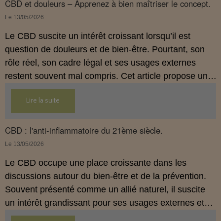
comprendre comment le CBD s’inscrit dans une
CBD et douleurs – Apprenez à bien maîtriser le concept.
démarche de prévention, sans ingestion et sans
Le 13/05/2026
allégations thérapeutiques.
Le CBD suscite un intérêt croissant lorsqu’il est
question de douleurs et de bien‑être. Pourtant, son
rôle réel, son cadre légal et ses usages externes
restent souvent mal compris. Cet article propose une
mise au point claire, moderne et conforme à la
Lire la suite
réglementation française de 2026, afin de mieux
comprendre comment le CBD s’intègre dans une
approche globale de prévention.
CBD : l'anti-inflammatoire du 21ème siècle.
Le 13/05/2026
Le CBD occupe une place croissante dans les
discussions autour du bien‑être et de la prévention.
Souvent présenté comme un allié naturel, il suscite
un intérêt grandissant pour ses usages externes et
son interaction avec le système endocannabinoïde.