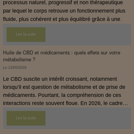
processus naturel, progressif et non thérapeutique
par lequel le corps retrouve un fonctionnement plus
fluide, plus cohérent et plus équilibré grâce à une
hygiène de vie adaptée.
Lire la suite
Huile de CBD et médicaments : quels effets sur votre
métabolisme ?
Le 13/05/2026
Le CBD suscite un intérêt croissant, notamment
lorsqu’il est question de métabolisme et de prise de
médicaments. Pourtant, la compréhension de ces
interactions reste souvent floue. En 2026, le cadre
légal français impose des règles strictes : seuls les
Lire la suite
usages externes du CBD sont autorisés. Cet article
propose une mise au point claire et accessible pour