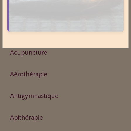
Médecines Douces
Actinologie
Acupuncture
Aérothérapie
Antigymnastique
Apithérapie