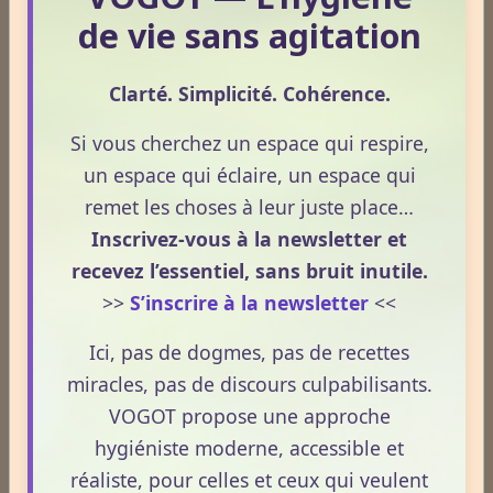
3mm chez le sujet caucasien.
de vie sans agitation
En périphérie, elle s’en approche, sans toutefois l’atteindre,
séparée de lui par les structures constitutives de l’angle
Clarté. Simplicité. Cohérence.
iridocornéen.
Si vous cherchez un espace qui respire,
B - FACE POSTÉRIEURE DE L’IRIS :
un espace qui éclaire, un espace qui
Uniformément noire, elle présente trois types de plis :
remet les choses à leur juste place…
Inscrivez-vous à la newsletter et
– les plis de contraction de Schwalbe, lignes radiaires minces
situées au pourtour de la pupille ;
recevez l’essentiel, sans bruit inutile.
>>
S’inscrire à la newsletter
<<
– les plis structuraux de Schwalbe, lignes radiaires tendues de
la pupille à la périphérie irienne, correspondant à des vaisseaux ;
Ici, pas de dogmes, pas de recettes
– les plis circulaires, concentriques à la pupille, liés à des
miracles, pas de discours culpabilisants.
différences d’épaisseur de l’épithélium pigmenté.
VOGOT propose une approche
hygiéniste moderne, accessible et
Rapports de la face postérieure :
réaliste, pour celles et ceux qui veulent
Elle forme la limite antérieure de la chambre postérieure du