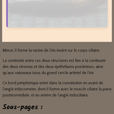
par rapport au centre de la cornée. Le diamètre pupillaire
moyen au repos est de 4 à 5mm.
En myosis serré, il atteint de 0,5 mm à 1,5 mm et en mydriase
maximale, de 8 à 9mm.
D - BORD PÉRIPHÉRIQUE OU CILIAIRE (OU GRANDE
CIRCONFÉRENCE DE L’IRIS) :
Mince, il forme la racine de l’iris inséré sur le corps ciliaire.
La continuité entre ces deux structures est liée à la continuité
des deux stromas et des deux épithéliums postérieurs, ainsi
qu’aux vaisseaux issus du grand cercle artériel de l’iris.
Ce bord périphérique entre dans la constitution en avant de
l’angle iridocornéen, dont il forme avec le muscle ciliaire la paroi
postéromédiale, et en arrière de l’angle iridociliaire.
Sous-pages :