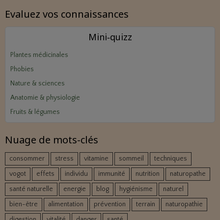
Evaluez vos connaissances
Mini‑quizz
Plantes médicinales
Phobies
Nature & sciences
Anatomie & physiologie
Fruits & légumes
Nuage de mots-clés
consommer
stress
vitamine
sommeil
techniques
vogot
effets
individu
immunité
nutrition
naturopathe
santé naturelle
energie
blog
hygiénisme
naturel
bien-être
alimentation
prévention
terrain
naturopathie
digestion
vitalité
danger
santé