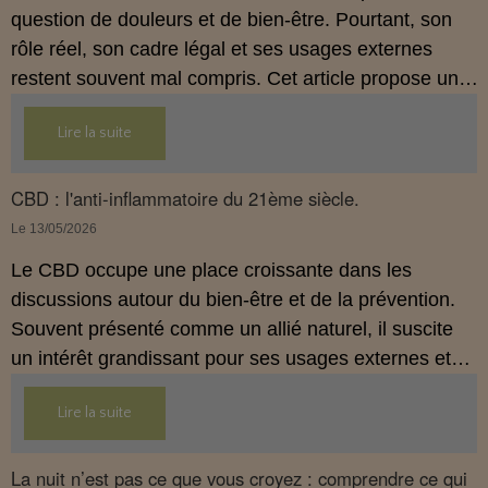
question de douleurs et de bien‑être. Pourtant, son
rôle réel, son cadre légal et ses usages externes
restent souvent mal compris. Cet article propose une
mise au point claire, moderne et conforme à la
Lire la suite
réglementation française de 2026, afin de mieux
comprendre comment le CBD s’intègre dans une
approche globale de prévention.
CBD : l'anti-inflammatoire du 21ème siècle.
Le 13/05/2026
Le CBD occupe une place croissante dans les
discussions autour du bien‑être et de la prévention.
Souvent présenté comme un allié naturel, il suscite
un intérêt grandissant pour ses usages externes et
son interaction avec le système endocannabinoïde.
Lire la suite
Cet article propose une mise au point claire, moderne
et conforme à la réglementation française de 2026.
La nuit n’est pas ce que vous croyez : comprendre ce qui