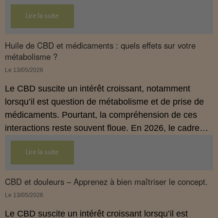
hygiène de vie adaptée.
Lire la suite
Huile de CBD et médicaments : quels effets sur votre
métabolisme ?
Le 13/05/2026
Le CBD suscite un intérêt croissant, notamment
lorsqu’il est question de métabolisme et de prise de
médicaments. Pourtant, la compréhension de ces
interactions reste souvent floue. En 2026, le cadre
légal français impose des règles strictes : seuls les
Lire la suite
usages externes du CBD sont autorisés. Cet article
propose une mise au point claire et accessible pour
comprendre comment le CBD s’inscrit dans une
CBD et douleurs – Apprenez à bien maîtriser le concept.
démarche de prévention, sans ingestion et sans
Le 13/05/2026
allégations thérapeutiques.
Le CBD suscite un intérêt croissant lorsqu’il est