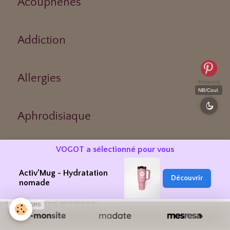
Acouphènes
Addiction
Allergies
Pinterest
NB/Coul.
Aphrodisiaque
VOGOT a sélectionné pour vous
Asthme
Activ’Mug - Hydratation
Découvrir
nomade
Médecines Douces
SPONSORS