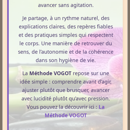
avancer sans agitation.
globe oculaire.
Je partage, à un rythme naturel, des
Remplie d’humeur aqueuse, traversée par les fibres de la zonule
de Zinn tendues des procès ciliaires à l’équateur du cristallin,
explications claires, des repères fiables
cette chambre postérieure est limitée en avant par l’iris, en
et des pratiques simples qui respectent
périphérie par le corps ciliaire et en arrière par le cristallin.
le corps. Une manière de retrouver du
On la divise en trois espaces : prézonulaire, intrazonulaire (canal
sens, de l’autonomie et de la cohérence
de Petit) et rétrozonulaire.
dans son hygiène de vie.
Au niveau de la pupille, la face postérieure prend contact avec
La
Méthode VOGOT
repose sur une
la capsule antérieure du cristallin.
idée simple : comprendre avant d’agir,
En périphérie, elle forme avec le corps ciliaire l’angle iridociliaire
ajuster plutôt que brusquer, avancer
ou sulcus ciliaire en regard de l’angle iridocornéen.
avec lucidité plutôt qu’avec pression.
Vous pouvez la découvrir ici :
La
C - BORD PUPILLAIRE (OU PETITE CIRCONFÉRENCE DE
L’IRIS) :
Méthode VOGOT
Il limite la pupille, légèrement décentrée en bas et en dedans