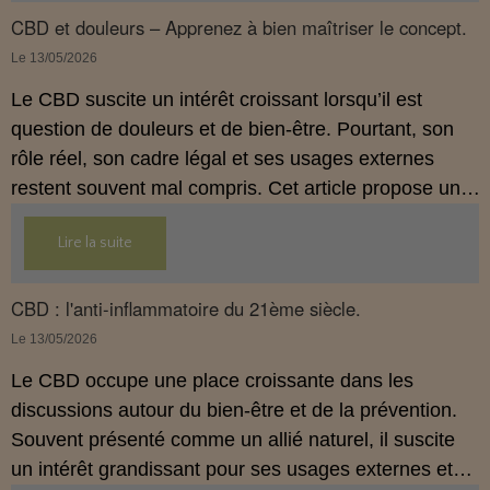
comprendre comment le CBD s’inscrit dans une
CBD et douleurs – Apprenez à bien maîtriser le concept.
démarche de prévention, sans ingestion et sans
Le 13/05/2026
allégations thérapeutiques.
Le CBD suscite un intérêt croissant lorsqu’il est
question de douleurs et de bien‑être. Pourtant, son
rôle réel, son cadre légal et ses usages externes
restent souvent mal compris. Cet article propose une
mise au point claire, moderne et conforme à la
Lire la suite
réglementation française de 2026, afin de mieux
comprendre comment le CBD s’intègre dans une
approche globale de prévention.
CBD : l'anti-inflammatoire du 21ème siècle.
Le 13/05/2026
Le CBD occupe une place croissante dans les
discussions autour du bien‑être et de la prévention.
Souvent présenté comme un allié naturel, il suscite
un intérêt grandissant pour ses usages externes et