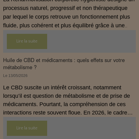
processus naturel, progressif et non thérapeutique
par lequel le corps retrouve un fonctionnement plus
fluide, plus cohérent et plus équilibré grâce à une
hygiène de vie adaptée.
Lire la suite
Huile de CBD et médicaments : quels effets sur votre
métabolisme ?
Le 13/05/2026
Le CBD suscite un intérêt croissant, notamment
lorsqu’il est question de métabolisme et de prise de
médicaments. Pourtant, la compréhension de ces
interactions reste souvent floue. En 2026, le cadre
légal français impose des règles strictes : seuls les
Lire la suite
usages externes du CBD sont autorisés. Cet article
propose une mise au point claire et accessible pour