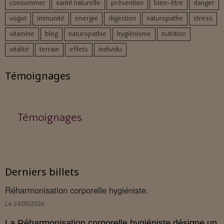
consommer
santé naturelle
prévention
bien-être
danger
vogot
immunité
energie
digestion
naturopathe
stress
vitamine
blog
naturopathie
hygiénisme
nutrition
vitalité
terrain
effets
individu
Témoignages
Témoignages
Derniers billets
Réharmonisation corporelle hygiéniste.
Le 24/05/2026
La Réharmonisation corporelle hygiéniste désigne un