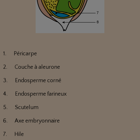
1. Péricarpe
2. Couche à aleurone
3. Endosperme corné
4. Endosperme farineux
5. Scutelum
6. Axe embryonnaire
7. Hile