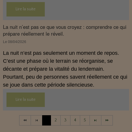
son interaction avec le système endocannabinoïde.
Lire la suite
Cet article propose une mise au point claire, moderne
et conforme à la réglementation française de 2026.
La nuit n’est pas ce que vous croyez : comprendre ce qui
prépare réellement le réveil.
Le 08/04/2026
La nuit n’est pas seulement un moment de repos.
C’est une phase où le terrain se réorganise, se
décante et prépare la vitalité du lendemain.
Pourtant, peu de personnes savent réellement ce qui
se joue dans cette période silencieuse.
Lire la suite
1
2
3
4
5