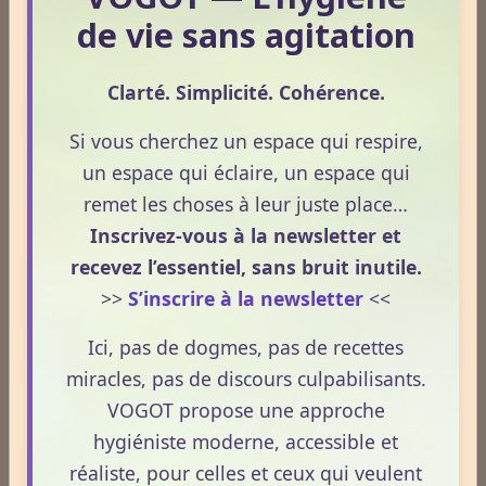
Une consultation de naturopathie,
de vie sans agitation
c’est quoi ?
Clarté. Simplicité. Cohérence.
Tarifs (Encarts publicitaires)
Si vous cherchez un espace qui respire,
un espace qui éclaire, un espace qui
remet les choses à leur juste place…
Inscrivez-vous à la newsletter et
À quelle fréquence consultez-vous le site VOGOT ?
recevez l’essentiel, sans bruit inutile.
Tous les jours
>>
S’inscrire à la newsletter
<<
Plusieurs fois par semaine
Ici, pas de dogmes, pas de recettes
Une fois par semaine
miracles, pas de discours culpabilisants.
Une fois par mois
VOGOT propose une approche
hygiéniste moderne, accessible et
Plus rarement
réaliste, pour celles et ceux qui veulent