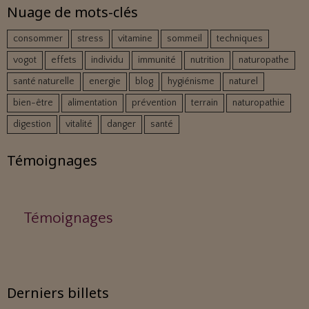
Nuage de mots-clés
consommer
stress
vitamine
sommeil
techniques
vogot
effets
individu
immunité
nutrition
naturopathe
santé naturelle
energie
blog
hygiénisme
naturel
bien-être
alimentation
prévention
terrain
naturopathie
digestion
vitalité
danger
santé
Témoignages
Témoignages
Derniers billets