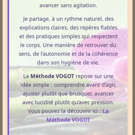
avancer sans agitation.
Voter
Voir les résultats
Je partage, à un rythme naturel, des
explications claires, des repères fiables
Statistiques
et des pratiques simples qui respectent
Aujourd'hui
le corps. Une manière de retrouver du
752
visiteurs -
2022
pages vues
sens, de l’autonomie et de la cohérence
dans son hygiène de vie.
Total
2716543
visiteurs -
8495004
pages vues
La
Méthode VOGOT
repose sur une
Contenu
idée simple : comprendre avant d’agir,
Nombre de pages :
1817
ajuster plutôt que brusquer, avancer
Nombre d'articles :
407
avec lucidité plutôt qu’avec pression.
Vous pouvez la découvrir ici :
La
Méthode VOGOT
ESPACE PUBLICITAIRE
Format : 300 × 250 px