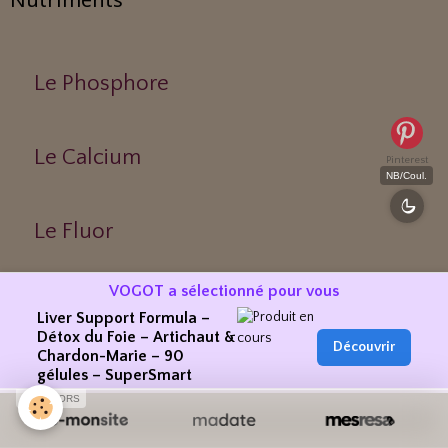
Le Phosphore
Le Calcium
Pinterest
NB/Coul.
Le Fluor
VOGOT a sélectionné pour vous
Le Fer
Liver Support Formula –
Détox du Foie – Artichaut &
Découvrir
Chardon-Marie – 90
gélules – SuperSmart
Le Magnésium
SPONSORS