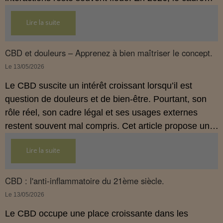
légal français impose des règles strictes : seuls les
Lire la suite
usages externes du CBD sont autorisés. Cet article
propose une mise au point claire et accessible pour
comprendre comment le CBD s’inscrit dans une
CBD et douleurs – Apprenez à bien maîtriser le concept.
démarche de prévention, sans ingestion et sans
Le 13/05/2026
allégations thérapeutiques.
Le CBD suscite un intérêt croissant lorsqu’il est
question de douleurs et de bien‑être. Pourtant, son
rôle réel, son cadre légal et ses usages externes
restent souvent mal compris. Cet article propose une
mise au point claire, moderne et conforme à la
Lire la suite
réglementation française de 2026, afin de mieux
comprendre comment le CBD s’intègre dans une
approche globale de prévention.
CBD : l'anti-inflammatoire du 21ème siècle.
Le 13/05/2026
Le CBD occupe une place croissante dans les