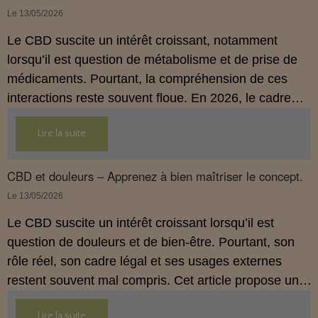
Le 13/05/2026
Le CBD suscite un intérêt croissant, notamment
lorsqu’il est question de métabolisme et de prise de
médicaments. Pourtant, la compréhension de ces
interactions reste souvent floue. En 2026, le cadre
légal français impose des règles strictes : seuls les
Lire la suite
usages externes du CBD sont autorisés. Cet article
propose une mise au point claire et accessible pour
comprendre comment le CBD s’inscrit dans une
CBD et douleurs – Apprenez à bien maîtriser le concept.
démarche de prévention, sans ingestion et sans
Le 13/05/2026
allégations thérapeutiques.
Le CBD suscite un intérêt croissant lorsqu’il est
question de douleurs et de bien‑être. Pourtant, son
rôle réel, son cadre légal et ses usages externes
restent souvent mal compris. Cet article propose une
mise au point claire, moderne et conforme à la
Lire la suite