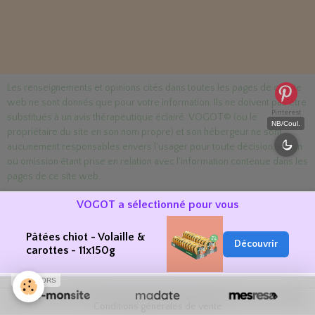
Les renseignements et opinions cités dans toutes les pages de ce site
web ne sont donnés que pour votre information. Ils ne doivent pas être
Pinterest
substitués à un avis thérapeutique éclairé. VOGOT© (ou le
NB/Coul.
propriétaire du site en son nom propre) et son hébergeur ne sont
aucunement responsables envers l'usager pour toute décision, action
ou omission étant prise en relation avec l'information contenue dans les
pages de ce site web.
VOGOT a sélectionné pour vous
Créer un site internet avec e-monsite
Pâtées chiot - Volaille &
Découvrir
Signaler un contenu illicite sur ce site
carottes - 11x150g
SPONSORS
Conditions générales de vente