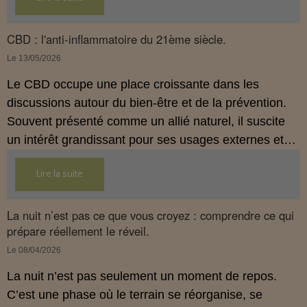
réglementation française de 2026, afin de mieux
comprendre comment le CBD s’intègre dans une
approche globale de prévention.
CBD : l'anti-inflammatoire du 21ème siècle.
Le 13/05/2026
Le CBD occupe une place croissante dans les
discussions autour du bien‑être et de la prévention.
Souvent présenté comme un allié naturel, il suscite
un intérêt grandissant pour ses usages externes et
son interaction avec le système endocannabinoïde.
Lire la suite
Cet article propose une mise au point claire, moderne
et conforme à la réglementation française de 2026.
La nuit n’est pas ce que vous croyez : comprendre ce qui
prépare réellement le réveil.
Le 08/04/2026
La nuit n’est pas seulement un moment de repos.
C’est une phase où le terrain se réorganise, se