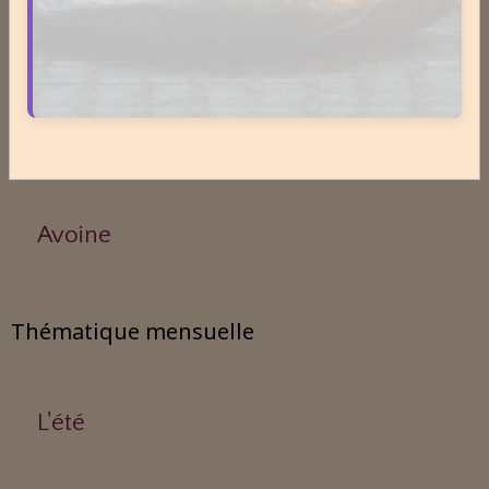
Arnica
Aubépine
Avoine
Thématique mensuelle
L'été