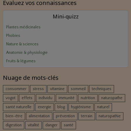
Evaluez vos connaissances
Mini‑quizz
Plantes médicinales
Phobies
Nature & sciences
Anatomie & physiologie
Fruits & légumes
Nuage de mots-clés
consommer
stress
vitamine
sommeil
techniques
vogot
effets
individu
immunité
nutrition
naturopathe
santé naturelle
energie
blog
hygiénisme
naturel
bien-être
alimentation
prévention
terrain
naturopathie
digestion
vitalité
danger
santé