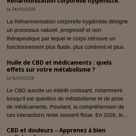
Réharmonisation corporelle hygiéniste.
Le 24/05/2026
La Réharmonisation corporelle hygiéniste désigne
un processus naturel, progressif et non
thérapeutique par lequel le corps retrouve un
fonctionnement plus fluide, plus cohérent et plus
équilibré grâce à une hygiène de vie adaptée.
Huile de CBD et médicaments : quels
effets sur votre métabolisme ?
Le 13/05/2026
Le CBD suscite un intérêt croissant, notamment
lorsqu’il est question de métabolisme et de prise
de médicaments. Pourtant, la compréhension de
ces interactions reste souvent floue. En 2026, le
cadre légal français impose des règles strictes :
CBD et douleurs – Apprenez à bien
seuls les usages externes du CBD sont autorisés.