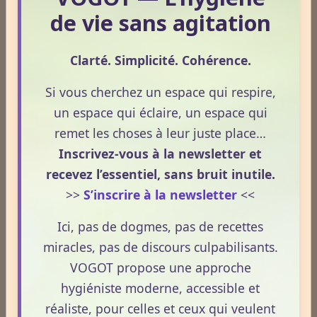
Assistant VOGOT
de vie sans agitation
Clarté. Simplicité. Cohérence.
Qui suis-je ?
Si vous cherchez un espace qui respire,
un espace qui éclaire, un espace qui
Consultation écrite : une réponse
remet les choses à leur juste place…
personnalisée à votre question.
Inscrivez-vous à la newsletter et
recevez l’essentiel, sans bruit inutile.
Une consultation de naturopathie,
>>
S’inscrire à la newsletter
<<
c’est quoi ?
Ici, pas de dogmes, pas de recettes
miracles, pas de discours culpabilisants.
Tarifs (Encarts publicitaires)
VOGOT propose une approche
hygiéniste moderne, accessible et
réaliste, pour celles et ceux qui veulent