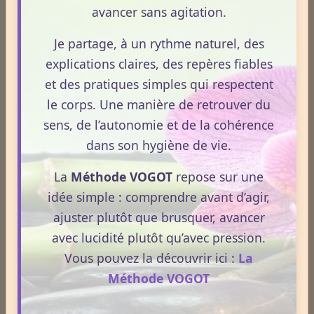
avancer sans agitation.
À quelle fréquence consultez-vous le site VOGOT ?
Tous les jours
Je partage, à un rythme naturel, des
Plusieurs fois par semaine
explications claires, des repères fiables
et des pratiques simples qui respectent
Une fois par semaine
le corps. Une manière de retrouver du
Une fois par mois
sens, de l’autonomie et de la cohérence
dans son hygiène de vie.
Plus rarement
La
Méthode VOGOT
repose sur une
idée simple : comprendre avant d’agir,
Voter
Voir les résultats
ajuster plutôt que brusquer, avancer
avec lucidité plutôt qu’avec pression.
Statistiques
Vous pouvez la découvrir ici :
La
Aujourd'hui
Méthode VOGOT
826
visiteurs -
2416
pages vues