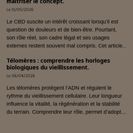
maîtriser le concept.
Cet article propose une mise au point claire et
Le 13/05/2026
accessible pour comprendre comment le CBD
s’inscrit dans une démarche de prévention, sans
Le CBD suscite un intérêt croissant lorsqu’il est
ingestion et sans allégations thérapeutiques.
question de douleurs et de bien‑être. Pourtant,
son rôle réel, son cadre légal et ses usages
externes restent souvent mal compris. Cet article
propose une mise au point claire, moderne et
Télomères : comprendre les horloges
conforme à la réglementation française de 2026,
biologiques du vieillissement.
afin de mieux comprendre comment le CBD
Le 06/04/2026
s’intègre dans une approche globale de
prévention.
Les télomères protègent l’ADN et régulent le
rythme du vieillissement cellulaire. Leur longueur
influence la vitalité, la régénération et la stabilité
du terrain. Comprendre leur rôle, permet d’adopter
une hygiène de vie plus cohérente et plus
préventive.