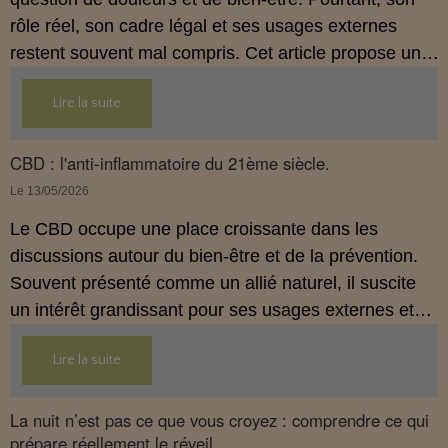
rôle réel, son cadre légal et ses usages externes
restent souvent mal compris. Cet article propose une
mise au point claire, moderne et conforme à la
Lire la suite
réglementation française de 2026, afin de mieux
comprendre comment le CBD s’intègre dans une
approche globale de prévention.
CBD : l'anti-inflammatoire du 21ème siècle.
Le 13/05/2026
Le CBD occupe une place croissante dans les
discussions autour du bien‑être et de la prévention.
Souvent présenté comme un allié naturel, il suscite
un intérêt grandissant pour ses usages externes et
son interaction avec le système endocannabinoïde.
Lire la suite
Cet article propose une mise au point claire, moderne
et conforme à la réglementation française de 2026.
La nuit n’est pas ce que vous croyez : comprendre ce qui
prépare réellement le réveil.