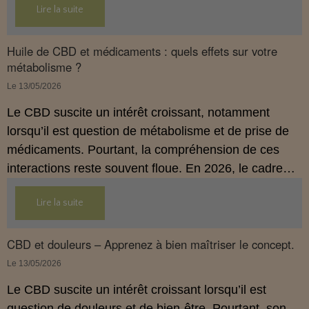
Lire la suite
Huile de CBD et médicaments : quels effets sur votre
métabolisme ?
Le 13/05/2026
Le CBD suscite un intérêt croissant, notamment
lorsqu’il est question de métabolisme et de prise de
médicaments. Pourtant, la compréhension de ces
interactions reste souvent floue. En 2026, le cadre
légal français impose des règles strictes : seuls les
Lire la suite
usages externes du CBD sont autorisés. Cet article
propose une mise au point claire et accessible pour
comprendre comment le CBD s’inscrit dans une
CBD et douleurs – Apprenez à bien maîtriser le concept.
démarche de prévention, sans ingestion et sans
Le 13/05/2026
allégations thérapeutiques.
Le CBD suscite un intérêt croissant lorsqu’il est
question de douleurs et de bien‑être. Pourtant, son