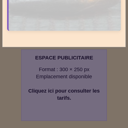
Total
2716617
visiteurs -
8495398
pages vues
Contenu
Nombre de pages :
1817
Nombre d'articles :
407
ESPACE PUBLICITAIRE
Format : 300 × 250 px
Emplacement disponible
Cliquez ici pour consulter les
tarifs.