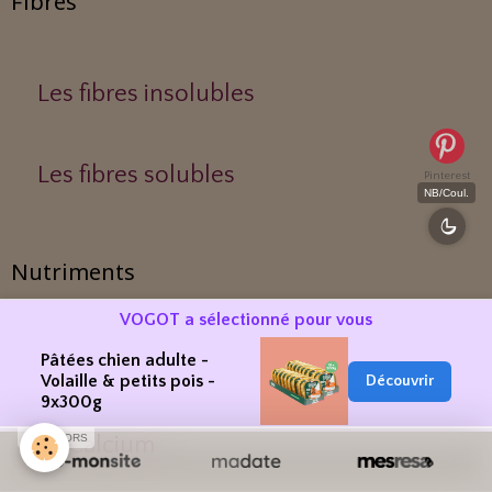
Fibres
Les fibres insolubles
Les fibres solubles
Pinterest
NB/Coul.
Nutriments
VOGOT a sélectionné pour vous
Pâtées chien adulte -
Le Phosphore
Volaille & petits pois -
Découvrir
9x300g
SPONSORS
Le Calcium