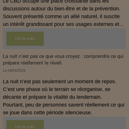
Le CBD occupe une place croissante dans les
discussions autour du bien‑être et de la prévention.
Souvent présenté comme un allié naturel, il suscite
un intérêt grandissant pour ses usages externes et
son interaction avec le système endocannabinoïde.
Lire la suite
Cet article propose une mise au point claire, moderne
et conforme à la réglementation française de 2026.
La nuit n’est pas ce que vous croyez : comprendre ce qui
prépare réellement le réveil.
Le 08/04/2026
La nuit n’est pas seulement un moment de repos.
C’est une phase où le terrain se réorganise, se
décante et prépare la vitalité du lendemain.
Pourtant, peu de personnes savent réellement ce qui
se joue dans cette période silencieuse.
Lire la suite