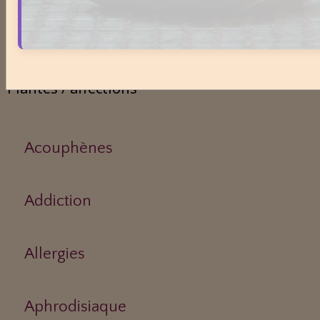
Médecines Holistiques
Plantes / affections
Acouphènes
Addiction
Allergies
Aphrodisiaque