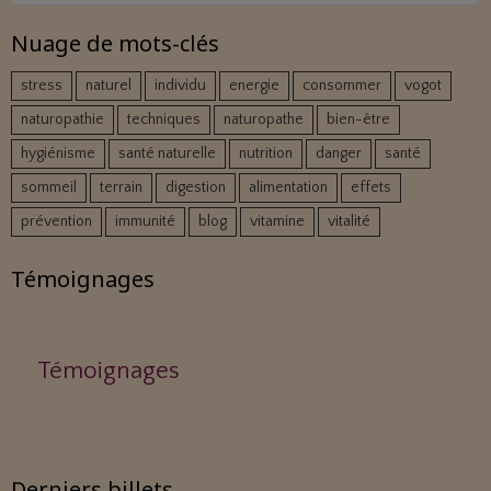
Nuage de mots-clés
stress
naturel
individu
energie
consommer
vogot
naturopathie
techniques
naturopathe
bien-être
hygiénisme
santé naturelle
nutrition
danger
santé
sommeil
terrain
digestion
alimentation
effets
prévention
immunité
blog
vitamine
vitalité
Témoignages
Témoignages
Derniers billets