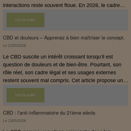
interactions reste souvent floue. En 2026, le cadre
légal français impose des règles strictes : seuls les
Lire la suite
usages externes du CBD sont autorisés. Cet article
propose une mise au point claire et accessible pour
comprendre comment le CBD s’inscrit dans une
CBD et douleurs – Apprenez à bien maîtriser le concept.
démarche de prévention, sans ingestion et sans
Le 13/05/2026
allégations thérapeutiques.
Le CBD suscite un intérêt croissant lorsqu’il est
question de douleurs et de bien‑être. Pourtant, son
rôle réel, son cadre légal et ses usages externes
restent souvent mal compris. Cet article propose une
mise au point claire, moderne et conforme à la
Lire la suite
réglementation française de 2026, afin de mieux
comprendre comment le CBD s’intègre dans une
approche globale de prévention.
CBD : l'anti-inflammatoire du 21ème siècle.
Le 13/05/2026