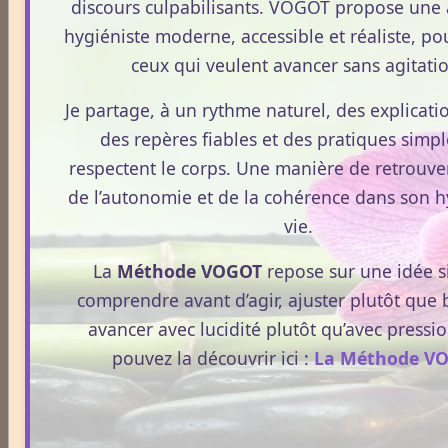
discours culpabilisants. VOGOT propose une
hygiéniste moderne, accessible et réaliste, pou
ceux qui veulent avancer sans agitati
Dossiers
Je partage, à un rythme naturel, des explicatio
des repères fiables et des pratiques simpl
respectent le corps. Une manière de retrouve
Le Frêne commun
de l’autonomie et de la cohérence dans son 
vie.
Le Sens des Maux
La
Méthode VOGOT
repose sur une idée s
comprendre avant d’agir, ajuster plutôt que 
avancer avec lucidité plutôt qu’avec pressi
Le monde Merveilleux du Thé
pouvez la découvrir ici :
La Méthode V
Odeurs corporelles et transpiration.