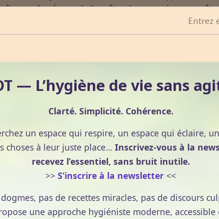
âtes parfumées et de l’ancêtre du savon, le sapo, pâte
Entrez 
re et de cendres de saponaire. Les flacons de verre
eaux et très travaillés, ils coûtent chers et sont le
 faïence sont réservés à la classe moyenne romaine.
 — L’hygiène de vie sans agi
rabes, ce qui leur vaut de devenir, pour plusieurs
Clarté. Simplicité. Cohérence.
parfumerie. Ils inventent, en effet, la technique de la
erchez un espace qui respire, un espace qui éclaire, u
es plantes à grande échelle et trouvent de nouvelles
s choses à leur juste place…
Inscrivez-vous à la news
sc.
recevez l’essentiel, sans bruit inutile.
 s’accompagne de la régression de l’utilisation des
>>
S’inscrire à la newsletter
<<
ntes odorantes et médicinales « les simples » demeuren
nts.
e dogmes, pas de recettes miracles, pas de discours cul
pose une approche hygiéniste moderne, accessible et
nnent d’Orient avec, dans leurs bagages, des huiles, des