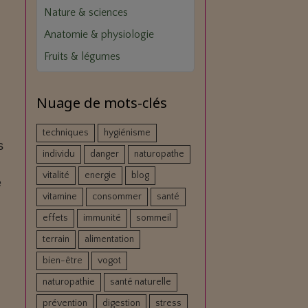
Nature & sciences
Anatomie & physiologie
Fruits & légumes
Nuage de mots-clés
techniques
hygiénisme
s
individu
danger
naturopathe
vitalité
energie
blog
e
vitamine
consommer
santé
effets
immunité
sommeil
e
terrain
alimentation
bien-être
vogot
naturopathie
santé naturelle
prévention
digestion
stress