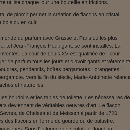
 utilise chaque jour une bouteille en frictions.
tal de plomb permet la création de flacons en cristal
 bois ou en cuir.
e monde du parfum avec Grasse et Paris où les plus
, tel Jean-François Houbigant, se sont installés. La
nt inventés. La cour de Louis XV est qualifiée de " cour
ger de parfum tous les jours et d’avoir gants et vêtement
oudres, pendentifs, boîtes bergamotes " orangettes "
rgamote. Vers la fin du siècle, Marie-Antoinette relanc
îches et naturelles.
es boudoirs et les tables de toilette. Les nécessaires d
s deviennent de véritables oeuvres d’art. Le flacon
 Sèvres, de Chelsea et de Meissen à partir de 1720.
 des flacons en forme de gourde ou de balustre,
inoiseries. Sous l’influence du sculpteur Joachim