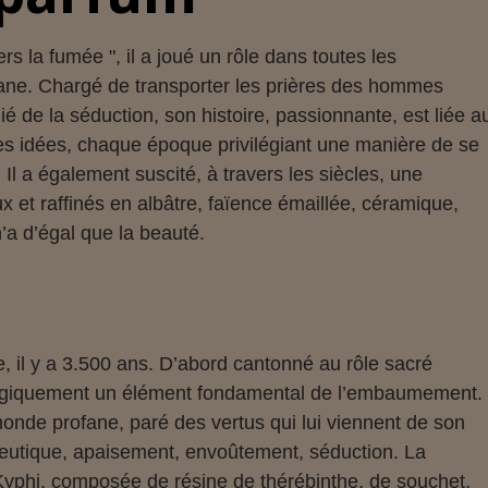
ers la fumée ", il a joué un rôle
dans toutes les
ofane. Chargé de transporter les prières des hommes
ié de la séduction, son histoire, passionnante, est liée a
des idées, chaque époque privilégiant une manière de se
Il a également suscité, à travers les siècles, une
x et raffinés en albâtre, faïence émaillée, céramique,
’a d’égal que la beauté.
e, il y a 3.500 ans. D’abord cantonné au rôle sacré
s logiquement un élément fondamental de l’embaumement.
 monde profane, paré des vertus qui lui viennent de son
rapeutique, apaisement, envoûtement, séduction. La
e Kyphi, composée de résine de thérébinthe, de souchet,