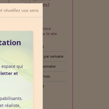
publicitaires)
et réveillez vos sens
À quelle fréquence
consultez-vous le site
VOGOT ?
tation
Tous les jours
Plusieurs fois par semaine
n espace qui
Une fois par semaine
letter et
Une fois par mois
Plus rarement
t
pabilisants.
Voter
 réaliste,