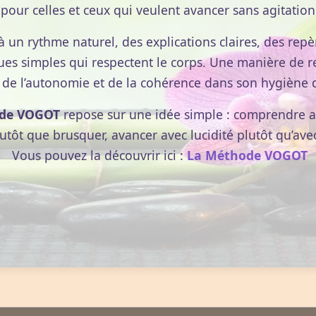
pour celles et ceux qui veulent avancer sans agitation
r réintroduire dans toute l’Europe un véritable
, le privilège du commerce des parfums est attribué au
à un rythme naturel, des explications claires, des repèr
94, un édit interdit de s’intituler parfumeurs ; vingt ans
ues simples qui respectent le corps. Une manière de r
le droit de s’appeler " parfumeurs ", à condition de ne
 de l’autonomie et de la cohérence dans son hygiène d
cation.
de VOGOT
repose sur une idée simple : comprendre av
formes : poudres, lotions. Ils sont réputés pour leurs
lutôt que brusquer, avancer avec lucidité plutôt qu’ave
, en effet, supposée transporter les miasmes ; le parfum,
Vous pouvez la découvrir ici :
La Méthode VOGOT
sé guérir toutes les maladies (y compris les tumeurs). Mai
es femmes n’hésitent pas à glisser dans leurs vêtements
réalisés en verre soufflé de Venise (selon des techniqus
nt au verre un aspect blanc laiteux ou à filligranes) et d
 héritées de la tradition vénitienne.