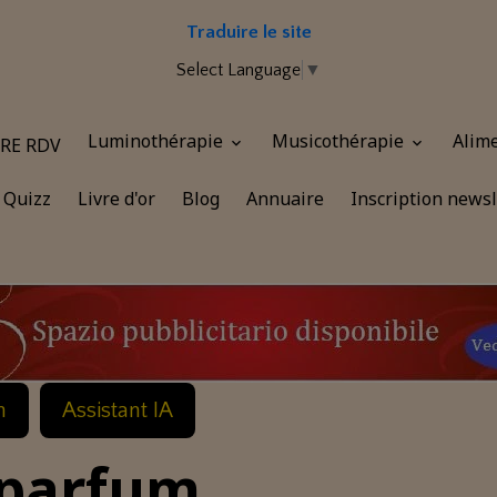
Traduire le site
Select Language
▼
Luminothérapie
Musicothérapie
Alim
RE RDV
Quizz
Livre d'or
Blog
Annuaire
Inscription newsl
n
Assistant IA
 parfum