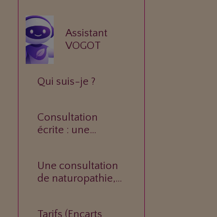
Assistant
VOGOT
Qui suis-je ?
Consultation
écrite : une
réponse
personnalisée à
Une consultation
votre question.
de naturopathie,
c’est quoi ?
Tarifs (Encarts