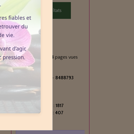
.
Voir les résultats
x
es fiables et
etrouver du
e vie.
Statistiques
ant d’agir,
Aujourd'hui
c pression.
499
visiteurs -
924
pages vues
s
Total
2713806
visiteurs -
8488793
pages vues
Contenu
e
Nombre de pages :
1817
Nombre d'articles :
407