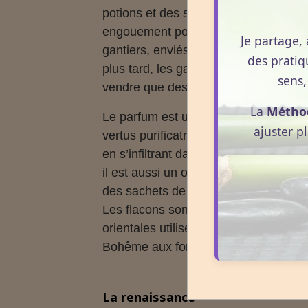
potions et des senteurs nouvelles pou
engouement pour les parfums. En1190
Je partage, 
gantiers, enviés par les merciers. En15
des pratiq
plus tard, les gantiers reconquièrent 
sens,
vendre que des produits de leur fabri
La
Métho
Le parfum est utilisé sous toutes ses 
ajuster p
vertus purificatrices. La puanteur est
en s’infiltrant dans le corps, est sen
il est aussi un outil de séduction : l
des sachets de poudre d’Iris.
Les flacons sont de métal émaillé ou 
orientales utilisées à Murano et donna
Bohême aux formes originales, même si
La renaissance