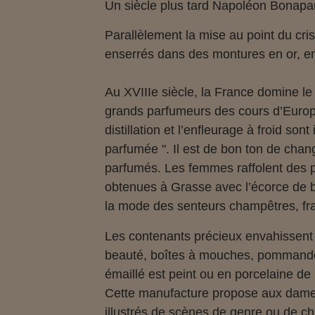
Un siècle plus tard Napoléon Bonaparte
Parallèlement la mise au point du cris
enserrés dans des montures en or, en
Au XVIIIe siècle, la France domine l
grands parfumeurs des cours d’Europe
distillation et l’enfleurage à froid so
parfumée ". Il est de bon ton de chan
parfumés. Les femmes raffolent des p
obtenues à Grasse avec l’écorce de be
la mode des senteurs champêtres, fra
Les contenants précieux envahissent l
beauté, boîtes à mouches, pommander
émaillé est peint ou en porcelaine de
Cette manufacture propose aux dames
illustrés de scènes de genre ou de ch