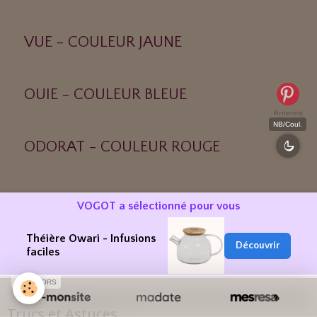
VUE - COULEUR JAUNE
OUIE - COULEUR BLEUE
Pinterest
NB/Coul.
ODORAT - COULEUR ROUGE
TOUCHER - COULEUR VERTE
VOGOT a sélectionné pour vous
Théière Owari - Infusions
Découvrir
GOUT - COULEUR ORANGE
faciles
SPONSORS
Trucs et Astuces