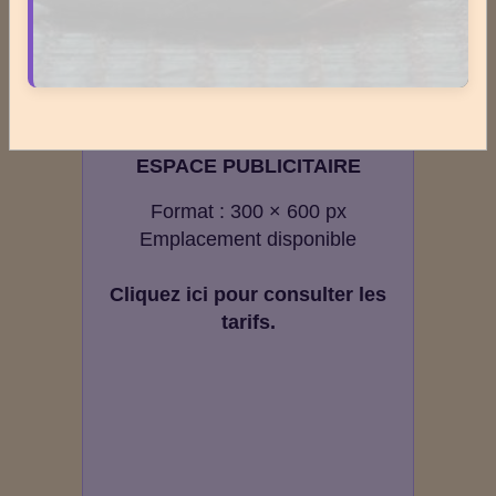
Newsletter #311 - mai 2026
Newsletter #310 - avril 2026
Newsletter #309 - mars 2026
ESPACE PUBLICITAIRE
Format : 300 × 600 px
Emplacement disponible
Cliquez ici pour consulter les
tarifs.