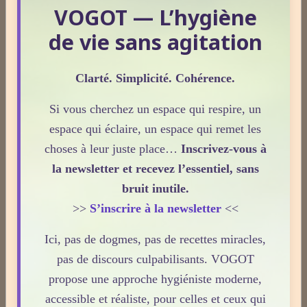
VOGOT — L’hygiène
ses usages externes restent souvent mal compris. Cet article propose
une mise au point claire, moderne et conforme à la réglementation
de vie sans agitation
française de 2026, afin de mieux comprendre comment le CBD
s’intègre dans une approche globale de prévention.
Lire la suite
Clarté. Simplicité. Cohérence.
CBD : l'anti-inflammatoire du 21ème siècle.
Si vous cherchez un espace qui respire, un
Le 13/05/2026
espace qui éclaire, un espace qui remet les
choses à leur juste place…
Inscrivez-vous à
Le CBD occupe une place croissante dans les discussions autour du
bien‑être et de la prévention. Souvent présenté comme un allié
la newsletter et recevez l’essentiel, sans
naturel, il suscite un intérêt grandissant pour ses usages externes et
bruit inutile.
son interaction avec le système endocannabinoïde. Cet article
>>
S’inscrire à la newsletter
<<
propose une mise au point claire, moderne et conforme à la
réglementation française de 2026.
Lire la suite
Ici, pas de dogmes, pas de recettes miracles,
pas de discours culpabilisants. VOGOT
La nuit n’est pas ce que vous croyez : comprendre ce qui
propose une approche hygiéniste moderne,
prépare réellement le réveil.
accessible et réaliste, pour celles et ceux qui