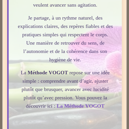
Le 08/04/2026
veulent avancer sans agitation.
La nuit n’est pas seulement un moment de repos.
Je partage, à un rythme naturel, des
C’est une phase où le terrain se réorganise, se
explications claires, des repères fiables et des
décante et prépare la vitalité du lendemain.
pratiques simples qui respectent le corps.
Pourtant, peu de personnes savent réellement ce qui
Une manière de retrouver du sens, de
se joue dans cette période silencieuse.
l’autonomie et de la cohérence dans son
Lire la suite
hygiène de vie.
La
Méthode VOGOT
repose sur une idée
1
2
3
4
5
simple : comprendre avant d’agir, ajuster
plutôt que brusquer, avancer avec lucidité
Dernières newsletters
plutôt qu’avec pression. Vous pouvez la
Newsletter #313 - juillet 2026
découvrir ici :
La Méthode VOGOT
Newsletter #312 - juin 2026