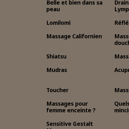
Belle et bien dans sa
Drai
peau
Lymp
Lomilomi
Réflé
Massage Californien
Mass
douc
Shiatsu
Mass
Mudras
Acupr
Toucher
Massa
Massages pour
Quel
femme enceinte ?
minci
Sensitive Gestalt