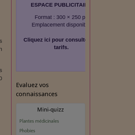
ESPACE PUBLICITAIRE
Format : 300 × 250 px
Emplacement disponible
Cliquez ici pour consulter les
s
tarifs.
n
s
0
Evaluez vos
connaissances
Mini‑quizz
Plantes médicinales
Phobies