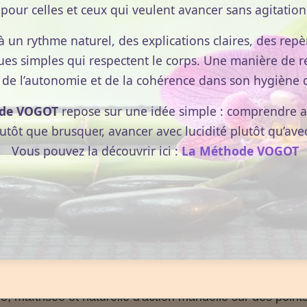
pour celles et ceux qui veulent avancer sans agitation
érise par
la profonde relaxation issue
de ses
longs
à un rythme naturel, des explications claires, des repèr
nt les rythmes variés sont à l’écoute des nécessités du
ues simples qui respectent le corps. Une manière de r
 de détente a pour but d'harmoniser le corps, apaiser
 de l’autonomie et de la cohérence dans son hygiène d
à la richesse sensorielle de son propre corps mais
ce n'es
inésithérapique.
de VOGOT
repose sur une idée simple : comprendre av
lutôt que brusquer, avancer avec lucidité plutôt qu’ave
 bien-être aux huiles essentielles
agit sur les différents
Vous pouvez la découvrir ici :
La Méthode VOGOT
 le but de mieux les équilibrer.
Il permet ainsi au mental
r, régénérer et renforcer votre être véritable, votre enfan
ns et blocages
, tant physiques que psychologiques, le
rce nécessaire pour appréhender plus efficacement &
ire ?
e, maîtrisée et naturelle d'action manuelle sur des point