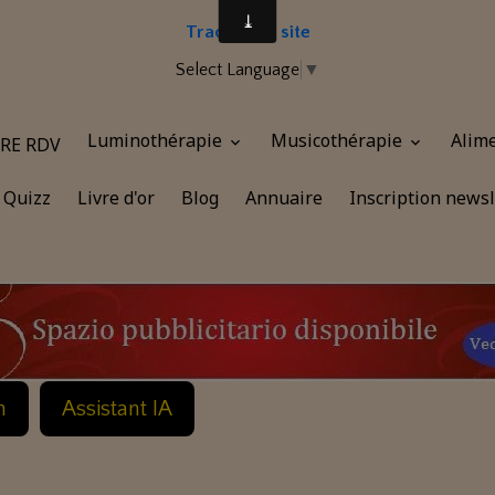
Traduire le site
Select Language
▼
Luminothérapie
Musicothérapie
Alim
RE RDV
Quizz
Livre d'or
Blog
Annuaire
Inscription newsl
n
Assistant IA