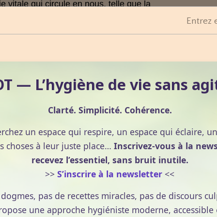
ie vitale qui circule en nous, telle que la
s.
Entrez 
 en contact de« l'énergie universelle »
 d'éveiller
.
raordinaire simplicité, cette technique permet à tout un
 — L’hygiène de vie sans agi
evoir une "initiation" par un Maître REIKI (rituel consistan
e du futur praticien) et d'apprendre les diverses
Clarté. Simplicité. Cohérence.
erchez un espace qui respire, un espace qui éclaire, u
 canalise l'énergie universelle et la transmet en
s choses à leur juste place…
Inscrivez-vous à la news
ties du corps du patient. Le praticien ne fait jamais
recevez l’essentiel, sans bruit inutile.
est simplement "canal" et à travers lui, c'est le receveur
>>
S’inscrire à la newsletter
<<
son harmonisation. L'énergie va se diriger de façon
in, par cause de déficience ou de blocages.
e dogmes, pas de recettes miracles, pas de discours cul
pose une approche hygiéniste moderne, accessible et
en ?