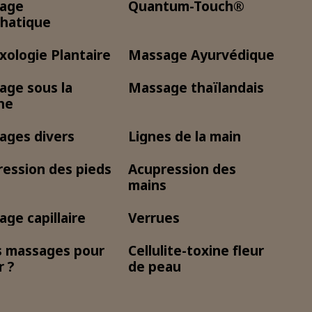
nage
Quantum-Touch®
hatique
xologie Plantaire
Massage Ayurvédique
age sous la
Massage thaïlandais
he
ages divers
Lignes de la main
ession des pieds
Acupression des
mains
ge capillaire
Verrues
s massages pour
Cellulite-toxine fleur
r ?
de peau