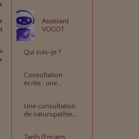
s
Assistant
e
VOGOT
t
i
Qui suis-je ?
s
Consultation
écrite : une
réponse
personnalisée à
Une consultation
votre question.
de naturopathie,
c’est quoi ?
Tarifs (Encarts