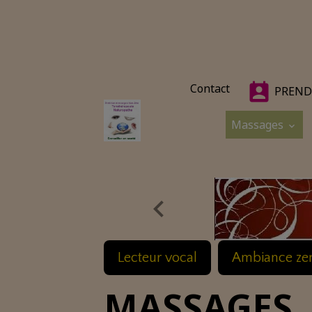
Contact
PREND
Massages
Lecteur vocal
Ambiance ze
MASSAGES