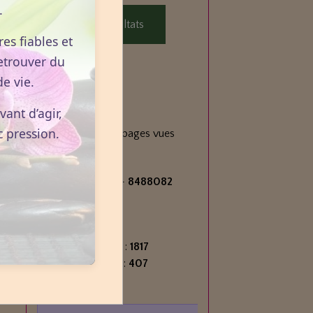
.
Voir les résultats
es fiables et
etrouver du
e vie.
Statistiques
ant d’agir,
Aujourd'hui
c pression.
138
visiteurs -
213
pages vues
Total
2713445
visiteurs -
8488082
pages vues
Contenu
Nombre de pages :
1817
Nombre d'articles :
407