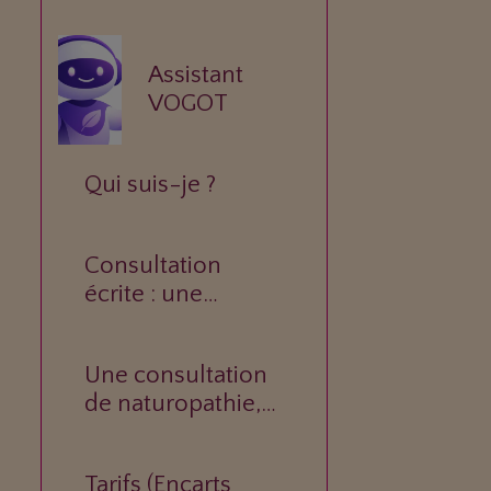
Assistant
VOGOT
Qui suis-je ?
Consultation
écrite : une
réponse
personnalisée à
Une consultation
votre question.
de naturopathie,
c’est quoi ?
Tarifs (Encarts