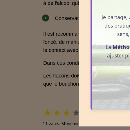
à de l'alcool qui récupère les senteurs
Je partage, 
Conservation
des pratiq
sens,
Il est recommandé de stocker les hui
foncé, de manière à les protéger de la 
La
Métho
le contact avec l'air (pas d'ouverture
ajuster p
Dans ces conditions, les huiles essen
Les flacons doivent être stockés en pos
que le bouchon soit attaqué par l'huile
★
★
★
★
★
13
votes. Moyenne
3.6
sur 5.