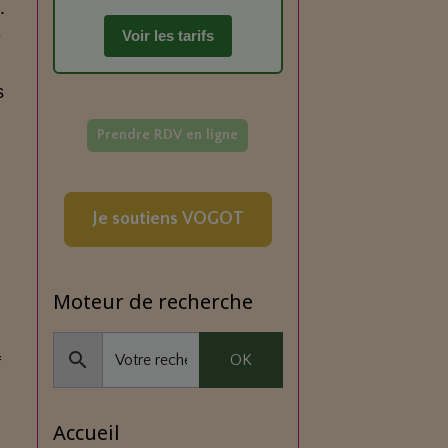
.
e
Voir les tarifs
n
s
Prendre RDV en ligne
Je soutiens VOGOT
Moteur de recherche
OK
f
Accueil