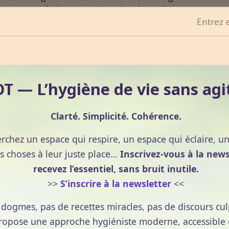
trus Paradisii)... On emploie alors l'appellation
essence
.
Entrez 
ile essentielle provient du zeste.
ipes aromatiques grâce à des solvants ou plus
 — L’hygiène de vie sans agi
 supercritique (qui est dans un état intermédiaire entr
its obtenus ne peuvent normalement pas s'appeler huiles
Clarté. Simplicité. Cohérence.
 pour l'extraction par solvant, soit des extraits au
erchez un espace qui respire, un espace qui éclaire, u
ion par solvant consiste à faire tremper les plantes dans l
s choses à leur juste place…
Inscrivez-vous à la news
pylène glycol. Ce mode d'extraction est souvent utilisé
recevez l’essentiel, sans bruit inutile.
 est difficile. On peut citer en exemple les absolues de
>>
S’inscrire à la newsletter
<<
e dogmes, pas de recettes miracles, pas de discours cul
te de l'Antiquité égyptienne. Elle consiste à déposer des
pose une approche hygiéniste moderne, accessible et
i absorbe les parfums. La graisse est ensuite mélangée