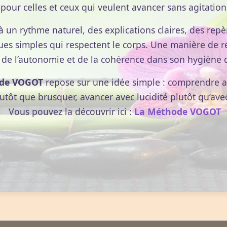
. L'alcool est ensuite évaporé et il reste une absolue.
pour celles et ceux qui veulent avancer sans agitation
à un rythme naturel, des explications claires, des repèr
ues simples qui respectent le corps. Une manière de r
 de l’autonomie et de la cohérence dans son hygiène d
les essentielles dans des flacons en verre ambre ou
lumière, il faut éviter les forts écarts de température et
de VOGOT
repose sur une idée simple : comprendre av
 prolongée des flacons).
lutôt que brusquer, avancer avec lucidité plutôt qu’ave
tielles se conservent plusieurs années.
Vous pouvez la découvrir ici :
La Méthode VOGOT
ition verticale (en position horizontale, il y a un risque
 essentielle).