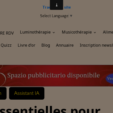
Traduire le site
Select Language
▼
Luminothérapie
Musicothérapie
Alim
RE RDV
Quizz
Livre d'or
Blog
Annuaire
Inscription newsl
n
Assistant IA
Essentielles pour