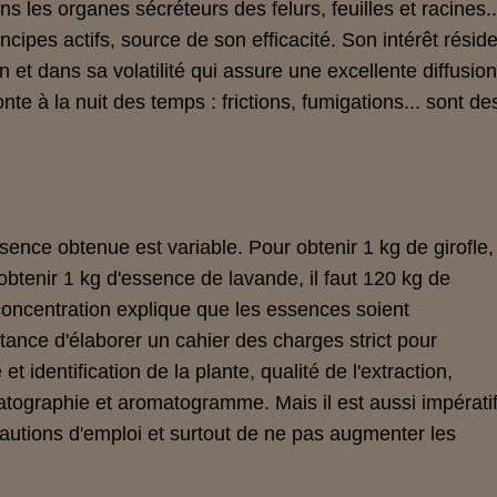
ns les organes sécréteurs des felurs, feuilles et racines..
cipes actifs, source de son efficacité. Son intérêt résid
n et dans sa volatilité qui assure une excellente diffusio
nte à la nuit des temps : frictions, fumigations... sont de
essence obtenue est variable. Pour obtenir 1 kg de girofle,
r obtenir 1 kg d'essence de lavande, il faut 120 kg de
concentration explique que les essences soient
ance d'élaborer un cahier des charges strict pour
t identification de la plante, qualité de l'extraction,
atographie et aromatogramme. Mais il est aussi impérati
écautions d'emploi et surtout de ne pas augmenter les