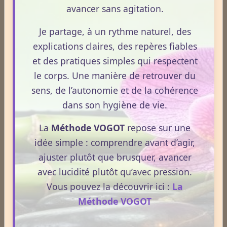
avancer sans agitation.
À quelle fréquence consultez-vous le site VOGOT ?
Tous les jours
Je partage, à un rythme naturel, des
Plusieurs fois par semaine
explications claires, des repères fiables
et des pratiques simples qui respectent
Une fois par semaine
le corps. Une manière de retrouver du
Une fois par mois
sens, de l’autonomie et de la cohérence
dans son hygiène de vie.
Plus rarement
La
Méthode VOGOT
repose sur une
idée simple : comprendre avant d’agir,
Voter
Voir les résultats
ajuster plutôt que brusquer, avancer
avec lucidité plutôt qu’avec pression.
Statistiques
Vous pouvez la découvrir ici :
La
Aujourd'hui
Méthode VOGOT
408
visiteurs -
699
pages vues