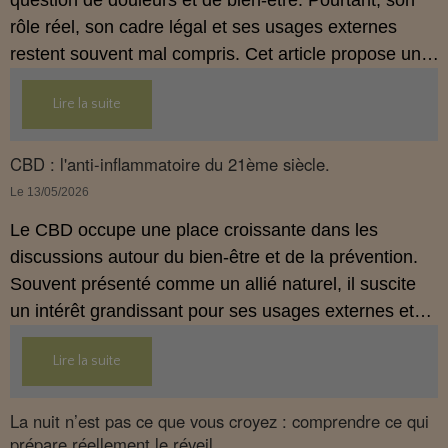
rôle réel, son cadre légal et ses usages externes
restent souvent mal compris. Cet article propose une
mise au point claire, moderne et conforme à la
Lire la suite
réglementation française de 2026, afin de mieux
comprendre comment le CBD s’intègre dans une
approche globale de prévention.
CBD : l'anti-inflammatoire du 21ème siècle.
Le 13/05/2026
Le CBD occupe une place croissante dans les
discussions autour du bien‑être et de la prévention.
Souvent présenté comme un allié naturel, il suscite
un intérêt grandissant pour ses usages externes et
son interaction avec le système endocannabinoïde.
Lire la suite
Cet article propose une mise au point claire, moderne
et conforme à la réglementation française de 2026.
La nuit n’est pas ce que vous croyez : comprendre ce qui
prépare réellement le réveil.