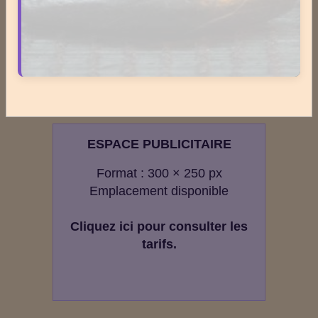
Total
2718009
visiteurs -
8498244
pages vues
Contenu
Nombre de pages :
1817
Nombre d'articles :
407
ESPACE PUBLICITAIRE
Format : 300 × 250 px
Emplacement disponible
Cliquez ici pour consulter les
tarifs.