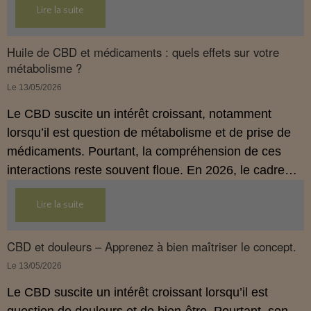
Lire la suite
Huile de CBD et médicaments : quels effets sur votre
métabolisme ?
Le 13/05/2026
Le CBD suscite un intérêt croissant, notamment
lorsqu’il est question de métabolisme et de prise de
médicaments. Pourtant, la compréhension de ces
interactions reste souvent floue. En 2026, le cadre
légal français impose des règles strictes : seuls les
Lire la suite
usages externes du CBD sont autorisés. Cet article
propose une mise au point claire et accessible pour
comprendre comment le CBD s’inscrit dans une
CBD et douleurs – Apprenez à bien maîtriser le concept.
démarche de prévention, sans ingestion et sans
Le 13/05/2026
allégations thérapeutiques.
Le CBD suscite un intérêt croissant lorsqu’il est
question de douleurs et de bien‑être. Pourtant, son