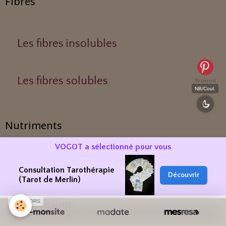
Fibres
Les fibres insolubles
Les fibres solubles
Pinterest
NB/Coul.
Nutriments
VOGOT a sélectionné pour vous
Le Phosphore
Consultation Tarothérapie
Découvrir
(Tarot de Merlin)
SPONSORS
Le Calcium