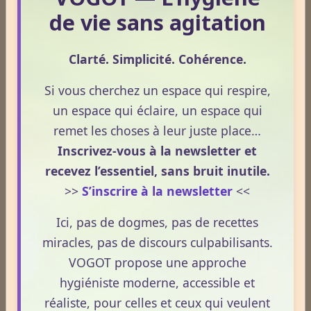
Assistant VOGOT
de vie sans agitation
Clarté. Simplicité. Cohérence.
Qui suis-je ?
Si vous cherchez un espace qui respire,
un espace qui éclaire, un espace qui
Consultation écrite : une réponse
remet les choses à leur juste place…
personnalisée à votre question.
Inscrivez-vous à la newsletter et
recevez l’essentiel, sans bruit inutile.
Une consultation de naturopathie,
>>
S’inscrire à la newsletter
<<
c’est quoi ?
Ici, pas de dogmes, pas de recettes
miracles, pas de discours culpabilisants.
Tarifs (Encarts publicitaires)
VOGOT propose une approche
hygiéniste moderne, accessible et
réaliste, pour celles et ceux qui veulent