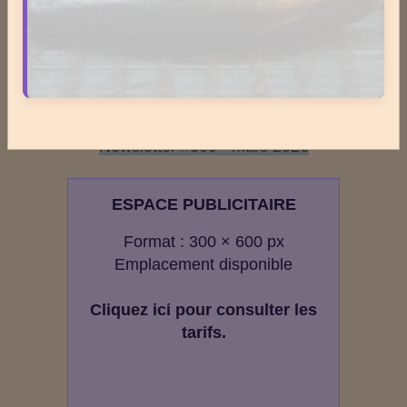
Newsletter #312 - juin 2026
Newsletter #311 - mai 2026
Newsletter #310 - avril 2026
Newsletter #309 - mars 2026
ESPACE PUBLICITAIRE
Format : 300 × 600 px
Emplacement disponible
Cliquez ici pour consulter les
tarifs.