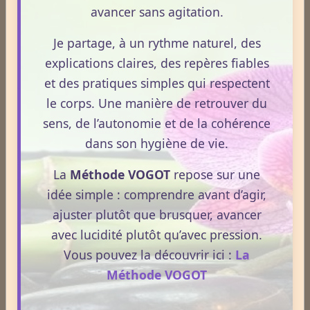
avancer sans agitation.
La nuit n’est pas ce que vous croyez : comprendre ce qui
prépare réellement le réveil.
Je partage, à un rythme naturel, des
Le 08/04/2026
explications claires, des repères fiables
La nuit n’est pas seulement un moment de repos.
et des pratiques simples qui respectent
C’est une phase où le terrain se réorganise, se
le corps. Une manière de retrouver du
décante et prépare la vitalité du lendemain.
sens, de l’autonomie et de la cohérence
Pourtant, peu de personnes savent réellement ce qui
dans son hygiène de vie.
se joue dans cette période silencieuse.
La
Méthode VOGOT
repose sur une
Lire la suite
idée simple : comprendre avant d’agir,
ajuster plutôt que brusquer, avancer
avec lucidité plutôt qu’avec pression.
1
2
3
4
5
Vous pouvez la découvrir ici :
La
Dernières newsletters
Méthode VOGOT
Newsletter #313 - juillet 2026