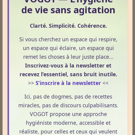
allégations thérapeutiques.
de vie sans agitation
Le CBD suscite un intérêt croissant lorsqu’il est
question de douleurs et de bien‑être. Pourtant, son
rôle réel, son cadre légal et ses usages externes
Clarté. Simplicité. Cohérence.
restent souvent mal compris. Cet article propose une
Si vous cherchez un espace qui respire,
mise au point claire, moderne et conforme à la
un espace qui éclaire, un espace qui
Lire la suite
réglementation française de 2026, afin de mieux
remet les choses à leur juste place…
comprendre comment le CBD s’intègre dans une
approche globale de prévention.
CBD : l'anti-inflammatoire du 21ème siècle.
Inscrivez-vous à la newsletter et
recevez l’essentiel, sans bruit inutile.
Le 13/05/2026
>>
S’inscrire à la newsletter
<<
Le CBD occupe une place croissante dans les
discussions autour du bien‑être et de la prévention.
Ici, pas de dogmes, pas de recettes
Souvent présenté comme un allié naturel, il suscite
miracles, pas de discours culpabilisants.
un intérêt grandissant pour ses usages externes et
VOGOT propose une approche
son interaction avec le système endocannabinoïde.
hygiéniste moderne, accessible et
Lire la suite
Cet article propose une mise au point claire, moderne
réaliste, pour celles et ceux qui veulent
et conforme à la réglementation française de 2026.