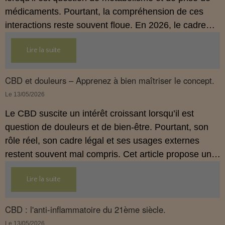
médicaments. Pourtant, la compréhension de ces
interactions reste souvent floue. En 2026, le cadre
légal français impose des règles strictes : seuls les
Lire la suite
usages externes du CBD sont autorisés. Cet article
propose une mise au point claire et accessible pour
comprendre comment le CBD s’inscrit dans une
CBD et douleurs – Apprenez à bien maîtriser le concept.
démarche de prévention, sans ingestion et sans
Le 13/05/2026
allégations thérapeutiques.
Le CBD suscite un intérêt croissant lorsqu’il est
question de douleurs et de bien‑être. Pourtant, son
rôle réel, son cadre légal et ses usages externes
restent souvent mal compris. Cet article propose une
mise au point claire, moderne et conforme à la
Lire la suite
réglementation française de 2026, afin de mieux
comprendre comment le CBD s’intègre dans une
approche globale de prévention.
CBD : l'anti-inflammatoire du 21ème siècle.
Le 13/05/2026