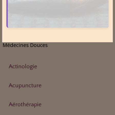
Aphrodisiaque
Asthme
Médecines Douces
Actinologie
Acupuncture
Aérothérapie