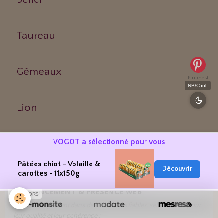
Taureau
Gémeaux
Pinterest
NB/Coul.
Lion
VOGOT a sélectionné pour vous
Vierge
Pâtées chiot - Volaille &
Découvrir
carottes - 11x150g
RÉFÉRENCEMENT & PRÉSENCE WEB
SPONSORS
VOGOT est présent dans des annuaires fiables, sélectionnés pour
leur qualité et leur cohérence :