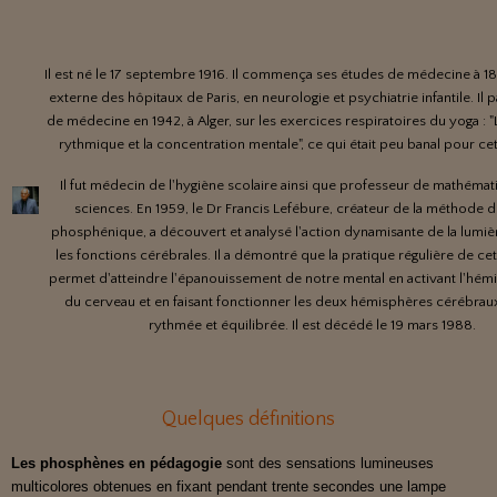
Il est né le 17 septembre 1916. Il commença ses études de médecine à 18
externe des hôpitaux de Paris, en neurologie et psychiatrie infantile. Il 
de médecine en 1942, à Alger, sur les exercices respiratoires du yoga : "
rythmique et la concentration mentale", ce qui était peu banal pour c
Il fut médecin de l'hygiène scolaire ainsi que professeur de mathémat
sciences. En 1959, le Dr Francis Lefébure, créateur de la méthode 
phosphénique, a découvert et analysé l'action dynamisante de la lumiè
les fonctions cérébrales. Il a démontré que la pratique régulière de c
permet d'atteindre l'épanouissement de notre mental en activant l'hém
du cerveau et en faisant fonctionner les deux hémisphères cérébrau
rythmée et équilibrée. Il est décédé le 19 mars 1988.
Quelques définitions
Les phosphènes en pédagogie
sont des sensations lumineuses
multicolores obtenues en fixant pendant trente secondes une lampe