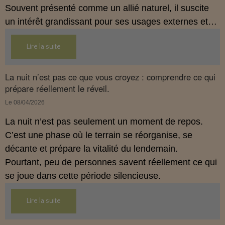
Souvent présenté comme un allié naturel, il suscite
un intérêt grandissant pour ses usages externes et
son interaction avec le système endocannabinoïde.
Lire la suite
Cet article propose une mise au point claire, moderne
et conforme à la réglementation française de 2026.
La nuit n’est pas ce que vous croyez : comprendre ce qui
prépare réellement le réveil.
Le 08/04/2026
La nuit n’est pas seulement un moment de repos.
C’est une phase où le terrain se réorganise, se
décante et prépare la vitalité du lendemain.
Pourtant, peu de personnes savent réellement ce qui
se joue dans cette période silencieuse.
Lire la suite