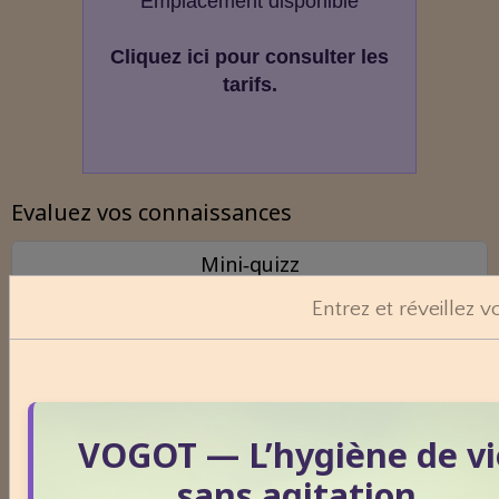
Emplacement disponible
Cliquez ici pour consulter les
tarifs.
Evaluez vos connaissances
Mini‑quizz
Plantes médicinales
Entrez et réveillez v
Phobies
Nature & sciences
Anatomie & physiologie
Fruits & légumes
VOGOT — L’hygiène de vi
sans agitation
Nuage de mots-clés