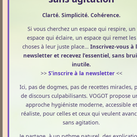
techniques
hygiénisme
individu
danger
naturopathe
Clarté. Simplicité. Cohérence.
vitalité
energie
blog
vitamine
consommer
santé
Si vous cherchez un espace qui respire, un
effets
immunité
sommeil
terrain
alimentation
espace qui éclaire, un espace qui remet les
bien-être
vogot
naturopathie
santé naturelle
prévention
choses à leur juste place…
Inscrivez-vous à 
digestion
stress
nutrition
naturel
newsletter et recevez l’essentiel, sans brui
inutile.
Témoignages
>>
S’inscrire à la newsletter
<<
Ici, pas de dogmes, pas de recettes miracles, 
Témoignages
de discours culpabilisants. VOGOT propose u
approche hygiéniste moderne, accessible e
réaliste, pour celles et ceux qui veulent avanc
sans agitation.
Derniers billets
Réharmonisation corporelle hygiéniste.
Je partage, à un rythme naturel, des explicati