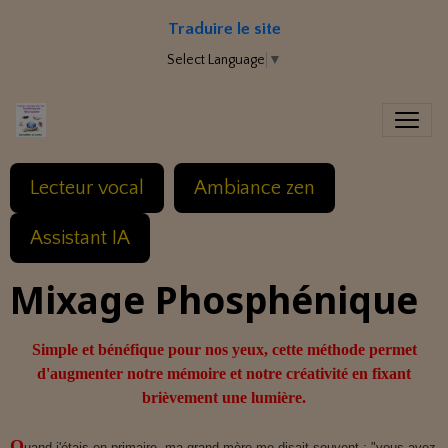
Traduire le site
Select Language
▼
Lecteur vocal
Ambiance zen
Assistant IA
Mixage Phosphénique
Simple et bénéfique pour nos yeux, cette méthode permet
d'augmenter notre mémoire et notre créativité en fixant
brièvement une lumière.
Q
uand j'étais en primaire, ma grand-mère me disait souvent : "vous avez