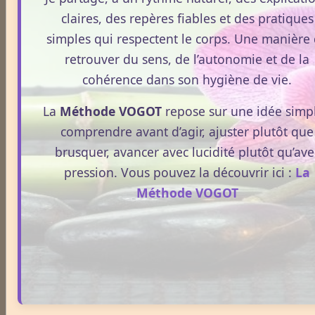
claires, des repères fiables et des pratiques
Le 24/05/2026
simples qui respectent le corps. Une manière
La Réharmonisation corporelle hygiéniste désigne un
retrouver du sens, de l’autonomie et de la
processus naturel, progressif et non thérapeutique
cohérence dans son hygiène de vie.
par lequel le corps retrouve un fonctionnement plus
fluide, plus cohérent et plus équilibré grâce à une
La
Méthode VOGOT
repose sur une idée simpl
hygiène de vie adaptée.
comprendre avant d’agir, ajuster plutôt que
Lire la suite
brusquer, avancer avec lucidité plutôt qu’ave
pression. Vous pouvez la découvrir ici :
La
Huile de CBD et médicaments : quels effets sur votre
Méthode VOGOT
métabolisme ?
Le 13/05/2026
Le CBD suscite un intérêt croissant, notamment
lorsqu’il est question de métabolisme et de prise de
médicaments. Pourtant, la compréhension de ces
interactions reste souvent floue. En 2026, le cadre