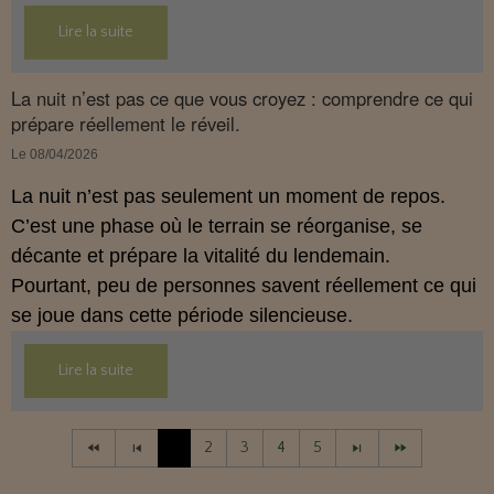
son interaction avec le système endocannabinoïde.
Lire la suite
Cet article propose une mise au point claire, moderne
et conforme à la réglementation française de 2026.
La nuit n’est pas ce que vous croyez : comprendre ce qui
prépare réellement le réveil.
Le 08/04/2026
La nuit n’est pas seulement un moment de repos.
C’est une phase où le terrain se réorganise, se
décante et prépare la vitalité du lendemain.
Pourtant, peu de personnes savent réellement ce qui
se joue dans cette période silencieuse.
Lire la suite
1
2
3
4
5