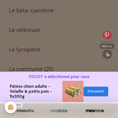
Le béta-carotène
Le sélénium
Pinterest
NB/Coul.
Le lycopène
La coenzyme Q10
VOGOT a sélectionné pour vous
Pâtées chien adulte -
Fruits & Légumes
Volaille & petits pois -
Découvrir
9x300g
SPONSORS
Février