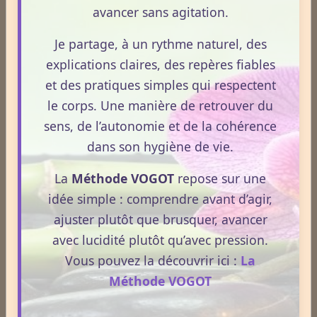
vogot
effets
individu
immunité
nutrition
naturopathe
avancer sans agitation.
santé naturelle
energie
blog
hygiénisme
naturel
Je partage, à un rythme naturel, des
bien-être
alimentation
prévention
terrain
naturopathie
explications claires, des repères fiables
digestion
vitalité
danger
santé
et des pratiques simples qui respectent
Témoignages
le corps. Une manière de retrouver du
sens, de l’autonomie et de la cohérence
dans son hygiène de vie.
Témoignages
La
Méthode VOGOT
repose sur une
idée simple : comprendre avant d’agir,
ajuster plutôt que brusquer, avancer
avec lucidité plutôt qu’avec pression.
Derniers billets
Vous pouvez la découvrir ici :
La
Réharmonisation corporelle hygiéniste.
Méthode VOGOT
Le 24/05/2026
La Réharmonisation corporelle hygiéniste désigne un