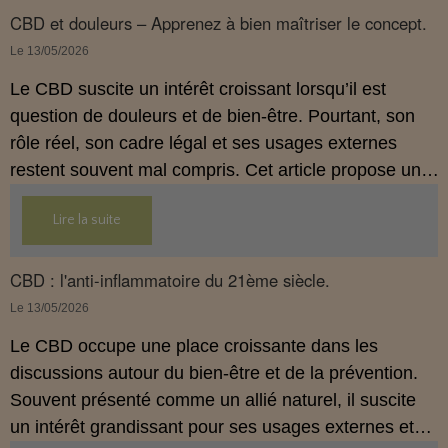
comprendre comment le CBD s’inscrit dans une
CBD et douleurs – Apprenez à bien maîtriser le concept.
démarche de prévention, sans ingestion et sans
Le 13/05/2026
allégations thérapeutiques.
Le CBD suscite un intérêt croissant lorsqu’il est
question de douleurs et de bien‑être. Pourtant, son
rôle réel, son cadre légal et ses usages externes
restent souvent mal compris. Cet article propose une
mise au point claire, moderne et conforme à la
Lire la suite
réglementation française de 2026, afin de mieux
comprendre comment le CBD s’intègre dans une
approche globale de prévention.
CBD : l'anti-inflammatoire du 21ème siècle.
Le 13/05/2026
Le CBD occupe une place croissante dans les
discussions autour du bien‑être et de la prévention.
Souvent présenté comme un allié naturel, il suscite
un intérêt grandissant pour ses usages externes et