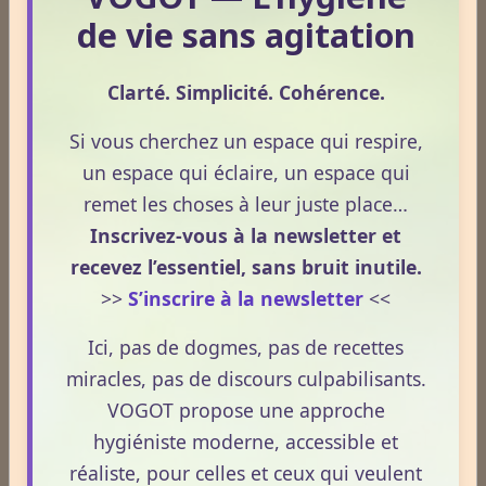
tarifs.
de vie sans agitation
Clarté. Simplicité. Cohérence.
Evaluez vos connaissances
Si vous cherchez un espace qui respire,
un espace qui éclaire, un espace qui
Mini‑quizz
remet les choses à leur juste place…
Plantes médicinales
Inscrivez-vous à la newsletter et
Phobies
recevez l’essentiel, sans bruit inutile.
Nature & sciences
>>
S’inscrire à la newsletter
<<
Anatomie & physiologie
Ici, pas de dogmes, pas de recettes
Fruits & légumes
miracles, pas de discours culpabilisants.
VOGOT propose une approche
Nuage de mots-clés
hygiéniste moderne, accessible et
consommer
stress
vitamine
sommeil
techniques
réaliste, pour celles et ceux qui veulent