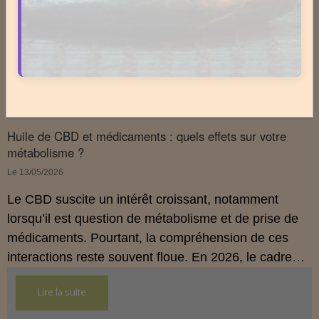
processus naturel, progressif et non thérapeutique
par lequel le corps retrouve un fonctionnement plus
fluide, plus cohérent et plus équilibré grâce à une
hygiène de vie adaptée.
Lire la suite
Huile de CBD et médicaments : quels effets sur votre
métabolisme ?
Le 13/05/2026
Le CBD suscite un intérêt croissant, notamment
lorsqu’il est question de métabolisme et de prise de
médicaments. Pourtant, la compréhension de ces
interactions reste souvent floue. En 2026, le cadre
légal français impose des règles strictes : seuls les
Lire la suite
usages externes du CBD sont autorisés. Cet article
propose une mise au point claire et accessible pour