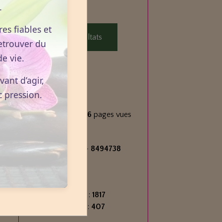
.
Voter
es fiables et
Voir les résultats
etrouver du
e vie.
Statistiques
ant d’agir,
c pression.
Aujourd'hui
688
visiteurs -
1756
pages vues
Total
2716479
visiteurs -
8494738
pages vues
Contenu
Nombre de pages :
1817
Nombre d'articles :
407