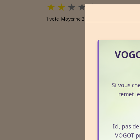
★
★
★
★
★
1
vote. Moyenne
2
sur 5.
VOGOT
Si vous ch
remet le
Ici, pas d
VOGOT pro