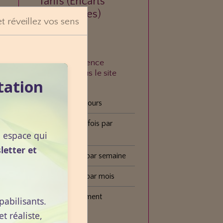
Tarifs (Encarts
publicitaires)
et réveillez vos sens
À quelle fréquence
consultez-vous le site
tation
VOGOT ?
Tous les jours
Plusieurs fois par
n espace qui
semaine
letter et
Une fois par semaine
Une fois par mois
Plus rarement
pabilisants.
 réaliste,