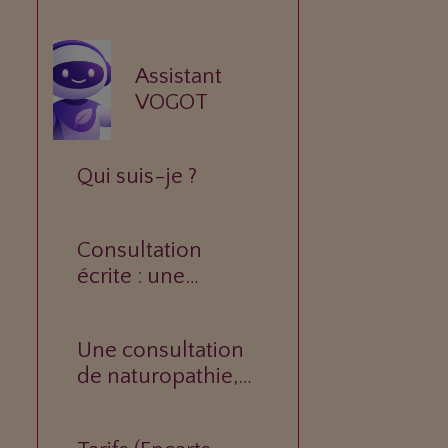
Assistant
VOGOT
Qui suis-je ?
Consultation
écrite : une
réponse
personnalisée à
Une consultation
votre question.
de naturopathie,
c’est quoi ?