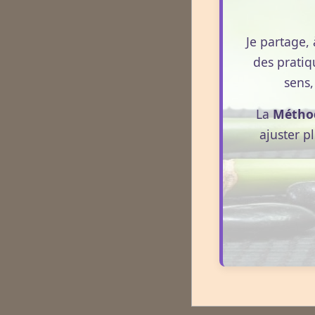
Je partage, 
des pratiq
sens,
La
Métho
ajuster p