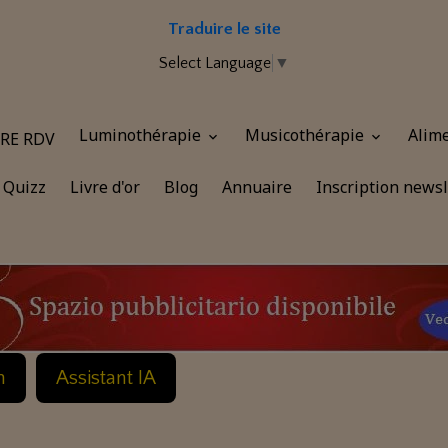
Traduire le site
Select Language
▼
Luminothérapie
Musicothérapie
Alim
RE RDV
Quizz
Livre d'or
Blog
Annuaire
Inscription newsl
n
Assistant IA