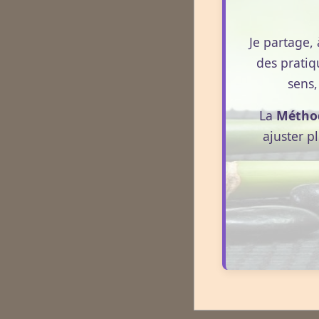
Je partage, 
des pratiq
sens,
La
Métho
ajuster p