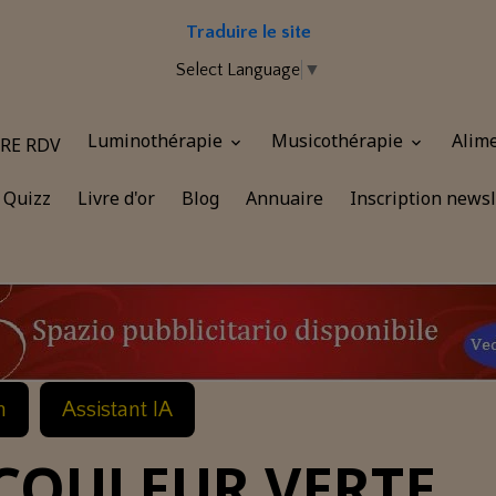
Traduire le site
Select Language
▼
Luminothérapie
Musicothérapie
Alim
RE RDV
Quizz
Livre d'or
Blog
Annuaire
Inscription newsl
n
Assistant IA
 COULEUR VERTE