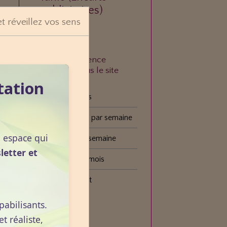
publicitaires)
et réveillez vos sens
À quelle fréquence
consultez-vous le site
VOGOT ?
tation
Tous les jours
Plusieurs fois par semaine
n espace qui
Une fois par semaine
letter et
Une fois par mois
Plus rarement
pabilisants.
Voter
 réaliste,