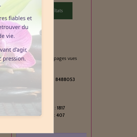
.
Voir les résultats
es fiables et
etrouver du
e vie.
Statistiques
ant d’agir,
Aujourd'hui
c pression.
125
visiteurs -
184
pages vues
Total
2713432
visiteurs -
8488053
pages vues
Contenu
Nombre de pages :
1817
Nombre d'articles :
407