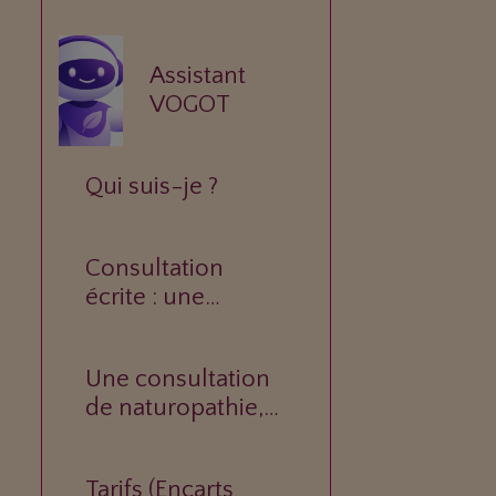
Assistant
VOGOT
Qui suis-je ?
Consultation
écrite : une
réponse
personnalisée à
Une consultation
votre question.
de naturopathie,
c’est quoi ?
Tarifs (Encarts