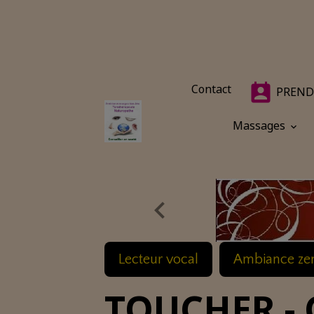
Contact
PREND
Massages
Lecteur vocal
Ambiance ze
TOUCHER -