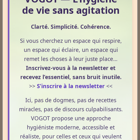
Le 24/05/2026
de vie sans agitation
La Réharmonisation corporelle hygiéniste désigne un
processus naturel, progressif et non thérapeutique
Clarté. Simplicité. Cohérence.
par lequel le corps retrouve un fonctionnement plus
fluide, plus cohérent et plus équilibré grâce à une
Si vous cherchez un espace qui respire,
hygiène de vie adaptée.
un espace qui éclaire, un espace qui
Lire la suite
remet les choses à leur juste place…
Inscrivez-vous à la newsletter et
Huile de CBD et médicaments : quels effets sur votre
recevez l’essentiel, sans bruit inutile.
métabolisme ?
>>
S’inscrire à la newsletter
<<
Le 13/05/2026
Ici, pas de dogmes, pas de recettes
Le CBD suscite un intérêt croissant, notamment
miracles, pas de discours culpabilisants.
lorsqu’il est question de métabolisme et de prise de
VOGOT propose une approche
médicaments. Pourtant, la compréhension de ces
hygiéniste moderne, accessible et
interactions reste souvent floue. En 2026, le cadre
légal français impose des règles strictes : seuls les
réaliste, pour celles et ceux qui veulent