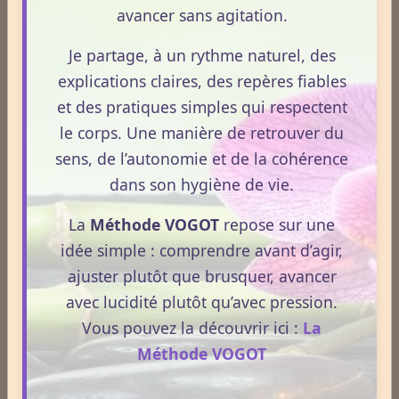
Lire la suite
usages externes du CBD sont autorisés. Cet article
avancer sans agitation.
propose une mise au point claire et accessible pour
Je partage, à un rythme naturel, des
comprendre comment le CBD s’inscrit dans une
CBD et douleurs – Apprenez à bien maîtriser le concept.
explications claires, des repères fiables
démarche de prévention, sans ingestion et sans
Le 13/05/2026
et des pratiques simples qui respectent
allégations thérapeutiques.
Le CBD suscite un intérêt croissant lorsqu’il est
le corps. Une manière de retrouver du
question de douleurs et de bien‑être. Pourtant, son
sens, de l’autonomie et de la cohérence
rôle réel, son cadre légal et ses usages externes
dans son hygiène de vie.
restent souvent mal compris. Cet article propose une
mise au point claire, moderne et conforme à la
La
Méthode VOGOT
repose sur une
Lire la suite
réglementation française de 2026, afin de mieux
idée simple : comprendre avant d’agir,
comprendre comment le CBD s’intègre dans une
ajuster plutôt que brusquer, avancer
approche globale de prévention.
CBD : l'anti-inflammatoire du 21ème siècle.
avec lucidité plutôt qu’avec pression.
Le 13/05/2026
Vous pouvez la découvrir ici :
La
Le CBD occupe une place croissante dans les
Méthode VOGOT
discussions autour du bien‑être et de la prévention.
Souvent présenté comme un allié naturel, il suscite