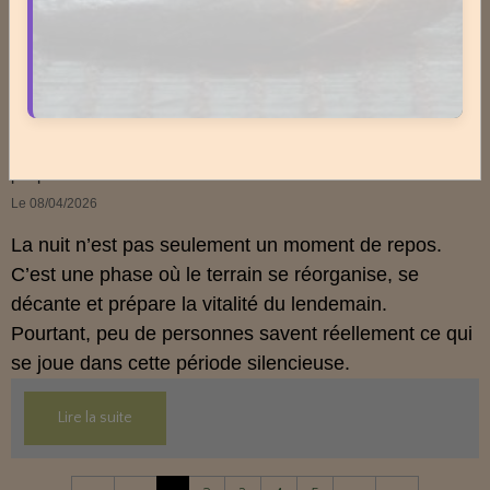
un intérêt grandissant pour ses usages externes et
son interaction avec le système endocannabinoïde.
Lire la suite
Cet article propose une mise au point claire, moderne
et conforme à la réglementation française de 2026.
La nuit n’est pas ce que vous croyez : comprendre ce qui
prépare réellement le réveil.
Le 08/04/2026
La nuit n’est pas seulement un moment de repos.
C’est une phase où le terrain se réorganise, se
décante et prépare la vitalité du lendemain.
Pourtant, peu de personnes savent réellement ce qui
se joue dans cette période silencieuse.
Lire la suite