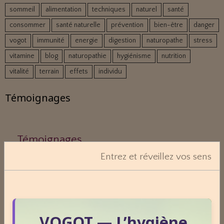
sommeil
alimentation
techniques
naturel
santé
consommer
santé naturelle
prévention
bien-être
danger
vogot
immunité
energie
digestion
naturopathe
stress
vitamine
blog
naturopathie
hygiénisme
nutrition
vitalité
terrain
effets
individu
Témoignages
Témoignages
Entrez et réveillez vos sens
Derniers billets
Réharmonisation corporelle hygiéniste.
VOGOT — L’hygiène