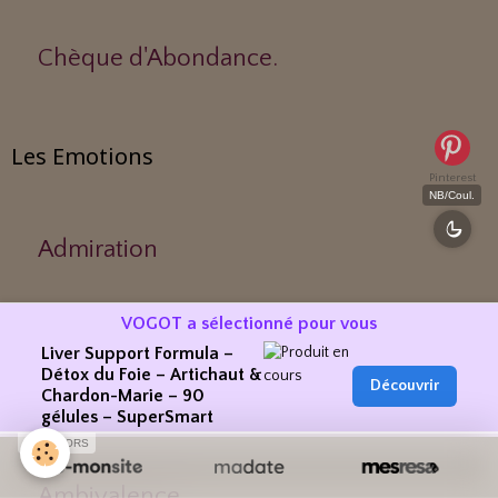
Chèque d'Abondance.
Les Emotions
Pinterest
NB/Coul.
Admiration
VOGOT a sélectionné pour vous
Amertume
Liver Support Formula –
Détox du Foie – Artichaut &
Découvrir
Chardon-Marie – 90
Agitation
gélules – SuperSmart
SPONSORS
Ambivalence