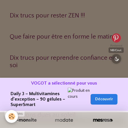
Dix trucs pour rester ZEN !!!
Que faire pour être en forme le matin ?
Pinterest
NB/Coul.
Dix trucs pour reprendre confiance en
soi
VOGOT a sélectionné pour vous
Gommage peaux mixtes ou grasses
Daily 3 – Multivitamines
d’exception – 90 gélules –
Découvrir
SuperSmart
Lotion Reine-des-prés calmant les
irritations dues au soleil
SPONSORS