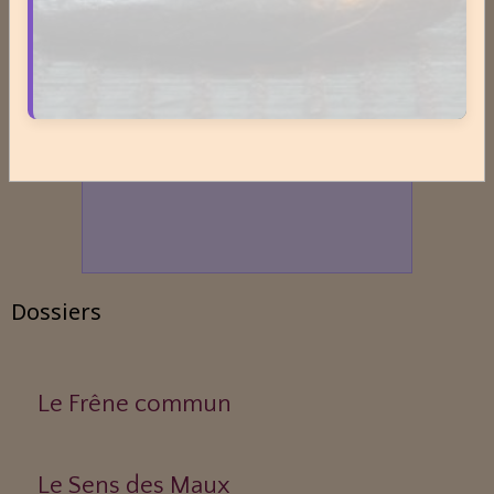
Dossiers
Le Frêne commun
Le Sens des Maux