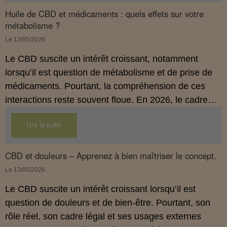
Huile de CBD et médicaments : quels effets sur votre
métabolisme ?
Le 13/05/2026
Le CBD suscite un intérêt croissant, notamment
lorsqu’il est question de métabolisme et de prise de
médicaments. Pourtant, la compréhension de ces
interactions reste souvent floue. En 2026, le cadre
légal français impose des règles strictes : seuls les
Lire la suite
usages externes du CBD sont autorisés. Cet article
propose une mise au point claire et accessible pour
comprendre comment le CBD s’inscrit dans une
CBD et douleurs – Apprenez à bien maîtriser le concept.
démarche de prévention, sans ingestion et sans
Le 13/05/2026
allégations thérapeutiques.
Le CBD suscite un intérêt croissant lorsqu’il est
question de douleurs et de bien‑être. Pourtant, son
rôle réel, son cadre légal et ses usages externes