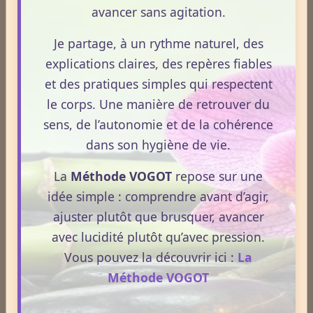
avancer sans agitation.
Newsletter #310 - avril 2026
Je partage, à un rythme naturel, des
Newsletter #309 - mars 2026
explications claires, des repères fiables
et des pratiques simples qui respectent
ESPACE PUBLICITAIRE
le corps. Une manière de retrouver du
Format : 300 × 600 px
sens, de l’autonomie et de la cohérence
Emplacement disponible
dans son hygiène de vie.
Cliquez ici pour consulter les
La
Méthode VOGOT
repose sur une
tarifs.
idée simple : comprendre avant d’agir,
ajuster plutôt que brusquer, avancer
avec lucidité plutôt qu’avec pression.
Vous pouvez la découvrir ici :
La
Méthode VOGOT