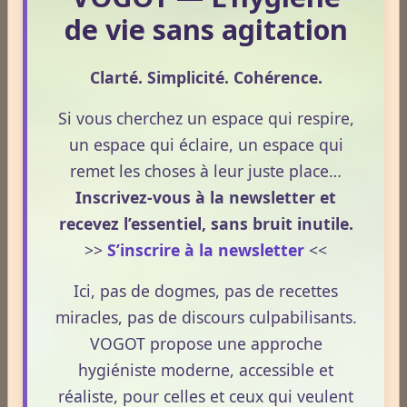
La nuit n’est pas seulement un moment de repos.
de vie sans agitation
C’est une phase où le terrain se réorganise, se
décante et prépare la vitalité du lendemain.
Clarté. Simplicité. Cohérence.
Pourtant, peu de personnes savent réellement ce qui
se joue dans cette période silencieuse.
Si vous cherchez un espace qui respire,
un espace qui éclaire, un espace qui
Lire la suite
remet les choses à leur juste place…
Inscrivez-vous à la newsletter et
recevez l’essentiel, sans bruit inutile.
1
2
3
4
5
>>
S’inscrire à la newsletter
<<
Dernières newsletters
Ici, pas de dogmes, pas de recettes
Newsletter #313 - juillet 2026
miracles, pas de discours culpabilisants.
VOGOT propose une approche
Newsletter #312 - juin 2026
hygiéniste moderne, accessible et
Newsletter #311 - mai 2026
réaliste, pour celles et ceux qui veulent