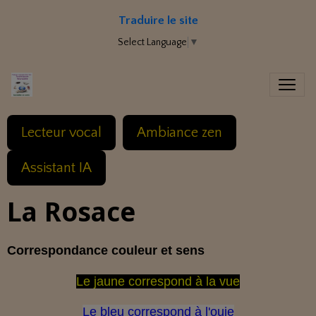
Traduire le site
Select Language
▼
Lecteur vocal
Ambiance zen
Assistant IA
La Rosace
Correspondance couleur et sens
L
e jaune correspond à la vue
Le bleu correspond à l'ouie