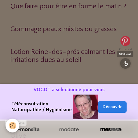
Que faire pour être en forme le matin ?
Gommage peaux mixtes ou grasses
Pinterest
Lotion Reine-des-prés calmant les
NB/Coul.
irritations dues au soleil
Huiles massages
VOGOT a sélectionné pour vous
Téléconsultation
Découvrir
Naturopathie / Hygiénisme
Coton
SPONSORS
Olive