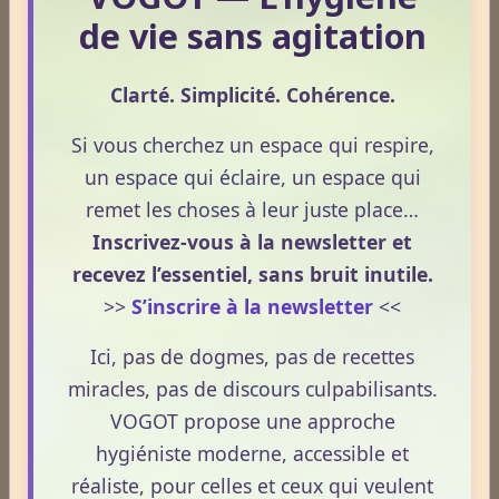
de vie sans agitation
1
2
3
4
5
Dernières newsletters
Clarté. Simplicité. Cohérence.
Newsletter #313 - juillet 2026
Si vous cherchez un espace qui respire,
un espace qui éclaire, un espace qui
Newsletter #312 - juin 2026
remet les choses à leur juste place…
Newsletter #311 - mai 2026
Inscrivez-vous à la newsletter et
recevez l’essentiel, sans bruit inutile.
Newsletter #310 - avril 2026
>>
S’inscrire à la newsletter
<<
Newsletter #309 - mars 2026
Ici, pas de dogmes, pas de recettes
miracles, pas de discours culpabilisants.
ESPACE PUBLICITAIRE
VOGOT propose une approche
hygiéniste moderne, accessible et
Format : 300 × 600 px
Emplacement disponible
réaliste, pour celles et ceux qui veulent