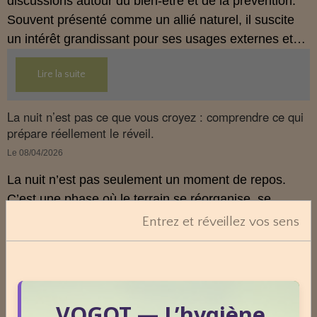
discussions autour du bien‑être et de la prévention.
Souvent présenté comme un allié naturel, il suscite
un intérêt grandissant pour ses usages externes et
son interaction avec le système endocannabinoïde.
Lire la suite
Cet article propose une mise au point claire, moderne
et conforme à la réglementation française de 2026.
La nuit n’est pas ce que vous croyez : comprendre ce qui
prépare réellement le réveil.
Le 08/04/2026
La nuit n’est pas seulement un moment de repos.
C’est une phase où le terrain se réorganise, se
décante et prépare la vitalité du lendemain.
Entrez et réveillez vos sens
Pourtant, peu de personnes savent réellement ce qui
se joue dans cette période silencieuse.
Lire la suite
VOGOT — L’hygiène