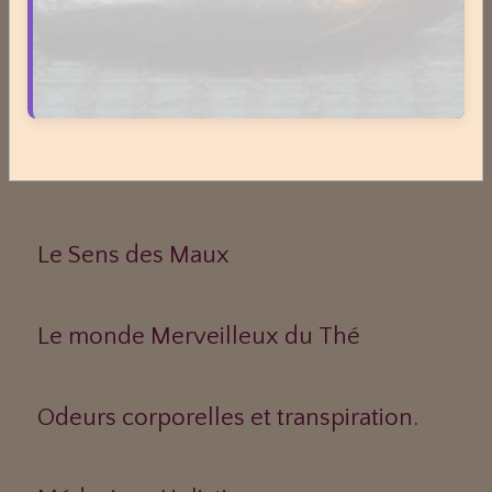
Dossiers
Le Frêne commun
Le Sens des Maux
Le monde Merveilleux du Thé
Odeurs corporelles et transpiration.