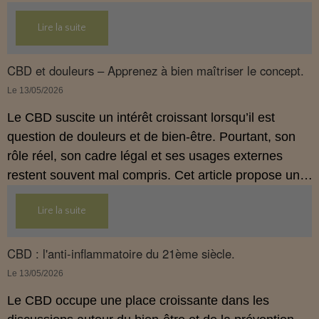
légal français impose des règles strictes : seuls les
Lire la suite
usages externes du CBD sont autorisés. Cet article
propose une mise au point claire et accessible pour
comprendre comment le CBD s’inscrit dans une
CBD et douleurs – Apprenez à bien maîtriser le concept.
démarche de prévention, sans ingestion et sans
Le 13/05/2026
allégations thérapeutiques.
Le CBD suscite un intérêt croissant lorsqu’il est
question de douleurs et de bien‑être. Pourtant, son
rôle réel, son cadre légal et ses usages externes
restent souvent mal compris. Cet article propose une
mise au point claire, moderne et conforme à la
Lire la suite
réglementation française de 2026, afin de mieux
comprendre comment le CBD s’intègre dans une
approche globale de prévention.
CBD : l'anti-inflammatoire du 21ème siècle.
Le 13/05/2026
Le CBD occupe une place croissante dans les