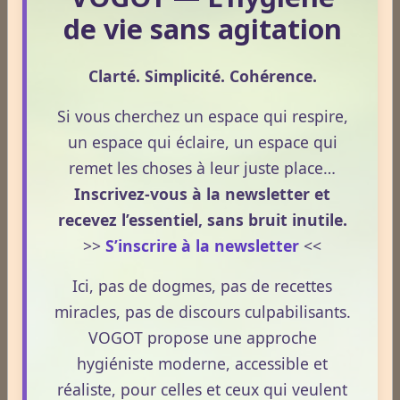
de vie sans agitation
par lequel le corps retrouve un fonctionnement plus
fluide, plus cohérent et plus équilibré grâce à une
Clarté. Simplicité. Cohérence.
hygiène de vie adaptée.
Lire la suite
Si vous cherchez un espace qui respire,
un espace qui éclaire, un espace qui
Huile de CBD et médicaments : quels effets sur votre
remet les choses à leur juste place…
métabolisme ?
Inscrivez-vous à la newsletter et
Le 13/05/2026
recevez l’essentiel, sans bruit inutile.
Le CBD suscite un intérêt croissant, notamment
>>
S’inscrire à la newsletter
<<
lorsqu’il est question de métabolisme et de prise de
médicaments. Pourtant, la compréhension de ces
Ici, pas de dogmes, pas de recettes
interactions reste souvent floue. En 2026, le cadre
miracles, pas de discours culpabilisants.
légal français impose des règles strictes : seuls les
VOGOT propose une approche
Lire la suite
usages externes du CBD sont autorisés. Cet article
hygiéniste moderne, accessible et
propose une mise au point claire et accessible pour
réaliste, pour celles et ceux qui veulent
comprendre comment le CBD s’inscrit dans une
CBD et douleurs – Apprenez à bien maîtriser le concept.