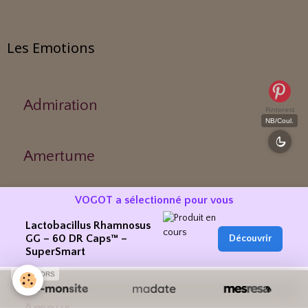
Les Emotions
Admiration
Pinterest
NB/Coul.
Amertume
VOGOT a sélectionné pour vous
Agitation
Lactobacillus Rhamnosus
GG – 60 DR Caps™ –
Découvrir
SuperSmart
Ambivalence
SPONSORS