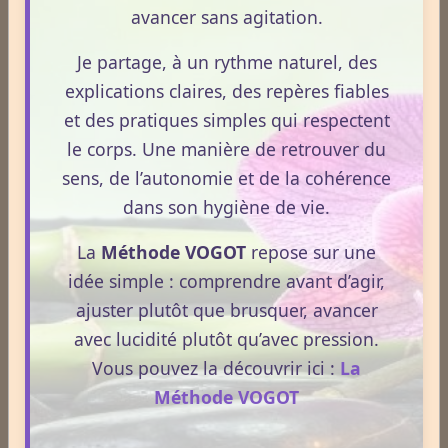
avancer sans agitation.
démarche de prévention, sans ingestion et sans
Le 13/05/2026
allégations thérapeutiques.
Je partage, à un rythme naturel, des
Le CBD suscite un intérêt croissant lorsqu’il est
explications claires, des repères fiables
question de douleurs et de bien‑être. Pourtant, son
et des pratiques simples qui respectent
rôle réel, son cadre légal et ses usages externes
restent souvent mal compris. Cet article propose une
le corps. Une manière de retrouver du
mise au point claire, moderne et conforme à la
sens, de l’autonomie et de la cohérence
Lire la suite
réglementation française de 2026, afin de mieux
dans son hygiène de vie.
comprendre comment le CBD s’intègre dans une
La
Méthode VOGOT
repose sur une
approche globale de prévention.
CBD : l'anti-inflammatoire du 21ème siècle.
idée simple : comprendre avant d’agir,
Le 13/05/2026
ajuster plutôt que brusquer, avancer
Le CBD occupe une place croissante dans les
avec lucidité plutôt qu’avec pression.
discussions autour du bien‑être et de la prévention.
Vous pouvez la découvrir ici :
La
Souvent présenté comme un allié naturel, il suscite
Méthode VOGOT
un intérêt grandissant pour ses usages externes et
son interaction avec le système endocannabinoïde.