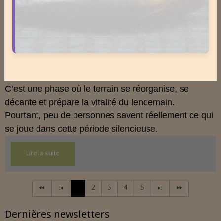
Lire la suite
Cet article propose une mise au point claire, moderne
et conforme à la réglementation française de 2026.
La nuit n’est pas ce que vous croyez : comprendre ce qui
prépare réellement le réveil.
Le 08/04/2026
La nuit n’est pas seulement un moment de repos.
C’est une phase où le terrain se réorganise, se
décante et prépare la vitalité du lendemain.
Pourtant, peu de personnes savent réellement ce qui
se joue dans cette période silencieuse.
Lire la suite
1
2
3
4
5
Dernières newsletters