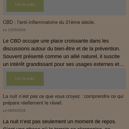
Lire la suite
réglementation française de 2026, afin de mieux
comprendre comment le CBD s’intègre dans une
approche globale de prévention.
CBD : l'anti-inflammatoire du 21ème siècle.
Le 13/05/2026
Le CBD occupe une place croissante dans les
discussions autour du bien‑être et de la prévention.
Souvent présenté comme un allié naturel, il suscite
un intérêt grandissant pour ses usages externes et
son interaction avec le système endocannabinoïde.
Lire la suite
Cet article propose une mise au point claire, moderne
et conforme à la réglementation française de 2026.
La nuit n’est pas ce que vous croyez : comprendre ce qui
prépare réellement le réveil.
Le 08/04/2026
La nuit n’est pas seulement un moment de repos.