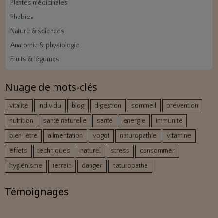
Plantes médicinales
Phobies
Nature & sciences
Anatomie & physiologie
Fruits & légumes
Nuage de mots-clés
vitalité
individu
blog
digestion
sommeil
prévention
nutrition
santé naturelle
santé
energie
immunité
bien-être
alimentation
vogot
naturopathie
vitamine
effets
techniques
naturel
stress
consommer
hygiénisme
terrain
danger
naturopathe
Témoignages