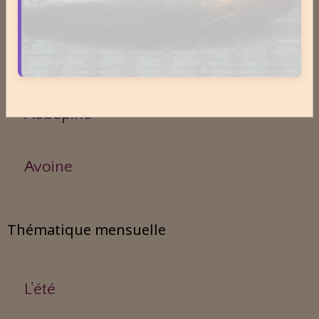
Ananas
Arnica
Aubépine
Avoine
Thématique mensuelle
L'été