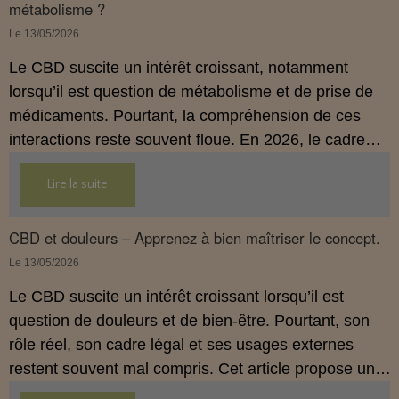
métabolisme ?
Le 13/05/2026
Le CBD suscite un intérêt croissant, notamment
lorsqu’il est question de métabolisme et de prise de
médicaments. Pourtant, la compréhension de ces
interactions reste souvent floue. En 2026, le cadre
légal français impose des règles strictes : seuls les
Lire la suite
usages externes du CBD sont autorisés. Cet article
propose une mise au point claire et accessible pour
comprendre comment le CBD s’inscrit dans une
CBD et douleurs – Apprenez à bien maîtriser le concept.
démarche de prévention, sans ingestion et sans
Le 13/05/2026
allégations thérapeutiques.
Le CBD suscite un intérêt croissant lorsqu’il est
question de douleurs et de bien‑être. Pourtant, son
rôle réel, son cadre légal et ses usages externes
restent souvent mal compris. Cet article propose une
mise au point claire, moderne et conforme à la