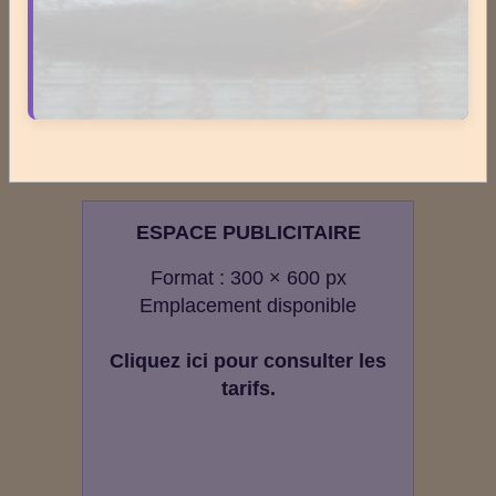
Newsletter #312 - juin 2026
Newsletter #311 - mai 2026
Newsletter #310 - avril 2026
Newsletter #309 - mars 2026
ESPACE PUBLICITAIRE
Format : 300 × 600 px
Emplacement disponible
Cliquez ici pour consulter les
tarifs.