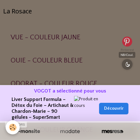
La Rosace
VUE - COULEUR JAUNE
Pinterest
NB/Coul.
OUIE - COULEUR BLEUE
ODORAT - COULEUR ROUGE
VOGOT a sélectionné pour vous
Liver Support Formula –
Détox du Foie – Artichaut &
TOUCHER - COULEUR VERTE
Découvrir
Chardon-Marie – 90
gélules – SuperSmart
SPONSORS
GOUT - COULEUR ORANGE