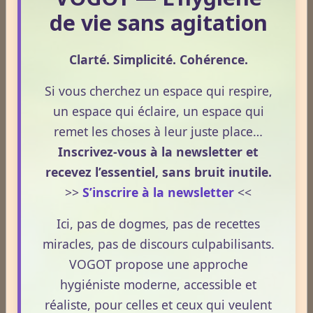
Le CBD suscite un intérêt croissant lorsqu’il est
de vie sans agitation
question de douleurs et de bien‑être. Pourtant, son
rôle réel, son cadre légal et ses usages externes
Clarté. Simplicité. Cohérence.
restent souvent mal compris. Cet article propose une
mise au point claire, moderne et conforme à la
Si vous cherchez un espace qui respire,
Lire la suite
réglementation française de 2026, afin de mieux
un espace qui éclaire, un espace qui
comprendre comment le CBD s’intègre dans une
remet les choses à leur juste place…
approche globale de prévention.
CBD : l'anti-inflammatoire du 21ème siècle.
Inscrivez-vous à la newsletter et
Le 13/05/2026
recevez l’essentiel, sans bruit inutile.
Le CBD occupe une place croissante dans les
>>
S’inscrire à la newsletter
<<
discussions autour du bien‑être et de la prévention.
Ici, pas de dogmes, pas de recettes
Souvent présenté comme un allié naturel, il suscite
miracles, pas de discours culpabilisants.
un intérêt grandissant pour ses usages externes et
son interaction avec le système endocannabinoïde.
VOGOT propose une approche
Lire la suite
Cet article propose une mise au point claire, moderne
hygiéniste moderne, accessible et
et conforme à la réglementation française de 2026.
réaliste, pour celles et ceux qui veulent