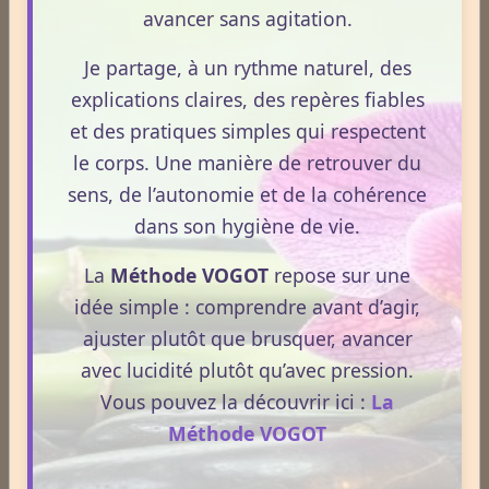
La nuit n’est pas ce que vous croyez : comprendre ce qui
avancer sans agitation.
prépare réellement le réveil.
Je partage, à un rythme naturel, des
Le 08/04/2026
explications claires, des repères fiables
La nuit n’est pas seulement un moment de repos.
et des pratiques simples qui respectent
C’est une phase où le terrain se réorganise, se
le corps. Une manière de retrouver du
décante et prépare la vitalité du lendemain.
sens, de l’autonomie et de la cohérence
Pourtant, peu de personnes savent réellement ce qui
dans son hygiène de vie.
se joue dans cette période silencieuse.
La
Méthode VOGOT
repose sur une
Lire la suite
idée simple : comprendre avant d’agir,
ajuster plutôt que brusquer, avancer
1
2
3
4
5
avec lucidité plutôt qu’avec pression.
Vous pouvez la découvrir ici :
La
Dernières newsletters
Méthode VOGOT
Newsletter #313 - juillet 2026