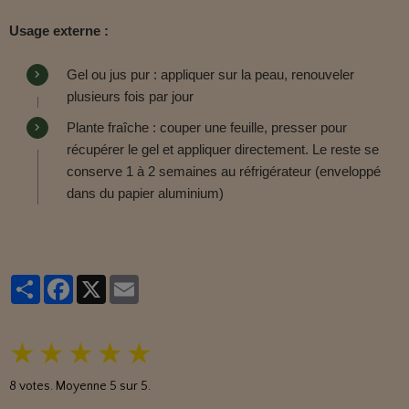
Usage externe :
Gel ou jus pur : appliquer sur la peau, renouveler
plusieurs fois par jour
Plante fraîche : couper une feuille, presser pour
récupérer le gel et appliquer directement. Le reste se
conserve 1 à 2 semaines au réfrigérateur (enveloppé
dans du papier aluminium)
Partager
Facebook
X
Email
★
★
★
★
★
8
votes. Moyenne
5
sur 5.