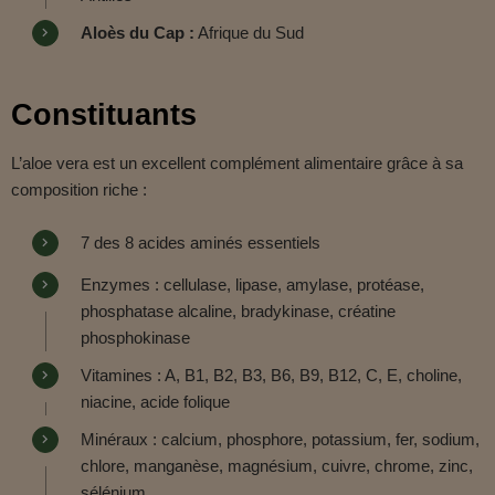
Aloès du Cap :
Afrique du Sud
Constituants
L’aloe vera est un excellent complément alimentaire grâce à sa
composition riche :
7 des 8 acides aminés essentiels
Enzymes : cellulase, lipase, amylase, protéase,
phosphatase alcaline, bradykinase, créatine
phosphokinase
Vitamines : A, B1, B2, B3, B6, B9, B12, C, E, choline,
niacine, acide folique
Minéraux : calcium, phosphore, potassium, fer, sodium,
chlore, manganèse, magnésium, cuivre, chrome, zinc,
sélénium