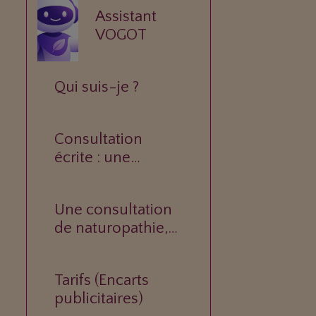
Assistant
VOGOT
Qui suis-je ?
Consultation
écrite : une
réponse
personnalisée à
Une consultation
votre question.
de naturopathie,
c’est quoi ?
Tarifs (Encarts
e
publicitaires)