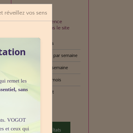
n
et réveillez vos sens
À quelle fréquence
consultez-vous le site
VOGOT ?
Tous les jours
tation
Plusieurs fois par semaine
Une fois par semaine
Une fois par mois
qui remet les
e
sentiel, sans
Plus rarement
e
e
Voter
sants. VOGOT
es et ceux qui
Voir les résultats