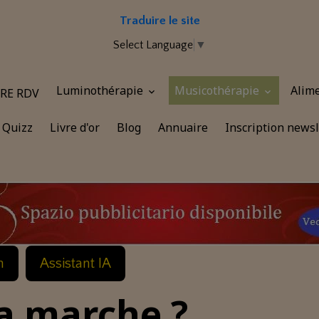
Traduire le site
Select Language
▼
Luminothérapie
Musicothérapie
Alim
RE RDV
Quizz
Livre d'or
Blog
Annuaire
Inscription newsl
n
Assistant IA
 marche ?