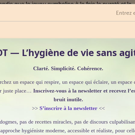
ndis que le joyau symbolise à la fois la pureté et la
lokiteshvara rapproche la sagesse de la compassio
Entrez 
sprit quand on le récite.
antras intellectuellement est un peu comme
 — L’hygiène de vie sans agi
ut le faire mais à la fin tout le sel de la plaisanterie
les mantras ont une « signification spirituelle »
Clarté. Simplicité. Cohérence.
squ’on psalmodie le mantra d’Avalokiteshvara, par
xion avec la compassion d’Avalokiteshvara même
rchez un espace qui respire, un espace qui éclaire, un espace 
 mantra (à supposer qu’ils en aient) ni rien connaîtr
ur juste place…
Inscrivez-vous à la newsletter et recevez l’es
soutiennent qu’à force de psalmodier le mantra et d
bruit inutile.
 y est attaché, on crée des associations avec le
>>
S’inscrire à la newsletter
<<
ue l’on peut bénéficier d’un mantra sans rien savoir d
e dogmes, pas de recettes miracles, pas de discours culpabili
approche hygiéniste moderne, accessible et réaliste, pour cell