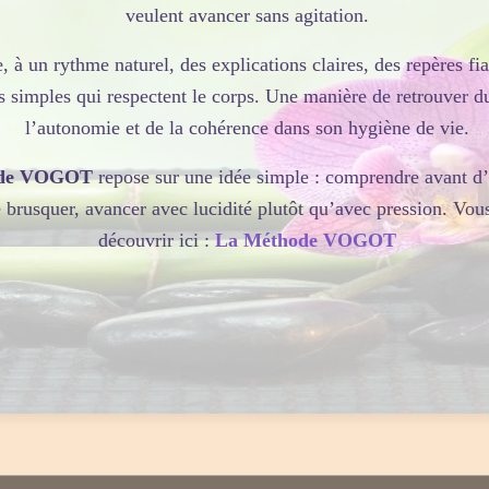
 un mantra peut, comme tous les autres objets de
veulent avancer sans agitation.
mental. Quand on récite un mantra à voix haute ou
, à un rythme naturel, des explications claires, des repères fia
l diminue. Même s’il reste un flot de pensées
s simples qui respectent le corps. Une manière de retrouver d
crée un sentiment de continuité qui ne fera que
l’autonomie et de la cohérence dans son hygiène de vie.
 mantra » est considéré comme signifiant « ce qui
de VOGOT
repose sur une idée simple : comprendre avant d’a
e brusquer, avancer avec lucidité plutôt qu’avec pression. Vou
découvrir ici :
La Méthode VOGOT