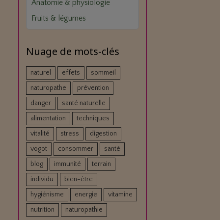
Anatomie & physiologie
Fruits & légumes
Nuage de mots-clés
naturel
effets
sommeil
naturopathe
prévention
danger
santé naturelle
alimentation
techniques
vitalité
stress
digestion
vogot
consommer
santé
blog
immunité
terrain
individu
bien-être
hygiénisme
energie
vitamine
nutrition
naturopathie