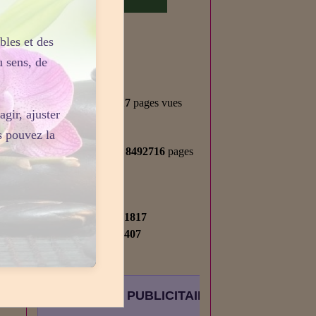
bles et des
Statistiques
u sens, de
Aujourd'hui
1157
visiteurs -
2217
pages vues
gir, ajuster
Total
s pouvez la
2715585
visiteurs -
8492716
pages
vues
Contenu
Nombre de pages :
1817
Nombre d'articles :
407
ESPACE PUBLICITAIRE