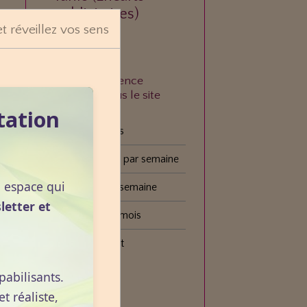
publicitaires)
et réveillez vos sens
À quelle fréquence
consultez-vous le site
VOGOT ?
tation
Tous les jours
Plusieurs fois par semaine
n espace qui
Une fois par semaine
letter et
Une fois par mois
Plus rarement
pabilisants.
Voter
 réaliste,