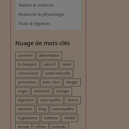
Nature & sciences
Anatomie & physiologie
Fruits & légumes
Nuage de mots-clés
sommeil
alimentation
techniques
naturel
santé
consommer
santé naturelle
prévention
bien-être
danger
vogot
immunité
energie
digestion
naturopathe
stress
vitamine
blog
naturopathie
hygiénisme
nutrition
vitalité
terrain
effets
individu