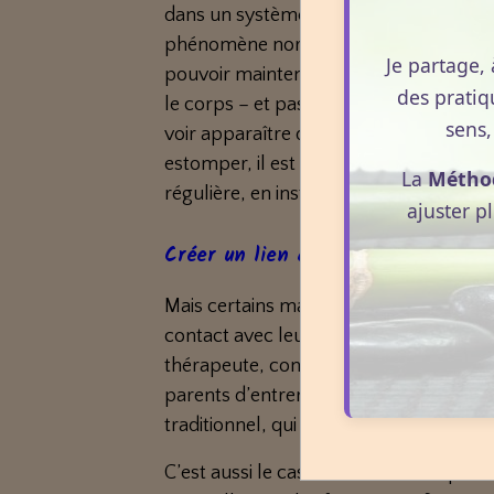
dans un système de lipogenèse : il va g
phénomène normal, lié à l’instinct de
Je partage, 
pouvoir maintenir le bébé en vie, même
des pratiq
le corps – et pas seulement celle du ve
sens,
voir apparaître des vergetures. Mais ce n’
estomper, il est possible de les préve
La
Métho
régulière, en institut, en cabinet de thé
ajuster p
Créer un lien avec le bébé
Mais certains massages vont plus loin 
contact avec leur bébé in utero. L’hap
thérapeute, considérée aujourd’hui co
parents d’entrer en relation avec le bé
traditionnel, qui peut créer une vérita
C’est aussi le cas de la fasciathérapie