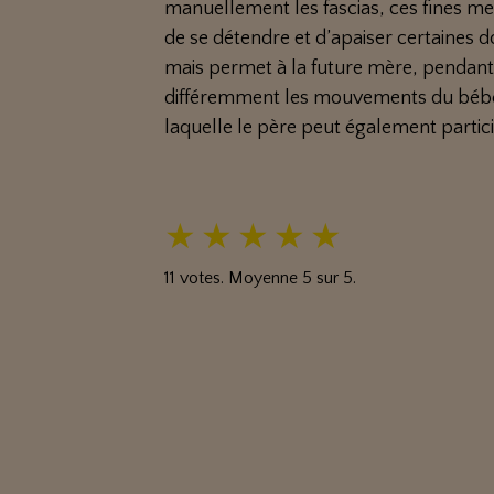
manuellement les fascias, ces fines m
de se détendre et d’apaiser certaines
mais permet à la future mère, pendant 
différemment les mouvements du bébé.
laquelle le père peut également partici
★
★
★
★
★
11
votes. Moyenne
5
sur 5.