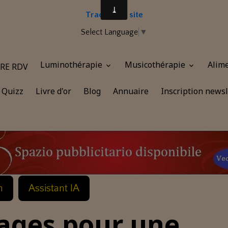
Traduire le site
Select Language
▼
Luminothérapie
Musicothérapie
Alim
RE RDV
Quizz
Livre d'or
Blog
Annuaire
Inscription newsl
n
Assistant IA
ages pour une