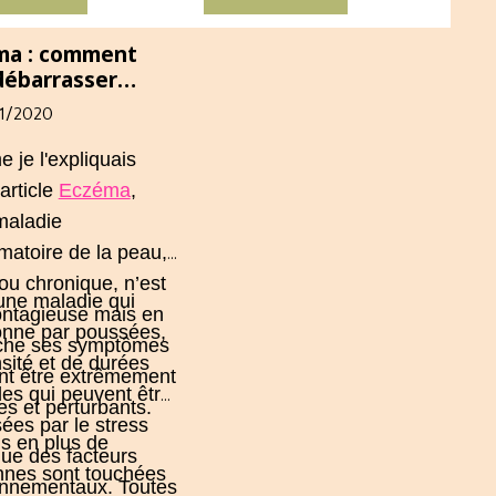
uilibres hormonaux.
d’accompagner ce
déséquilibre.
ma : comment
débarrasser
ellement et
11/2020
itivement
je l'expliquais
'article
Eczéma
,
maladie
matoire de la peau,
ou chronique, n’est
une maladie qui
ontagieuse mais en
onne par poussées,
che ses symptômes
nsité et de durées
nt être extrêmement
les qui peuvent être
es et perturbants.
sées par le
stress
s en plus de
que des facteurs
nnes sont touchées
onnementaux. Toutes