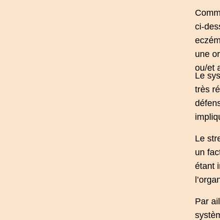
Comme
ci-des
eczém
une
or
ou/et
Le sy
très ré
défens
impliq
Le
st
un fac
étant 
l’orga
Par ai
systèm