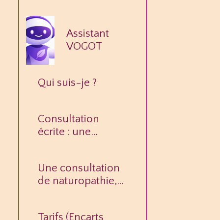
Assistant
VOGOT
Qui suis-je ?
Consultation
écrite : une
réponse
personnalisée à
Une consultation
votre question.
de naturopathie,
c’est quoi ?
Tarifs (Encarts