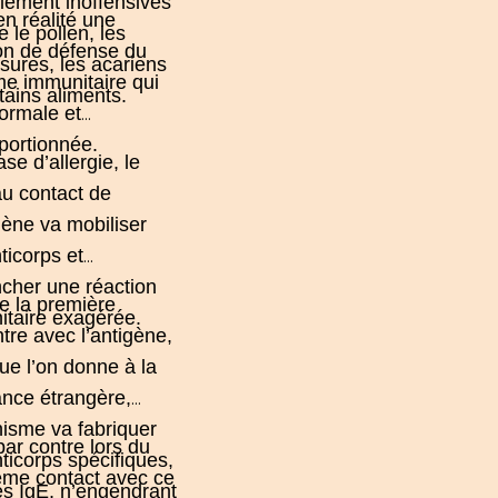
ement inoffensives
en réalité une
le pollen, les
on de défense du
sures, les acariens
me immunitaire
qui
tains aliments.
ormale et
portionnée.
se d’allergie, le
au contact de
rgène va mobiliser
ticorps et
cher une réaction
e la première
taire exagérée.
tre avec l’antigène,
e l’on donne à la
nce étrangère,
nisme va fabriquer
par contre lors du
ticorps spécifiques,
ème contact avec ce
s IgE, n’engendrant