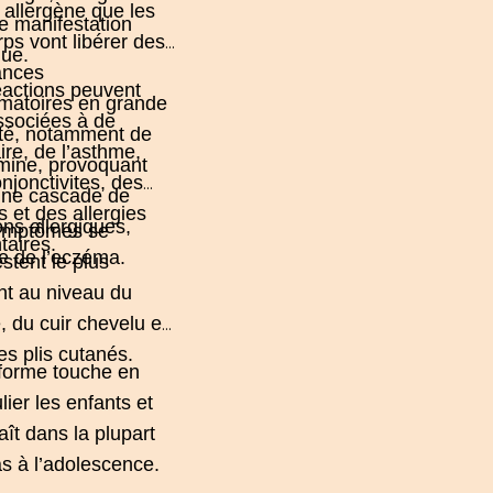
allergène que les
 manifestation
rps vont libérer des
que.
ances
actions peuvent
matoires en grande
ssociées à de
ité, notamment de
ire
, de l’
asthme
,
amine, provoquant
njonctivites
, des
une cascade de
s
et des allergies
ons allergiques,
ymptômes se
taires.
 de l’eczéma.
stent le plus
t au niveau du
, du cuir chevelu et
es plis cutanés.
forme touche en
lier les enfants et
aît dans la plupart
s à l’adolescence.