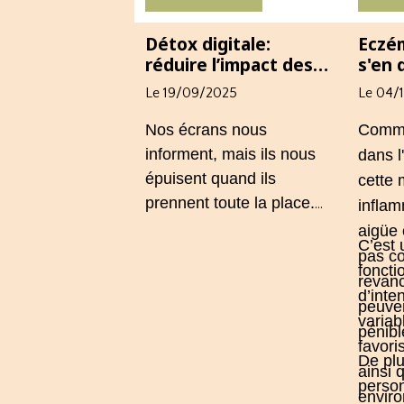
aux tensions
déséq
quotidiennes.
Détox digitale:
Eczé
Comprendre ce lien
réduire l’impact des
s'en 
permet d’agir
écrans et retrouver
natur
Le 19/09/2025
Le 04/
un esprit clair
défin
concrètement, pour
apaiser le corps et
Nos écrans nous
Comme 
soutenir le système
informent, mais ils nous
dans l
nerveux.
épuisent quand ils
cette
prennent toute la place.
inflam
Une détox digitale bien
aigüe 
C’est 
conçue aide à mieux
pas c
foncti
dormir, se concentrer et
revan
d’inte
apaiser le stress sans
peuve
variab
renoncer au numérique.
pénibl
favori
De plu
ainsi 
perso
envir