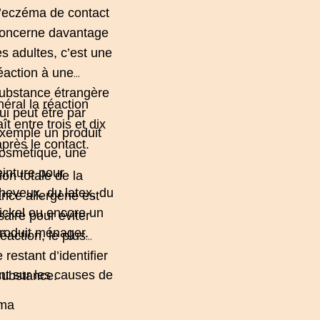
’eczéma de contact
oncerne davantage
es adultes, c’est une
éaction à une
ubstance étrangère
éral la réaction
ui peut être par
ît entre trois et dix
xemple un produit
après le contact.
osmétique, une
einture pour
ion totale de la
heveux, du latex, du
nce allergène est
ickel ou encore un
aire pour éviter
roduit ménager.
réaction, le plus
le restant d’identifier
nt sur les causes de
substance.
éma