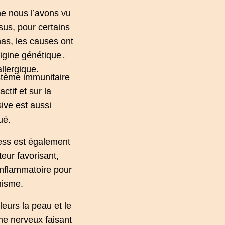
 nous l’avons vu
sus, pour certains
as, les causes ont
igine génétique
allergique
.
stème immunitaire
actif et sur la
ive est aussi
ué.
ress
est également
teur favorisant,
inflammatoire pour
nisme.
lleurs la peau et le
e nerveux faisant