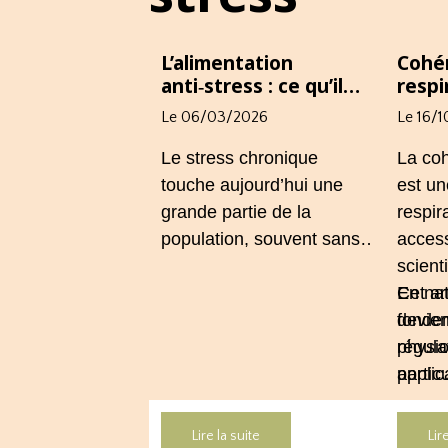
L’alimentation
Cohér
anti‑stress : ce qu’il
respi
faut manger (et
consc
Le 06/03/2026
Le 16/
éviter) pour apaiser le
régul
corps.
Le stress chronique
La co
touche aujourd’hui une
est un
grande partie de la
respir
population, souvent sans
access
que l’on en mesure
scient
réellement les
En nat
Cet ar
conséquences.
devien
fondem
L’alimentation joue
régula
physio
pourtant un rôle central,
partic
applic
dans la manière dont
cas de
dans 
notre organisme réagit
troubl
préven
Lire la suite
Lir