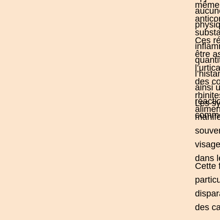
même 
aucune
antico
physi
subst
Ces ré
inflam
être a
quant
l’
urtica
l’hist
des
co
ainsi 
rhinite
réacti
Les s
alimen
comme
manife
souven
visage
dans l
Cette 
particu
dispar
des ca