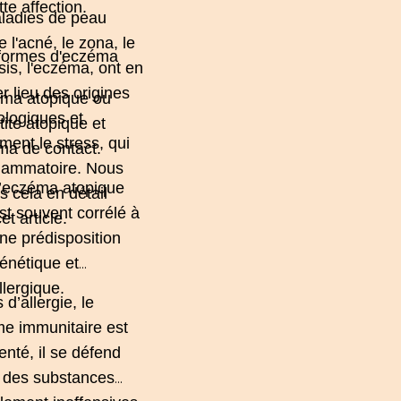
tte affection.
ladies de peau
 l'
acné
, le
zona
, le
formes d'eczéma
sis
, l'eczéma, ont en
r lieu des origines
ma atopique
ou
logiques et
ite atopique et
ent le stress, qui
ma de contact
.
flammatoire. Nous
’eczéma atopique
s cela en détail
st souvent corrélé à
et article.
ne prédisposition
énétique et
llergique.
 d’allergie, le
e immunitaire est
enté, il se défend
 des substances