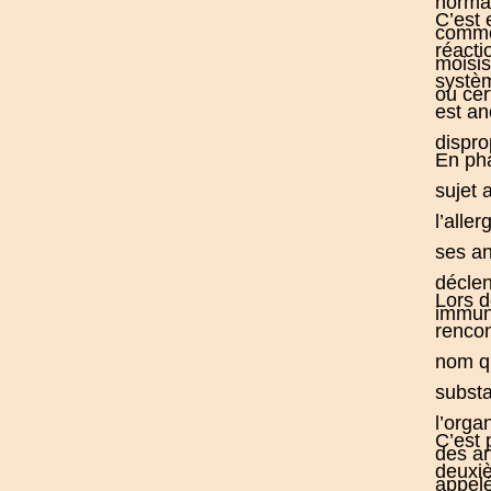
normal
C’est 
comme 
réacti
moisis
systè
ou cer
est an
dispro
En pha
sujet 
l’alle
ses an
déclen
Lors d
immuni
rencon
nom qu
substa
l’orga
C’est 
des an
deuxi
appelé