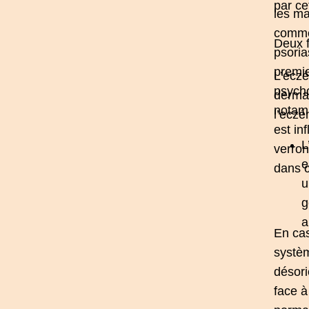
par ce
les ma
comme
Deux 
psoria
premie
L’
eczé
psycho
dermat
notamm
l’
eczé
est in
L
verron
e
dans c
u
g
a
En cas
systèm
désori
face à