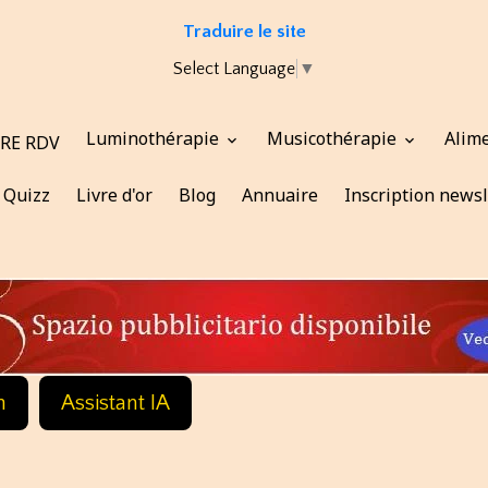
Traduire le site
Select Language
▼
Luminothérapie
Musicothérapie
Alim
RE RDV
Quizz
Livre d'or
Blog
Annuaire
Inscription newsl
n
Assistant IA