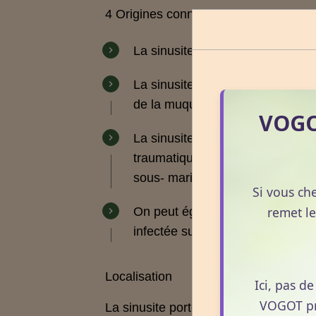
4 Origines connues
La sinusite peut être d'ordre in
La sinusite peut trouver son orig
de la muqueuse des voies respir
VOGOT
La sinusite peut être d'ordre
tra
traumatique
» et se retrouve plu
sous- marins.
Si vous ch
remet le
On peut également avoir à faire
infectée
suite à une
carie
ou à la
Localisation
Ici, pas d
VOGOT pro
La sinusite porte un nom différent en f