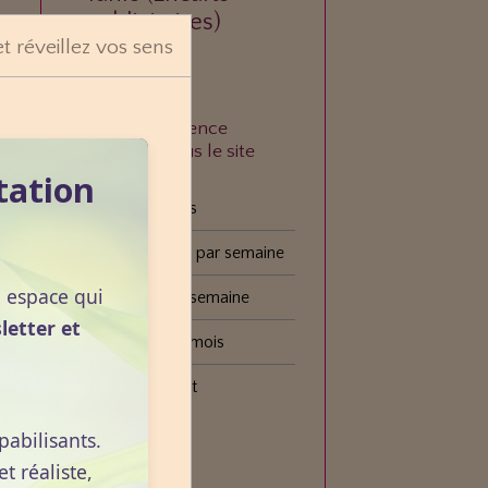
publicitaires)
et réveillez vos sens
À quelle fréquence
n
consultez-vous le site
VOGOT ?
tation
Tous les jours
Plusieurs fois par semaine
n espace qui
Une fois par semaine
letter et
Une fois par mois
Plus rarement
pabilisants.
Voter
 réaliste,