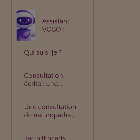
Assistant
VOGOT
Qui suis-je ?
Consultation
écrite : une
réponse
personnalisée à
Une consultation
votre question.
de naturopathie,
c’est quoi ?
Tarifs (Encarts