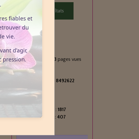
.
Voir les résultats
es fiables et
etrouver du
e vie.
Statistiques
ant d’agir,
Aujourd'hui
c pression.
1123
visiteurs -
2123
pages vues
Total
2715551
visiteurs -
8492622
pages vues
Contenu
Nombre de pages :
1817
Nombre d'articles :
407