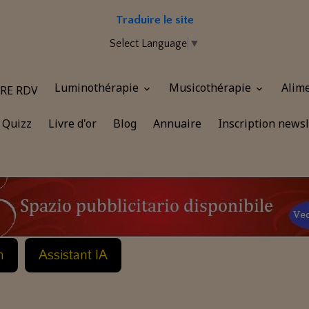
Traduire le site
Select Language
▼
Luminothérapie
Musicothérapie
Alim
RE RDV
Quizz
Livre d'or
Blog
Annuaire
Inscription newsl
n
Assistant IA