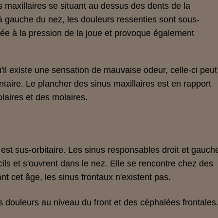
s maxillaires se situant au dessus des dents de la
 à gauche du nez, les
douleurs
ressenties sont
sous-
uée à la pression de la joue et provoque également
'il existe une sensation de
mauvaise odeur
, celle-ci peut
ntaire
. Le plancher des sinus maxillaires est en rapport
olaires et des molaires.
r est sus-orbitaire. Les sinus responsables droit et gauch
rcils et s'ouvrent dans le nez. Elle se rencontre chez des
t cet âge, les sinus frontaux n'existent pas.
es
douleurs
au niveau du
front
et des
céphalées
frontales