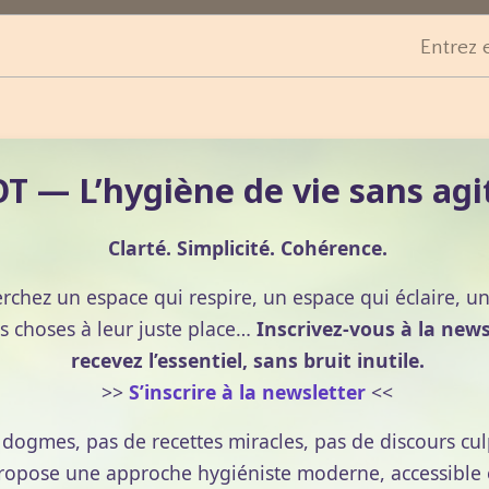
Entrez 
fectieuse, déclenchée à la suite d'un rhume.
ine dans les manifestations allergiques par sensibilisatio
atoires supérieures à un allergène.
 — L’hygiène de vie sans agi
umatique
. Cette dernière est appelée «
baro -
s particulièrement chez les aviateurs ou les plongeurs
Clarté. Simplicité. Cohérence.
erchez un espace qui respire, un espace qui éclaire, u
s choses à leur juste place…
Inscrivez-vous à la news
 à une sinusite
d'origine dentaire
, au droit d'une
dent
recevez l’essentiel, sans bruit inutile.
 suite d'une
extraction dentaire
.
>>
S’inscrire à la newsletter
<<
e dogmes, pas de recettes miracles, pas de discours cul
pose une approche hygiéniste moderne, accessible et
onction de la localisation de l'inflammation.