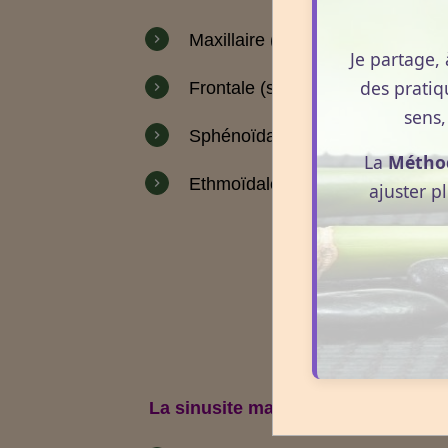
Maxillaire
(sinus maxillaire),
Je partage, 
des pratiq
Frontale
(sinus frontal),
sens,
Sphénoïdale
(sinus sphénoïdal)
La
Métho
Ethmoïdale
(sinus ethmoïdal)
ajuster p
La sinusite maxillaire