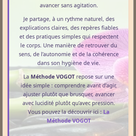
avancer sans agitation.
Le Frêne commun
Je partage, à un rythme naturel, des
explications claires, des repères fiables
et des pratiques simples qui respectent
Le Sens des Maux
le corps. Une manière de retrouver du
sens, de l’autonomie et de la cohérence
Le monde Merveilleux du Thé
dans son hygiène de vie.
La
Méthode VOGOT
repose sur une
Odeurs corporelles et transpiration.
idée simple : comprendre avant d’agir,
ajuster plutôt que brusquer, avancer
avec lucidité plutôt qu’avec pression.
Médecines Holistiques
Vous pouvez la découvrir ici :
La
Méthode VOGOT
Plantes / affections