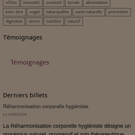
effets
immunité
sommeil
terrain
alimentation
bien-être
vogot
naturopathie
santé naturelle
prévention
digestion
stress
nutrition
naturel
Témoignages
Témoignages
Derniers billets
Réharmonisation corporelle hygiéniste.
Le 24/05/2026
La Réharmonisation corporelle hygiéniste désigne un
processus naturel, progressif et non thérapeutique