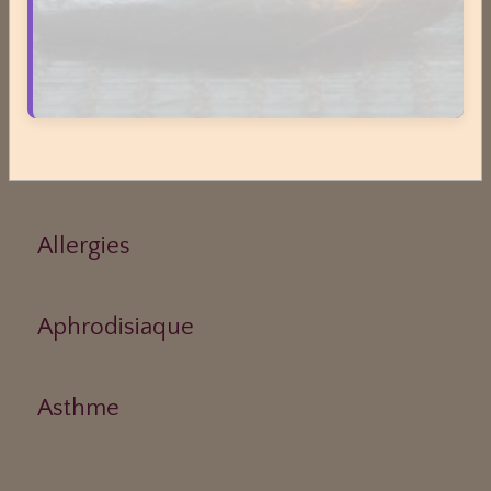
Acouphènes
Addiction
Allergies
Aphrodisiaque
Asthme