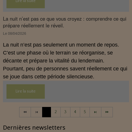
Lire la suite
Cet article propose une mise au point claire, moderne
et conforme à la réglementation française de 2026.
La nuit n’est pas ce que vous croyez : comprendre ce qui
prépare réellement le réveil.
Le 08/04/2026
La nuit n’est pas seulement un moment de repos.
C’est une phase où le terrain se réorganise, se
décante et prépare la vitalité du lendemain.
Pourtant, peu de personnes savent réellement ce qui
se joue dans cette période silencieuse.
Lire la suite
1
2
3
4
5
Dernières newsletters