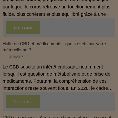
par lequel le corps retrouve un fonctionnement plus
fluide, plus cohérent et plus équilibré grâce à une
hygiène de vie adaptée.
Lire la suite
Huile de CBD et médicaments : quels effets sur votre
métabolisme ?
Le 13/05/2026
Le CBD suscite un intérêt croissant, notamment
lorsqu’il est question de métabolisme et de prise de
médicaments. Pourtant, la compréhension de ces
interactions reste souvent floue. En 2026, le cadre
légal français impose des règles strictes : seuls les
Lire la suite
usages externes du CBD sont autorisés. Cet article
propose une mise au point claire et accessible pour
comprendre comment le CBD s’inscrit dans une
CBD et douleurs – Apprenez à bien maîtriser le concept.