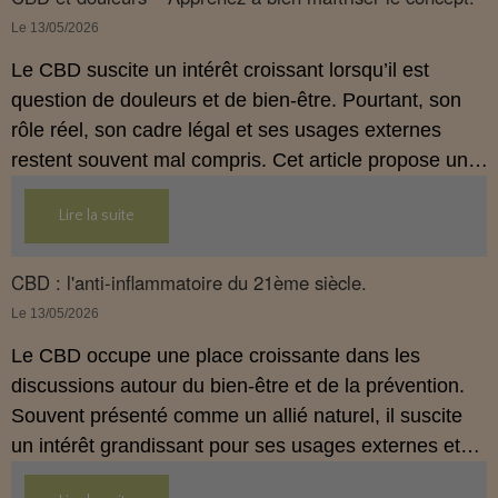
démarche de prévention, sans ingestion et sans
Le 13/05/2026
allégations thérapeutiques.
Le CBD suscite un intérêt croissant lorsqu’il est
question de douleurs et de bien‑être. Pourtant, son
rôle réel, son cadre légal et ses usages externes
restent souvent mal compris. Cet article propose une
mise au point claire, moderne et conforme à la
Lire la suite
réglementation française de 2026, afin de mieux
comprendre comment le CBD s’intègre dans une
approche globale de prévention.
CBD : l'anti-inflammatoire du 21ème siècle.
Le 13/05/2026
Le CBD occupe une place croissante dans les
discussions autour du bien‑être et de la prévention.
Souvent présenté comme un allié naturel, il suscite
un intérêt grandissant pour ses usages externes et
son interaction avec le système endocannabinoïde.