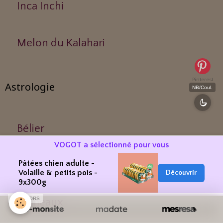
Inca Inchi
Melon du Kalahari
Pinterest
Astrologie
NB/Coul.
Bélier
VOGOT a sélectionné pour vous
Pâtées chien adulte -
Taureau
Volaille & petits pois -
Découvrir
9x300g
SPONSORS
Gémeaux