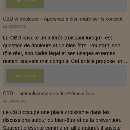
Lire la suite
usages externes du CBD sont autorisés. Cet article
propose une mise au point claire et accessible pour
comprendre comment le CBD s’inscrit dans une
CBD et douleurs – Apprenez à bien maîtriser le concept.
démarche de prévention, sans ingestion et sans
Le 13/05/2026
allégations thérapeutiques.
Le CBD suscite un intérêt croissant lorsqu’il est
question de douleurs et de bien‑être. Pourtant, son
rôle réel, son cadre légal et ses usages externes
restent souvent mal compris. Cet article propose une
mise au point claire, moderne et conforme à la
Lire la suite
réglementation française de 2026, afin de mieux
comprendre comment le CBD s’intègre dans une
approche globale de prévention.
CBD : l'anti-inflammatoire du 21ème siècle.
Le 13/05/2026
Le CBD occupe une place croissante dans les
discussions autour du bien‑être et de la prévention.
Souvent présenté comme un allié naturel, il suscite