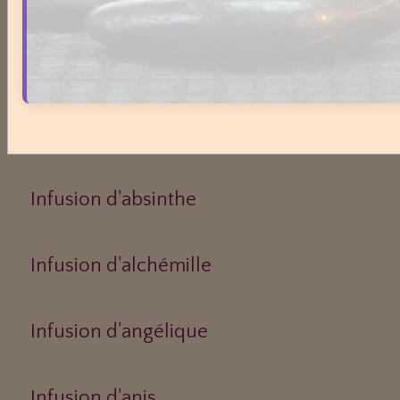
Juillet
Infusions - Thés
Infusion d'absinthe
Infusion d'alchémille
Infusion d'angélique
Infusion d'anis