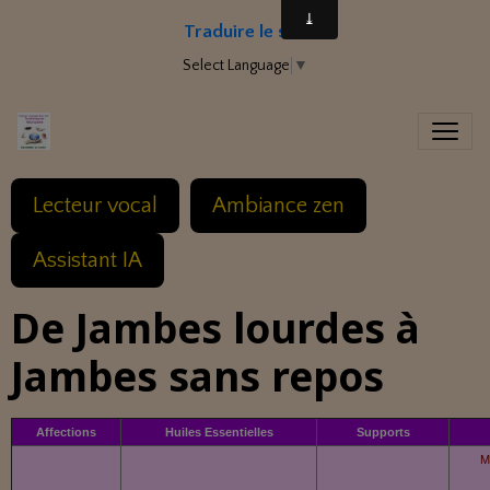
Traduire le site
Select Language
▼
Lecteur vocal
Ambiance zen
Assistant IA
De Jambes lourdes à
Jambes sans repos
Affections
Huiles Essentielles
Supports
M