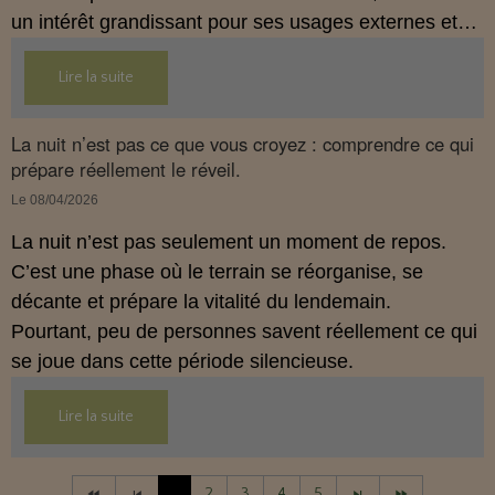
un intérêt grandissant pour ses usages externes et
son interaction avec le système endocannabinoïde.
Lire la suite
Cet article propose une mise au point claire, moderne
et conforme à la réglementation française de 2026.
La nuit n’est pas ce que vous croyez : comprendre ce qui
prépare réellement le réveil.
Le 08/04/2026
La nuit n’est pas seulement un moment de repos.
C’est une phase où le terrain se réorganise, se
décante et prépare la vitalité du lendemain.
Pourtant, peu de personnes savent réellement ce qui
se joue dans cette période silencieuse.
Lire la suite
1
2
3
4
5