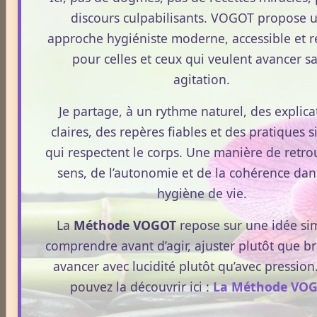
discours culpabilisants. VOGOT propose 
Avoine
approche hygiéniste moderne, accessible et ré
pour celles et ceux qui veulent avancer s
agitation.
Thématique mensuelle
Je partage, à un rythme naturel, des explica
claires, des repères fiables et des pratiques 
L'été
qui respectent le corps. Une manière de retro
sens, de l’autonomie et de la cohérence dan
hygiène de vie.
Les traditions de Pâques
La
Méthode VOGOT
repose sur une idée sim
comprendre avant d’agir, ajuster plutôt que br
Mai, mois du muguet
avancer avec lucidité plutôt qu’avec pression
pouvez la découvrir ici :
La Méthode VO
Août