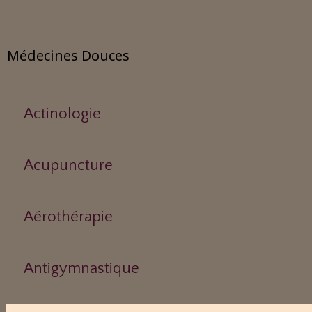
Médecines Douces
Actinologie
Acupuncture
Aérothérapie
Antigymnastique