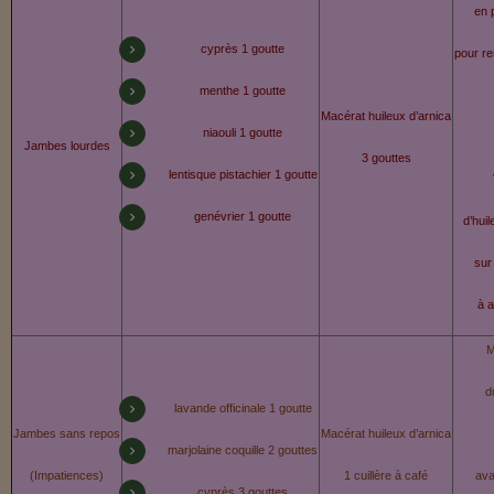
en 
cyprès 1 goutte
pour re
menthe 1 goutte
Macérat huileux d’arnica
niaouli 1 goutte
Jambes lourdes
3 gouttes
lentisque pistachier 1 goutte
genévrier 1 goutte
d’huil
sur
à a
M
d
lavande officinale 1 goutte
Jambes sans repos
Macérat huileux d’arnica
marjolaine coquille 2 gouttes
(Impatiences)
1 cuillère à café
ava
cyprès 3 gouttes