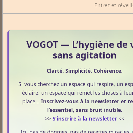
Apithérapie
Entrez et réveil
Phytothérapie
VOGOT — L’hygiène de 
sans agitation
Aloe vera
Clarté. Simplicité. Cohérence.
Ananas
Si vous cherchez un espace qui respire, un es
éclaire, un espace qui remet les choses à leur
Arnica
place…
Inscrivez-vous à la newsletter et r
l’essentiel, sans bruit inutile.
>>
S’inscrire à la newsletter
<<
Aubépine
Ici, pas de dogmes, pas de recettes miracles,