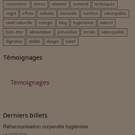
consommer
stress
vitamine
sommeil
techniques
vogot
effets
individu
immunité
nutrition
naturopathe
santé naturelle
energie
blog
hygiénisme
naturel
bien-être
alimentation
prévention
terrain
naturopathie
digestion
vitalité
danger
santé
Témoignages
Témoignages
Derniers billets
Réharmonisation corporelle hygiéniste.
Le 24/05/2026