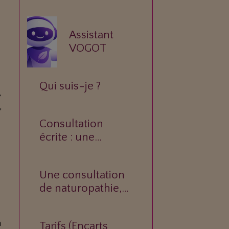
Assistant
VOGOT
t
Qui suis-je ?
,
,
Consultation
écrite : une
réponse
personnalisée à
Une consultation
votre question.
de naturopathie,
c’est quoi ?
a
Tarifs (Encarts