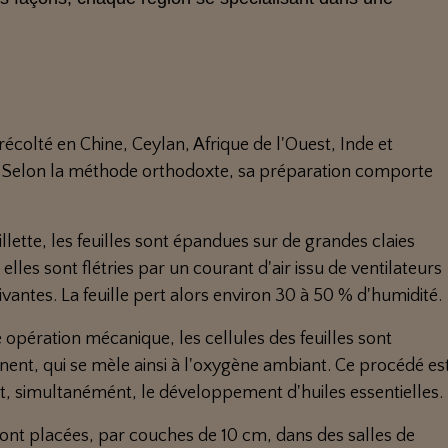
écolté en Chine, Ceylan, Afrique de l'Ouest, Inde et
t. Selon la méthode orthodoxte, sa préparation comporte
eillette, les feuilles sont épandues sur de grandes claies
, elles sont flétries par un courant d'air issu de ventilateurs
ivantes. La feuille pert alors environ 30 à 50 % d'humidité.
 opération mécanique, les cellules des feuilles sont
ennent, qui se mèle ainsi à l'oxygène ambiant. Ce procédé es
et, simultanémént, le développement d'huiles essentielles.
s sont placées, par couches de 10 cm, dans des salles de