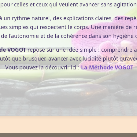
pour celles et ceux qui veulent avancer sans agitation
à un rythme naturel, des explications claires, des repèr
ri Lanka. Il s'agit de feuilles cueillies très jeunes, non
ues simples qui respectent le corps. Une manière de r
séchées, présentées généralement en vrac et en mélanges
 de l’autonomie et de la cohérence dans son hygiène d
de VOGOT
repose sur une idée simple : comprendre av
lutôt que brusquer, avancer avec lucidité plutôt qu’ave
Vous pouvez la découvrir ici :
La Méthode VOGOT
ières). La trituration des feuilles est moins poussée que
 un temps de fermentaion très court. Seule la partie
ssus de fermentation alors que son coeur, lui, demeure
onserve sa couleur. Quant au pouchong, c'est un thé
ng.