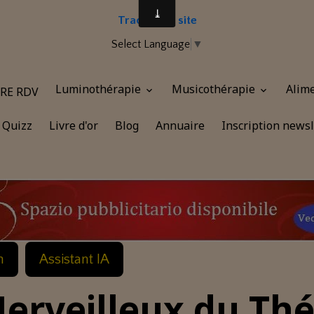
Traduire le site
Select Language
▼
Luminothérapie
Musicothérapie
Alim
RE RDV
Quizz
Livre d'or
Blog
Annuaire
Inscription newsl
n
Assistant IA
erveilleux du Th