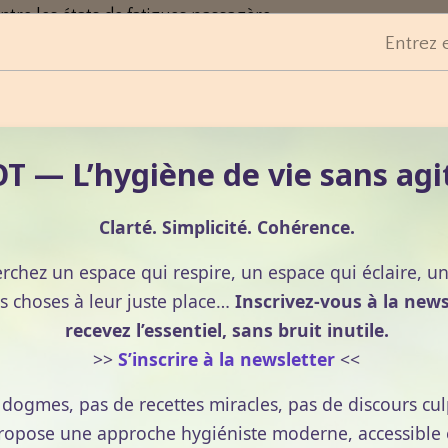
ntre les états de fatigues passagère.
Entrez 
ereurs, ses propriétés tonifiantes et relaxantes du Ginseng
a fatigue de la vie quotidienne.
 — L’hygiène de vie sans agi
e fabrication différencie le thé vert du thé noir. Le thé
Clarté. Simplicité. Cohérence.
ans car il est non fermenté. Le principe de production est
erchez un espace qui respire, un espace qui éclaire, u
ent le processus naturel de fermentation de la plante.
rte chaleur aussitôt le flétrissage terminé. Selon le type de
s choses à leur juste place…
Inscrivez-vous à la news
machine ou à la main. Les feuilles manuellement roulées,
recevez l’essentiel, sans bruit inutile.
plusieurs milliers d'années, sont souvent des oeuvres d'art
>>
S’inscrire à la newsletter
<<
naturelle du soleil (dessiccation) ou alors placées sur des
e dogmes, pas de recettes miracles, pas de discours cul
age permet de trier les feuilles selon leur taille ou grade.
pose une approche hygiéniste moderne, accessible et