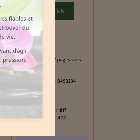
.
Voir les résultats
es fiables et
etrouver du
e vie.
Statistiques
ant d’agir,
Aujourd'hui
c pression.
202
visiteurs -
252
pages vues
Total
2715993
visiteurs -
8493234
pages vues
Contenu
Nombre de pages :
1817
Nombre d'articles :
407