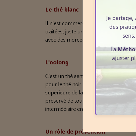
Le thé blanc
Je partage, 
Il n'est commercialisé qu'en chine et au S
des pratiq
traitées, juste un peu flétries, puis 
sens,
avec des morceaux de branches.
La
Métho
ajuster p
L'oolong
C'est un thé semi-fermenté (feuilles ent
pour le thé noir. Le secret réside dans
supérieure de la feuille subit le proce
préservé de toute transformation et c
intermédiaire entre le thé vert et l'oolo
Un rôle de prévention