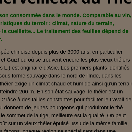
oisson consommée dans le monde. Comparable au vin,
ristiques du terroir : climat, nature du terrain,
la cueillette... Le traitement des feuilles dépend de
r.
opée chinoise depuis plus de 3000 ans, en particulier
et Guizhou où se trouvent encore les plus vieux théiers
 L.) est originaire d'Asie. Les premiers plants identifiés
 sous forme sauvage dans le nord de l'Inde, dans les
théier exige un climat chaud et humide ainsi qu'un terrai
atteindre 200 m. En son état sauvage, le théier est un
Grâce à des tailles constantes pour faciliter le travail de
qui donnera de jeunes bourgeons qui produiront le thé.
le sommet de la tige, meilleure est la qualité. On peut
goût sur un vieux théier épuisé. Issu de la même famille,
les façons, chaque région se spécialisant dans une