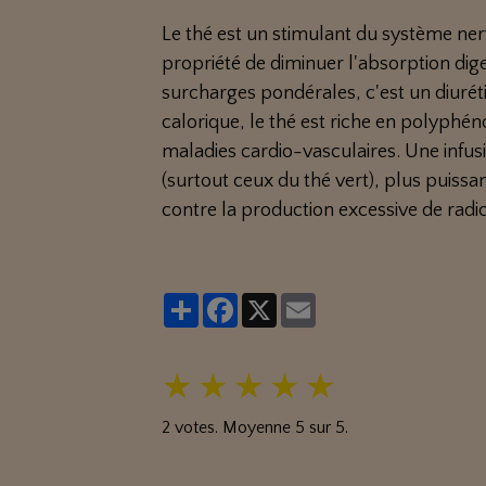
Le thé est un stimulant du système nerve
propriété de diminuer l'absorption diges
surcharges pondérales, c'est un diurét
calorique, le thé est riche en polyphén
maladies cardio-vasculaires. Une infus
(surtout ceux du thé vert), plus puissan
contre la production excessive de radic
Partager
Facebook
X
Email
★
★
★
★
★
2
votes. Moyenne
5
sur 5.