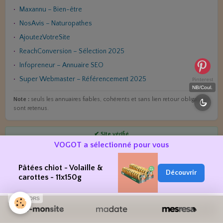
Maxannu – Bien-être
NosAvis – Naturopathes
AjoutezVotreSite
ReachConversion – Sélection 2025
Infopreneur – Annuaire SEO
Super Webmaster – Référencement 2025
Pinterest
NB/Coul.
Note :
seuls les annuaires fiables, cohérents et sans lien retour obligatoire
sont retenus.
✔ Site vérifié
VOGOT a sélectionné pour vous
Pâtées chiot - Volaille &
Découvrir
carottes - 11x150g
SPONSORS