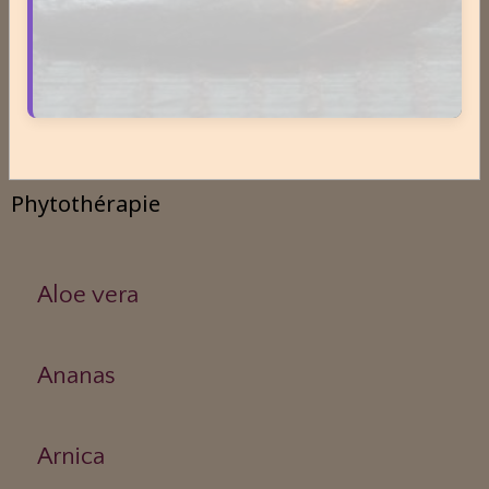
Antigymnastique
Apithérapie
Phytothérapie
Aloe vera
Ananas
Arnica