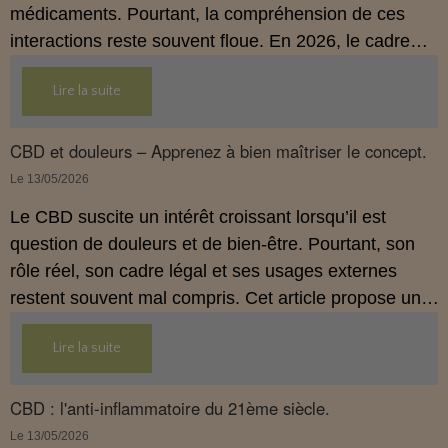
médicaments. Pourtant, la compréhension de ces
interactions reste souvent floue. En 2026, le cadre
légal français impose des règles strictes : seuls les
Lire la suite
usages externes du CBD sont autorisés. Cet article
propose une mise au point claire et accessible pour
comprendre comment le CBD s’inscrit dans une
CBD et douleurs – Apprenez à bien maîtriser le concept.
démarche de prévention, sans ingestion et sans
Le 13/05/2026
allégations thérapeutiques.
Le CBD suscite un intérêt croissant lorsqu’il est
question de douleurs et de bien‑être. Pourtant, son
rôle réel, son cadre légal et ses usages externes
restent souvent mal compris. Cet article propose une
mise au point claire, moderne et conforme à la
Lire la suite
réglementation française de 2026, afin de mieux
comprendre comment le CBD s’intègre dans une
approche globale de prévention.
CBD : l'anti-inflammatoire du 21ème siècle.
Le 13/05/2026