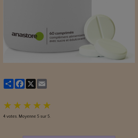
Partager
Facebook
X
Email
★
★
★
★
★
4
votes. Moyenne
5
sur 5.