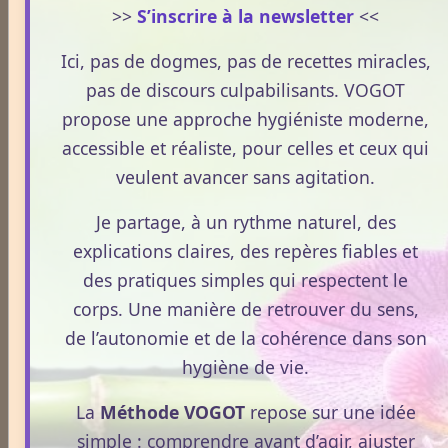
>>
S’inscrire à la newsletter
<<
Dossiers
Ici, pas de dogmes, pas de recettes miracles,
pas de discours culpabilisants. VOGOT
Le Frêne commun
propose une approche hygiéniste moderne,
accessible et réaliste, pour celles et ceux qui
veulent avancer sans agitation.
Le Sens des Maux
Je partage, à un rythme naturel, des
explications claires, des repères fiables et
Le monde Merveilleux du Thé
des pratiques simples qui respectent le
corps. Une manière de retrouver du sens,
Odeurs corporelles et transpiration.
de l’autonomie et de la cohérence dans son
hygiène de vie.
Médecines Holistiques
La
Méthode VOGOT
repose sur une idée
simple : comprendre avant d’agir, ajuster