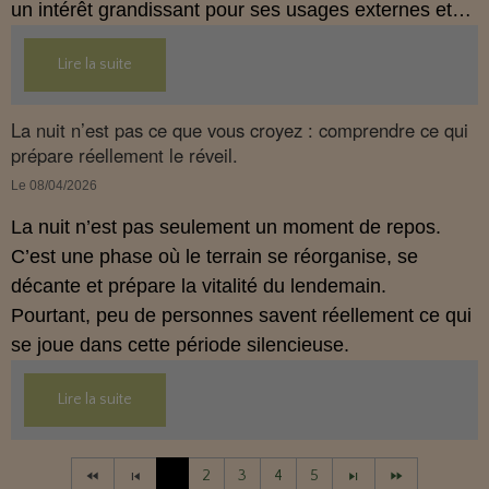
un intérêt grandissant pour ses usages externes et
son interaction avec le système endocannabinoïde.
Lire la suite
Cet article propose une mise au point claire, moderne
et conforme à la réglementation française de 2026.
La nuit n’est pas ce que vous croyez : comprendre ce qui
prépare réellement le réveil.
Le 08/04/2026
La nuit n’est pas seulement un moment de repos.
C’est une phase où le terrain se réorganise, se
décante et prépare la vitalité du lendemain.
Pourtant, peu de personnes savent réellement ce qui
se joue dans cette période silencieuse.
Lire la suite
1
2
3
4
5