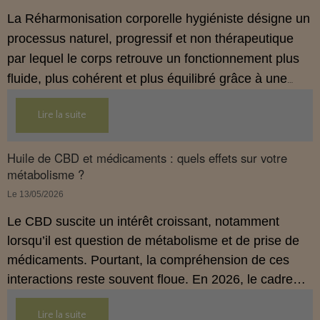
La Réharmonisation corporelle hygiéniste désigne un
processus naturel, progressif et non thérapeutique
par lequel le corps retrouve un fonctionnement plus
fluide, plus cohérent et plus équilibré grâce à une
hygiène de vie adaptée.
Lire la suite
Huile de CBD et médicaments : quels effets sur votre
métabolisme ?
Le 13/05/2026
Le CBD suscite un intérêt croissant, notamment
lorsqu’il est question de métabolisme et de prise de
médicaments. Pourtant, la compréhension de ces
interactions reste souvent floue. En 2026, le cadre
légal français impose des règles strictes : seuls les
Lire la suite
usages externes du CBD sont autorisés. Cet article