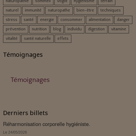
naturopathie
sommeil
vogot
hygiénisme
terrain
naturel
immunité
naturopathe
bien-être
techniques
stress
santé
energie
consommer
alimentation
danger
prévention
nutrition
blog
individu
digestion
vitamine
vitalité
santé naturelle
effets
Témoignages
Témoignages
Derniers billets
Réharmonisation corporelle hygiéniste.
Le 24/05/2026