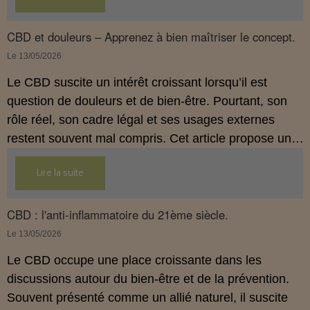
propose une mise au point claire et accessible pour
comprendre comment le CBD s’inscrit dans une
CBD et douleurs – Apprenez à bien maîtriser le concept.
démarche de prévention, sans ingestion et sans
Le 13/05/2026
allégations thérapeutiques.
Le CBD suscite un intérêt croissant lorsqu’il est
question de douleurs et de bien‑être. Pourtant, son
rôle réel, son cadre légal et ses usages externes
restent souvent mal compris. Cet article propose une
mise au point claire, moderne et conforme à la
Lire la suite
réglementation française de 2026, afin de mieux
comprendre comment le CBD s’intègre dans une
approche globale de prévention.
CBD : l'anti-inflammatoire du 21ème siècle.
Le 13/05/2026
Le CBD occupe une place croissante dans les
discussions autour du bien‑être et de la prévention.
Souvent présenté comme un allié naturel, il suscite