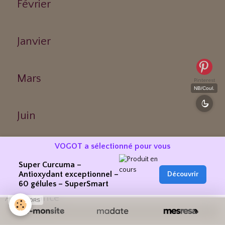
Février
Janvier
Mars
Pinterest
NB/Coul.
Juin
VOGOT a sélectionné pour vous
Avril
Super Curcuma –
Antioxydant exceptionnel –
Découvrir
60 gélules – SuperSmart
Abondance
SPONSORS