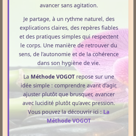
avancer sans agitation.
La Réharmonisation corporelle hygiéniste désigne un
processus naturel, progressif et non thérapeutique
Je partage, à un rythme naturel, des
par lequel le corps retrouve un fonctionnement plus
explications claires, des repères fiables
fluide, plus cohérent et plus équilibré grâce à une
et des pratiques simples qui respectent
hygiène de vie adaptée.
le corps. Une manière de retrouver du
Lire la suite
sens, de l’autonomie et de la cohérence
dans son hygiène de vie.
Huile de CBD et médicaments : quels effets sur votre
métabolisme ?
La
Méthode VOGOT
repose sur une
Le 13/05/2026
idée simple : comprendre avant d’agir,
Le CBD suscite un intérêt croissant, notamment
ajuster plutôt que brusquer, avancer
lorsqu’il est question de métabolisme et de prise de
avec lucidité plutôt qu’avec pression.
médicaments. Pourtant, la compréhension de ces
Vous pouvez la découvrir ici :
La
interactions reste souvent floue. En 2026, le cadre
Méthode VOGOT
légal français impose des règles strictes : seuls les
Lire la suite
usages externes du CBD sont autorisés. Cet article