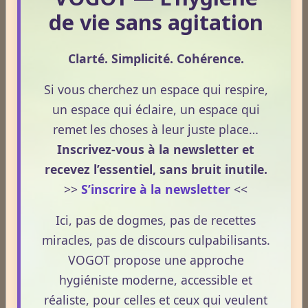
de vie sans agitation
nutrition
santé naturelle
santé
energie
immunité
bien-être
alimentation
vogot
naturopathie
vitamine
Clarté. Simplicité. Cohérence.
effets
techniques
naturel
stress
consommer
hygiénisme
terrain
danger
naturopathe
Si vous cherchez un espace qui respire,
un espace qui éclaire, un espace qui
Témoignages
remet les choses à leur juste place…
Inscrivez-vous à la newsletter et
recevez l’essentiel, sans bruit inutile.
Témoignages
>>
S’inscrire à la newsletter
<<
Ici, pas de dogmes, pas de recettes
miracles, pas de discours culpabilisants.
Derniers billets
VOGOT propose une approche
Réharmonisation corporelle hygiéniste.
hygiéniste moderne, accessible et
Le 24/05/2026
réaliste, pour celles et ceux qui veulent