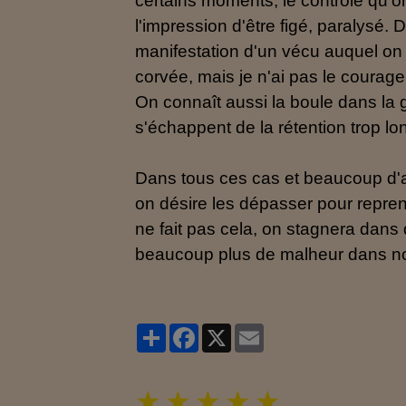
certains moments, le contrôle qu'o
l'impression d'être figé, paralysé.
manifestation d'un vécu auquel on 
corvée, mais je n'ai pas le courage 
On connaît aussi la boule dans la 
s'échappent de la rétention trop l
Dans tous ces cas et beaucoup d'au
on désire les dépasser pour repre
ne fait pas cela, on stagnera dans
beaucoup plus de malheur dans notr
Partager
Facebook
X
Email
★
★
★
★
★