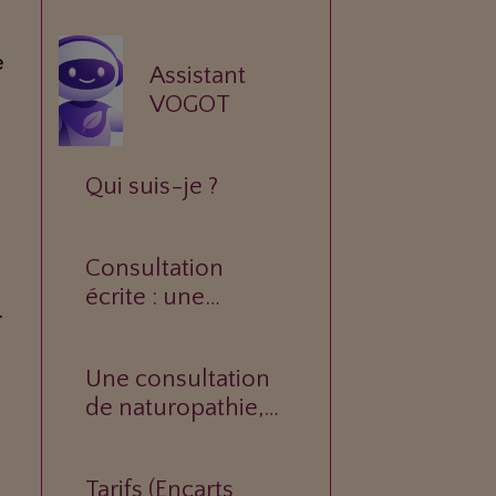
e
Assistant
VOGOT
Qui suis-je ?
Consultation
écrite : une
.
réponse
personnalisée à
Une consultation
votre question.
de naturopathie,
c’est quoi ?
Tarifs (Encarts