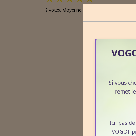
2
votes. Moyenne
5
sur 5.
VOGOT
Si vous ch
remet le
Ici, pas d
VOGOT pro