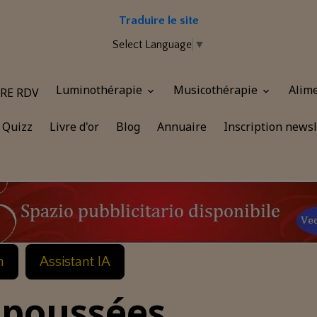
Traduire le site
Select Language
▼
Luminothérapie
Musicothérapie
Alim
RE RDV
Quizz
Livre d'or
Blog
Annuaire
Inscription newsl
n
Assistant IA
epoussées