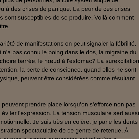
plus de personnes, la fuite systématique de
u à des crises de panique. La peur de ces crises
lles sont susceptibles de se produire. Voilà comment
tre.
riété de manifestations on peut signaler la fébrilité,
ui n'a pas connu le poing dans le dos, la migraine du
mâchoire barrée, le nœud à l'estomac? La surexcitation
attention, la perte de conscience, quand elles ne sont
hysique, peuvent être considérées comme résultant
uvent prendre place lorsqu'on s'efforce non pas
 éviter l'expression. La tension musculaire sert auss
motionnelle. Je suis très en colère; je parle les dents
ustration spectaculaire de ce genre de retenue. À