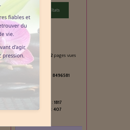
.
Voir les résultats
es fiables et
etrouver du
e vie.
Statistiques
ant d’agir,
Aujourd'hui
c pression.
612
visiteurs -
1062
pages vues
Total
2717328
visiteurs -
8496581
pages vues
Contenu
Nombre de pages :
1817
Nombre d'articles :
407