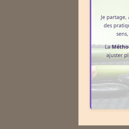
Je partage, 
des pratiq
sens,
La
Métho
ajuster p