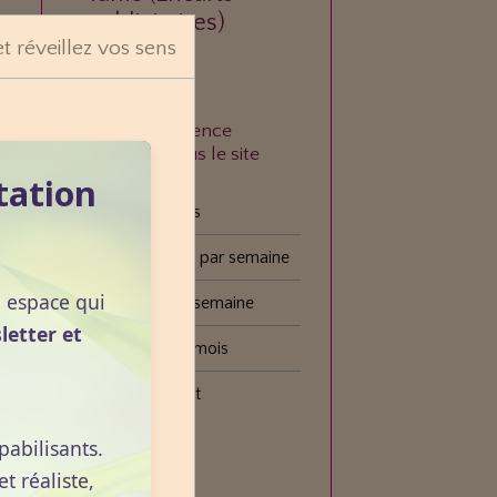
publicitaires)
et réveillez vos sens
À quelle fréquence
consultez-vous le site
VOGOT ?
tation
Tous les jours
Plusieurs fois par semaine
n espace qui
Une fois par semaine
letter et
Une fois par mois
Plus rarement
pabilisants.
Voter
 réaliste,