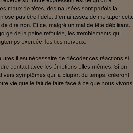
n exerce sur notre expression est tel qu'on a
 Des maux de têtes, des nausées sont parfois la
n'ose pas être fidèle. J'en ai assez de me taper cett
de dire non. Et ce, malgré un mal de tête débilitant.
gorge de la peine refoulée, les tremblements qui
ongtemps exercée, les tics nerveux.
tres il est nécessaire de décoder ces réactions si
ndre contact avec les émotions elles-mêmes. Si on
 divers symptômes qui la plupart du temps, créeront
e vie que le fait de faire face à ce que nous vivons