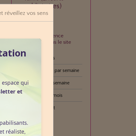
publicitaires)
et réveillez vos sens
À quelle fréquence
consultez-vous le site
VOGOT ?
tation
Tous les jours
Plusieurs fois par semaine
n espace qui
Une fois par semaine
letter et
Une fois par mois
Plus rarement
pabilisants.
Voter
 réaliste,