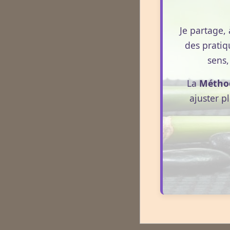
Je partage, 
des pratiq
sens,
La
Métho
ajuster p