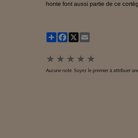
honte font aussi partie de ce cortè
Partager
Facebook
X
Email
★
★
★
★
★
Aucune note. Soyez le premier à attribuer une