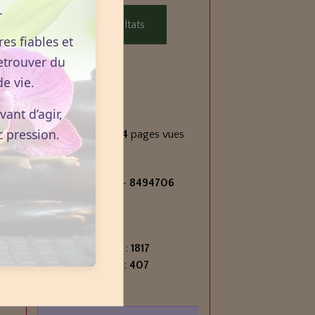
.
Voir les résultats
es fiables et
etrouver du
e vie.
Statistiques
ant d’agir,
Aujourd'hui
c pression.
673
visiteurs -
1724
pages vues
Total
2716464
visiteurs -
8494706
pages vues
Contenu
Nombre de pages :
1817
Nombre d'articles :
407