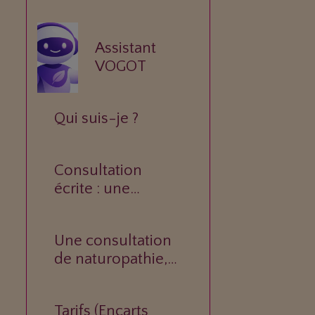
Assistant
VOGOT
Qui suis-je ?
Consultation
écrite : une
réponse
personnalisée à
Une consultation
votre question.
de naturopathie,
c’est quoi ?
Tarifs (Encarts