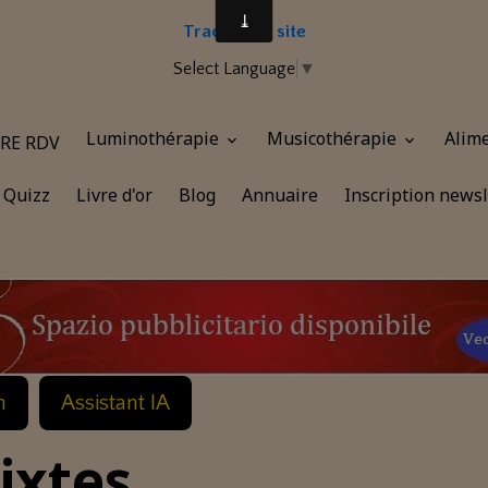
Traduire le site
Select Language
▼
Luminothérapie
Musicothérapie
Alim
RE RDV
Quizz
Livre d'or
Blog
Annuaire
Inscription newsl
n
Assistant IA
ixtes