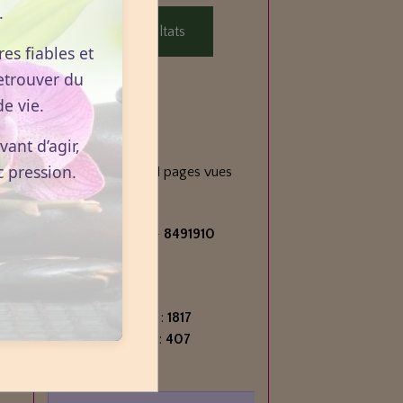
.
Voir les résultats
es fiables et
etrouver du
e vie.
Statistiques
ant d’agir,
Aujourd'hui
c pression.
846
visiteurs -
1411
pages vues
Total
2715274
visiteurs -
8491910
pages vues
Contenu
Nombre de pages :
1817
Nombre d'articles :
407