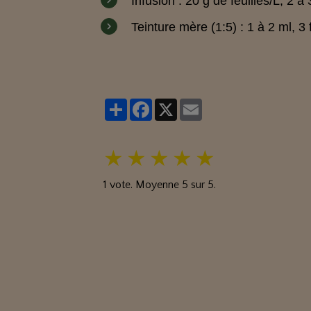
Infusion : 20 g de feuilles/L, 2 à
Teinture mère (1:5) : 1 à 2 ml, 3 
Partager
Facebook
X
Email
★
★
★
★
★
1
vote. Moyenne
5
sur 5.