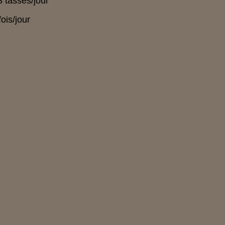
 3 tasses/jour
fois/jour