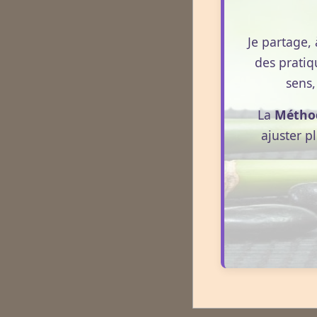
Je partage, 
des pratiq
sens,
La
Métho
ajuster p