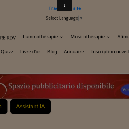
Traduire le site
Select Language
▼
Luminothérapie
Musicothérapie
Alim
RE RDV
Quizz
Livre d'or
Blog
Annuaire
Inscription newsl
n
Assistant IA