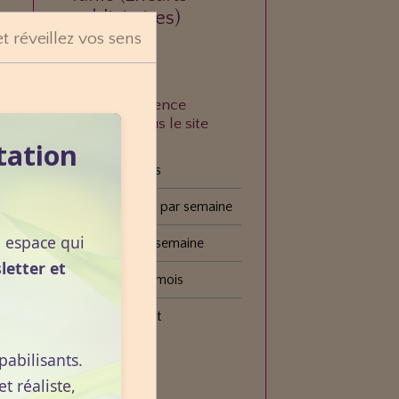
publicitaires)
et réveillez vos sens
À quelle fréquence
consultez-vous le site
VOGOT ?
tation
Tous les jours
Plusieurs fois par semaine
n espace qui
Une fois par semaine
letter et
Une fois par mois
Plus rarement
pabilisants.
Voter
 réaliste,