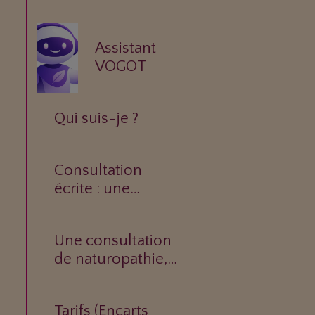
Assistant
VOGOT
Qui suis-je ?
Consultation
écrite : une
réponse
personnalisée à
Une consultation
votre question.
de naturopathie,
c’est quoi ?
Tarifs (Encarts