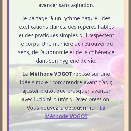
avancer sans agitation.
Newsletter #310 - avril 2026
Je partage, à un rythme naturel, des
Newsletter #309 - mars 2026
explications claires, des repères fiables
et des pratiques simples qui respectent
le corps. Une manière de retrouver du
ESPACE PUBLICITAIRE
sens, de l’autonomie et de la cohérence
Format : 300 × 600 px
dans son hygiène de vie.
Emplacement disponible
La
Méthode VOGOT
repose sur une
Cliquez ici pour consulter les
idée simple : comprendre avant d’agir,
tarifs.
ajuster plutôt que brusquer, avancer
avec lucidité plutôt qu’avec pression.
Vous pouvez la découvrir ici :
La
Méthode VOGOT