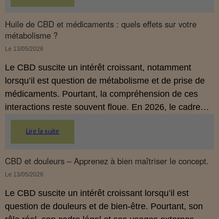
Huile de CBD et médicaments : quels effets sur votre
métabolisme ?
Le 13/05/2026
Le CBD suscite un intérêt croissant, notamment
lorsqu’il est question de métabolisme et de prise de
médicaments. Pourtant, la compréhension de ces
interactions reste souvent floue. En 2026, le cadre
légal français impose des règles strictes : seuls les
Lire la suite
usages externes du CBD sont autorisés. Cet article
propose une mise au point claire et accessible pour
comprendre comment le CBD s’inscrit dans une
CBD et douleurs – Apprenez à bien maîtriser le concept.
démarche de prévention, sans ingestion et sans
Le 13/05/2026
allégations thérapeutiques.
Le CBD suscite un intérêt croissant lorsqu’il est
question de douleurs et de bien‑être. Pourtant, son