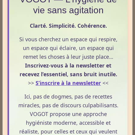
vie sans agitation
La nuit n’est pas seulement un moment de repos.
C’est une phase où le terrain se réorganise, se
Clarté. Simplicité. Cohérence.
décante et prépare la vitalité du lendemain.
Pourtant, peu de personnes savent réellement ce qui
Si vous cherchez un espace qui respire,
se joue dans cette période silencieuse.
un espace qui éclaire, un espace qui
remet les choses à leur juste place…
Lire la suite
Inscrivez-vous à la newsletter et
recevez l’essentiel, sans bruit inutile.
1
2
3
4
5
>>
S’inscrire à la newsletter
<<
Dernières newsletters
Ici, pas de dogmes, pas de recettes
miracles, pas de discours culpabilisants.
Newsletter #313 - juillet 2026
VOGOT propose une approche
Newsletter #312 - juin 2026
hygiéniste moderne, accessible et
réaliste, pour celles et ceux qui veulent
Newsletter #311 - mai 2026