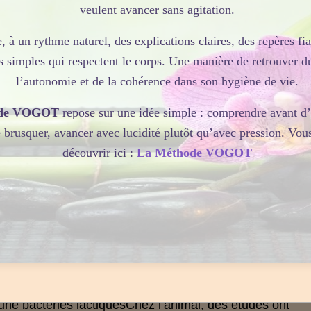
veulent avancer sans agitation.
 définition responsables de la
bactéries lactiques
Un effe
probiotiques sur la digestion-absorption du lactose a été
, à un rythme naturel, des explications claires, des repères fia
. Les
s simples qui respectent le corps. Une manière de retrouver d
l’autonomie et de la cohérence dans son hygiène de vie.
es minéraux et vitamines
m
De même, un probiotique comme le Lactobacillus
de VOGOT
repose sur une idée simple : comprendre avant d’a
e brusquer, avancer avec lucidité plutôt qu’avec pression. Vou
mine K)
de certaines vitamines
production
et la
découvrir ici :
La Méthode VOGOT
ques
Il a également été montré que les
es et de cholestérol
ng).
probiotiques pourraient avoir un effet bénéfique sur l
iniques sur ce sujet ont été menées chez l’homme ; mai
 que les
taient responsables de l’augmentation de l’excrétion du
à une
bactéries lactiques
Chez l’animal, des études ont