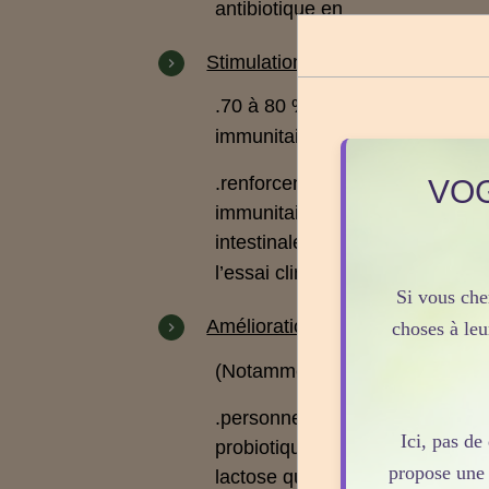
antibiotique en
Stimulation des défenses immuni
.
70 à 80 % de nos cellules immun
immunitaire sont fortement liés
VOG
.
renforcent les défenses immuni
immunitaire) : les probiotiques
intestinale,
effet immunomodula
l’essai clinique sur l’homme mo
Si vous che
Amélioration des fonctions intes
choses à le
(Notamment amélioration de la 
.
personnes souffrant d’intoléra
Ici, pas d
probiotiques sont souvent con
propose une 
lactose
qu’elles transforment en 