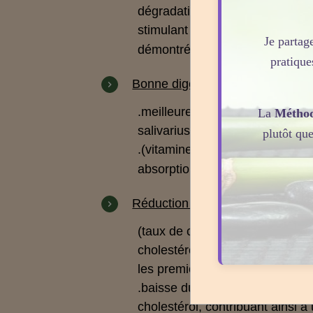
dégradation du lactose
sont par
stimulant de plusieurs souches 
Je partage
démontré in vivo chez l’homme
pratique
Bonne digestion et absorption d
.
meilleure absorption du calciu
La
Métho
salivarius participe à une
plutôt qu
.
(vitamines du groupe B et vita
absorption
facilitaient l’
probioti
Réduction du taux de triglycérid
(taux de cholestérol dans le sa
cholestérolémie
Peu d’études cl
les premiers résultats indiquent
.
baisse du taux de cholestérol
é
cholestérol, contribuant ainsi 