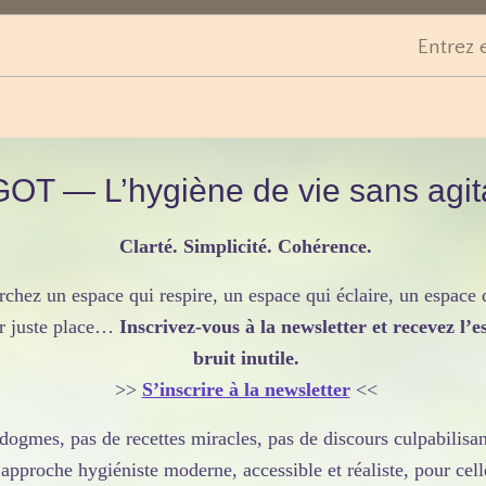
Entrez 
taires
itaires se logent dans l’intestin
L’intestin et le système
 puisque
OT — L’hygiène de vie sans agit
taires
(capacité à moduler l’activité du système
, en stimulant les cellules immunitaires de la muqueuse
teur
La plupart des études allant de la cellule isolée à
Clarté. Simplicité. Cohérence.
ntrent que l’ingestion de probiotiques a un
rchez un espace qui respire, un espace qui éclaire, un espace 
tinales
ur juste place…
Inscrivez-vous à la newsletter et recevez l’es
bruit inutile.
digestion du lactose)
>>
S’inscrire à la newsletter
<<
nce au lactose
(principal sucre du lait). C’est pourquoi, le
e dogmes, pas de recettes miracles, pas de discours culpabili
seillés en complément à des
meilleure digestion du
approche hygiéniste moderne, accessible et réaliste, pour cell
acide lactique ; à ce titre, elles permettent une