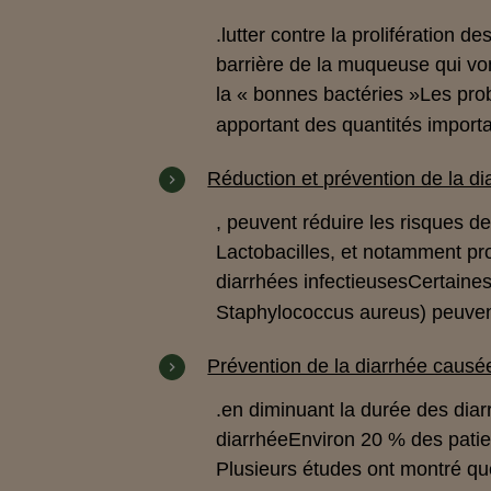
.
lutter contre la prolifération 
barrière de la muqueuse
qui von
la
« bonnes bactéries »
Les prob
apportant des quantités import
Réduction et prévention de la di
, peuvent réduire les risques de
Lactobacilles
, et notamment
pr
diarrhées infectieuses
Certaines
Staphylococcus aureus) peuve
Prévention de la diarrhée causée
.
en diminuant la durée des dia
diarrhée
Environ 20 % des patien
Plusieurs études ont montré que 