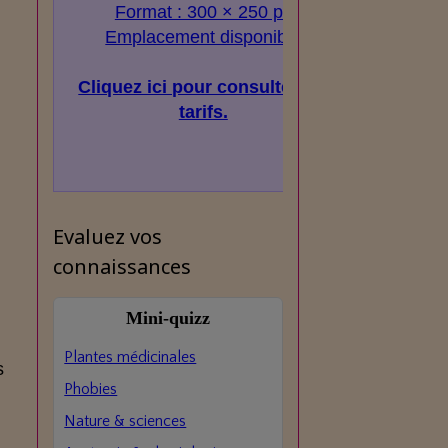
Format : 300 × 250 px
Emplacement disponible
Cliquez ici pour consulter les
tarifs.
Evaluez vos
connaissances
Mini‑quizz
Plantes médicinales
s
Phobies
Nature & sciences