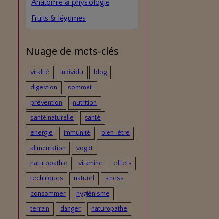
Anatomie & physiologie
Fruits & légumes
Nuage de mots-clés
vitalité
individu
blog
digestion
sommeil
prévention
nutrition
santé naturelle
santé
energie
immunité
bien-être
alimentation
vogot
naturopathie
vitamine
effets
techniques
naturel
stress
consommer
hygiénisme
terrain
danger
naturopathe