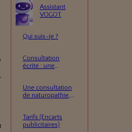
Assistant
VOGOT
n
Qui suis-je ?
Consultation
e
écrite : une
réponse
,
personnalisée à
Une consultation
votre question.
de naturopathie,
c’est quoi ?
Tarifs (Encarts
publicitaires)
t