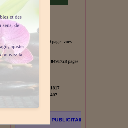
t
bles et des
Statistiques
u sens, de
Aujourd'hui
772
visiteurs -
1229
pages vues
gir, ajuster
Total
s pouvez la
2715200
visiteurs -
8491728
pages
vues
Contenu
Nombre de pages :
1817
a
Nombre d'articles :
407
s
ESPACE PUBLICITAIRE