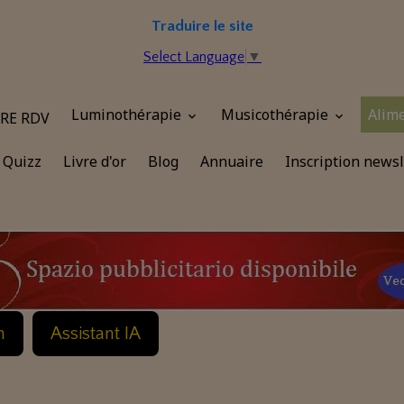
Traduire le site
Select Language
▼
Luminothérapie
Musicothérapie
Alim
RE RDV
Quizz
Livre d'or
Blog
Annuaire
Inscription newsl
n
Assistant IA