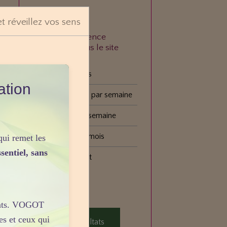
et réveillez vos sens
À quelle fréquence
consultez-vous le site
VOGOT ?
Tous les jours
ation
Plusieurs fois par semaine
Une fois par semaine
Une fois par mois
qui remet les
sentiel, sans
Plus rarement
s
Voter
sants. VOGOT
es et ceux qui
Voir les résultats