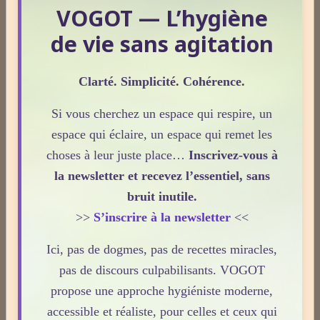
VOGOT — L’hygiène
Plantes médicinales
Phobies
de vie sans agitation
Nature & sciences
Anatomie & physiologie
Clarté. Simplicité. Cohérence.
Fruits & légumes
Si vous cherchez un espace qui respire, un
Nuage de mots-clés
espace qui éclaire, un espace qui remet les
choses à leur juste place…
Inscrivez-vous à
stress
naturel
individu
energie
consommer
vogot
la newsletter et recevez l’essentiel, sans
naturopathie
techniques
naturopathe
bien-être
bruit inutile.
hygiénisme
santé naturelle
nutrition
danger
santé
>>
S’inscrire à la newsletter
<<
sommeil
terrain
digestion
alimentation
effets
Ici, pas de dogmes, pas de recettes miracles,
prévention
immunité
blog
vitamine
vitalité
pas de discours culpabilisants. VOGOT
Témoignages
propose une approche hygiéniste moderne,
accessible et réaliste, pour celles et ceux qui