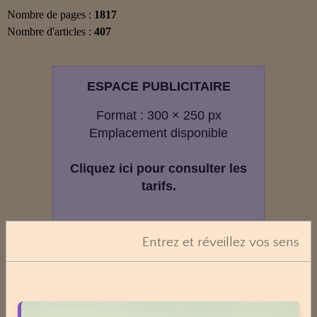
Nombre de pages :
1817
Nombre d'articles :
407
ESPACE PUBLICITAIRE
Format : 300 × 250 px
Emplacement disponible
Cliquez ici pour consulter les
tarifs.
Entrez et réveillez vos sens
Evaluez vos connaissances
Mini‑quizz