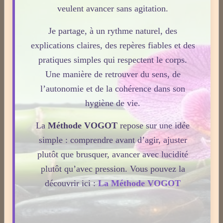
veulent avancer sans agitation.
Témoignages
Je partage, à un rythme naturel, des
explications claires, des repères fiables et des
pratiques simples qui respectent le corps.
Derniers billets
Une manière de retrouver du sens, de
l’autonomie et de la cohérence dans son
Réharmonisation corporelle hygiéniste.
hygiène de vie.
Le 24/05/2026
La Réharmonisation corporelle hygiéniste désigne un
La
Méthode VOGOT
repose sur une idée
processus naturel, progressif et non thérapeutique
simple : comprendre avant d’agir, ajuster
par lequel le corps retrouve un fonctionnement plus
plutôt que brusquer, avancer avec lucidité
fluide, plus cohérent et plus équilibré grâce à une
plutôt qu’avec pression. Vous pouvez la
hygiène de vie adaptée.
découvrir ici :
La Méthode VOGOT
Lire la suite
Huile de CBD et médicaments : quels effets sur votre