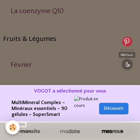
La coenzyme Q10
Fruits & Légumes
Pinterest
NB/Coul.
Février
Janvier
VOGOT a sélectionné pour vous
MultiMineral Complex –
Minéraux essentiels – 90
Découvrir
Mars
gélules – SuperSmart
SPONSORS
Juin