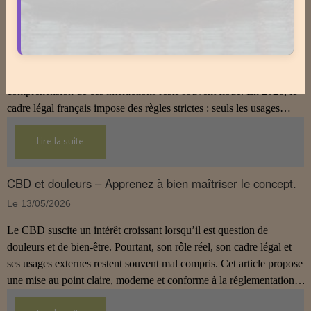
métabolisme ?
Le 13/05/2026
Le CBD suscite un intérêt croissant, notamment lorsqu’il est
question de métabolisme et de prise de médicaments. Pourtant, la
compréhension de ces interactions reste souvent floue. En 2026, le
cadre légal français impose des règles strictes : seuls les usages
externes du CBD sont autorisés. Cet article propose une mise au
point claire et accessible pour comprendre comment le CBD
Lire la suite
s’inscrit dans une démarche de prévention, sans ingestion et sans
allégations thérapeutiques.
CBD et douleurs – Apprenez à bien maîtriser le concept.
Le 13/05/2026
Le CBD suscite un intérêt croissant lorsqu’il est question de
douleurs et de bien‑être. Pourtant, son rôle réel, son cadre légal et
ses usages externes restent souvent mal compris. Cet article propose
une mise au point claire, moderne et conforme à la réglementation
française de 2026, afin de mieux comprendre comment le CBD