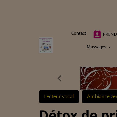
Contact
PREND
Massages
Lecteur vocal
Ambiance ze
Détox de p