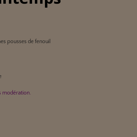
nes pousses de fenouil
e
s modération.