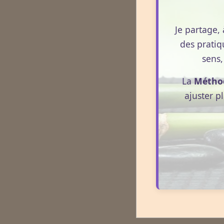
Je partage, 
des pratiq
sens,
La
Métho
ajuster p