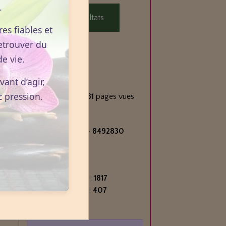
.
Voir les résultats
es fiables et
etrouver du
e vie.
Statistiques
ant d’agir,
Aujourd'hui
c pression.
1235
visiteurs -
2331
pages vues
Total
2715663
visiteurs -
8492830
pages vues
Contenu
Nombre de pages :
1817
Nombre d'articles :
407