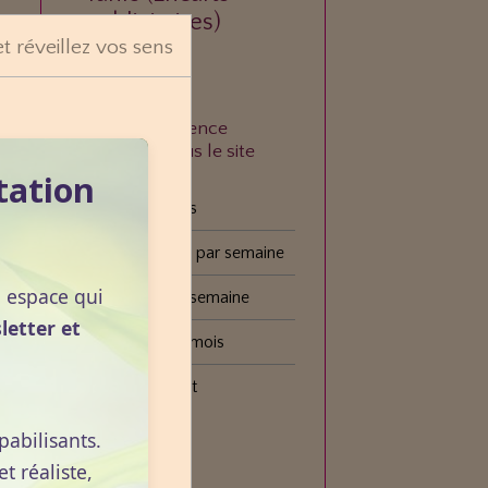
publicitaires)
et réveillez vos sens
À quelle fréquence
consultez-vous le site
VOGOT ?
tation
Tous les jours
Plusieurs fois par semaine
n espace qui
Une fois par semaine
letter et
Une fois par mois
Plus rarement
pabilisants.
Voter
 réaliste,