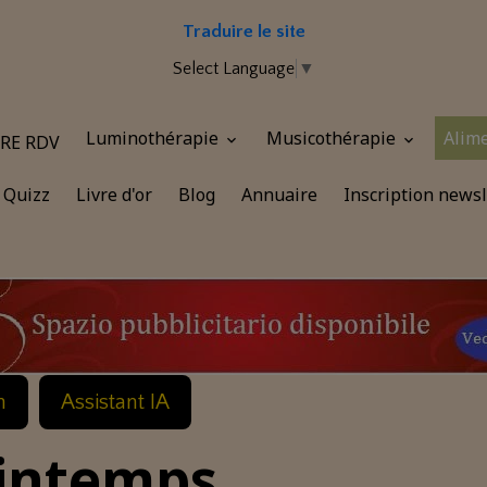
Traduire le site
Select Language
▼
Luminothérapie
Musicothérapie
Alim
RE RDV
Quizz
Livre d'or
Blog
Annuaire
Inscription newsl
n
Assistant IA
rintemps