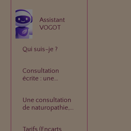
Assistant
VOGOT
Qui suis-je ?
Consultation
écrite : une
réponse
personnalisée à
Une consultation
votre question.
de naturopathie,
c’est quoi ?
Tarifs (Encarts