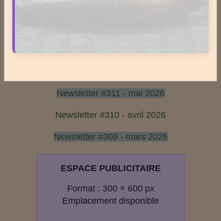
1
2
3
4
5
Dernières newsletters
Newsletter #313 - juillet 2026
Newsletter #312 - juin 2026
Newsletter #311 - mai 2026
Newsletter #310 - avril 2026
Newsletter #309 - mars 2026
ESPACE PUBLICITAIRE
Format : 300 × 600 px
Emplacement disponible