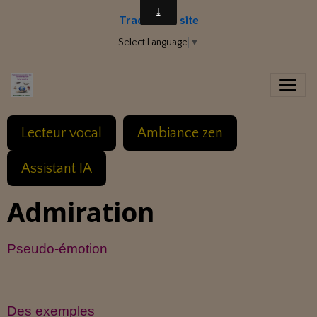
Traduire le site
Select Language
▼
Lecteur vocal
Ambiance zen
Assistant IA
Admiration
Pseudo-émotion
Des exemples