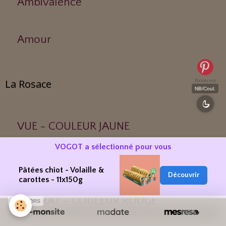
Ambivalence
Amour
La Rosace
Pinterest
NB/Coul.
VUE - COULEUR JAUNE
VOGOT a sélectionné pour vous
OUIE - COULEUR BLEUE
Pâtées chiot - Volaille &
Découvrir
carottes - 11x150g
ODORAT - COULEUR ROUGE
SPONSORS