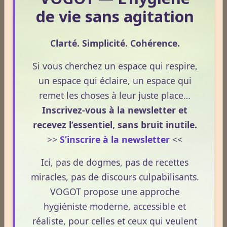
Lire la suite
usages externes du CBD sont autorisés. Cet article
de vie sans agitation
propose une mise au point claire et accessible pour
comprendre comment le CBD s’inscrit dans une
CBD et douleurs – Apprenez à bien maîtriser le concept.
Clarté. Simplicité. Cohérence.
démarche de prévention, sans ingestion et sans
Le 13/05/2026
allégations thérapeutiques.
Si vous cherchez un espace qui respire,
Le CBD suscite un intérêt croissant lorsqu’il est
un espace qui éclaire, un espace qui
question de douleurs et de bien‑être. Pourtant, son
remet les choses à leur juste place…
rôle réel, son cadre légal et ses usages externes
Inscrivez-vous à la newsletter et
restent souvent mal compris. Cet article propose une
recevez l’essentiel, sans bruit inutile.
mise au point claire, moderne et conforme à la
>>
S’inscrire à la newsletter
<<
Lire la suite
réglementation française de 2026, afin de mieux
comprendre comment le CBD s’intègre dans une
Ici, pas de dogmes, pas de recettes
approche globale de prévention.
CBD : l'anti-inflammatoire du 21ème siècle.
miracles, pas de discours culpabilisants.
Le 13/05/2026
VOGOT propose une approche
Le CBD occupe une place croissante dans les
hygiéniste moderne, accessible et
discussions autour du bien‑être et de la prévention.
réaliste, pour celles et ceux qui veulent