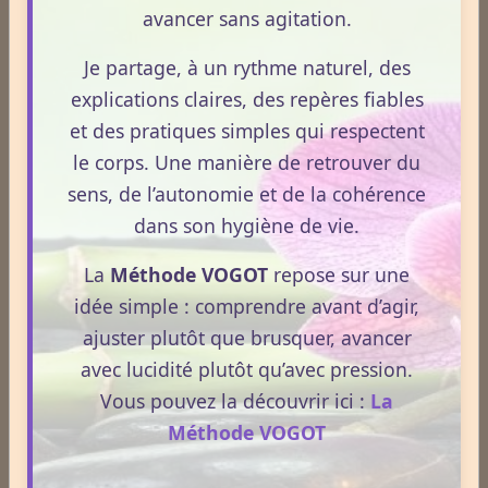
Souvent présenté comme un allié naturel, il suscite
avancer sans agitation.
un intérêt grandissant pour ses usages externes et
son interaction avec le système endocannabinoïde.
Je partage, à un rythme naturel, des
Lire la suite
Cet article propose une mise au point claire, moderne
explications claires, des repères fiables
et conforme à la réglementation française de 2026.
et des pratiques simples qui respectent
La nuit n’est pas ce que vous croyez : comprendre ce qui
le corps. Une manière de retrouver du
prépare réellement le réveil.
sens, de l’autonomie et de la cohérence
Le 08/04/2026
dans son hygiène de vie.
La nuit n’est pas seulement un moment de repos.
La
Méthode VOGOT
repose sur une
C’est une phase où le terrain se réorganise, se
idée simple : comprendre avant d’agir,
décante et prépare la vitalité du lendemain.
ajuster plutôt que brusquer, avancer
Pourtant, peu de personnes savent réellement ce qui
avec lucidité plutôt qu’avec pression.
se joue dans cette période silencieuse.
Vous pouvez la découvrir ici :
La
Lire la suite
Méthode VOGOT