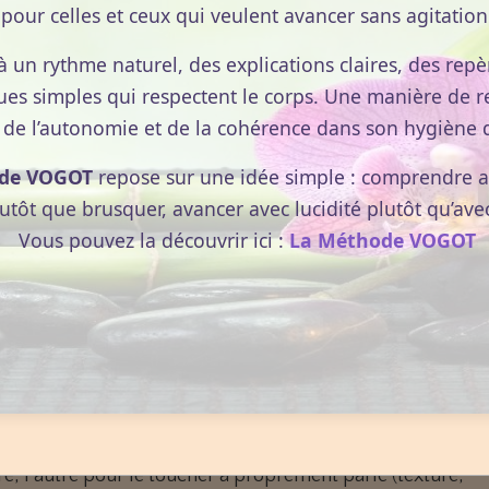
pour celles et ceux qui veulent avancer sans agitation
à un rythme naturel, des explications claires, des repèr
ues simples qui respectent le corps. Une manière de r
 de l’autonomie et de la cohérence dans son hygiène d
de VOGOT
repose sur une idée simple : comprendre av
lutôt que brusquer, avancer avec lucidité plutôt qu’ave
Vous pouvez la découvrir ici :
La Méthode VOGOT
on
. Les terminaisons nerveuses contenues dans la peau, et
tent à l'homme d'explorer son environnement par le
bilité à la
pression
, à la
température
, et à la
douleur
. Elle
ui réagissent en fonction de
stimuli
différents, et qui
bles par le cerveau. Ces informations parcourent la
via deux types de canaux : l’un pour les informations
e, l’autre pour le toucher à proprement parlé (texture,