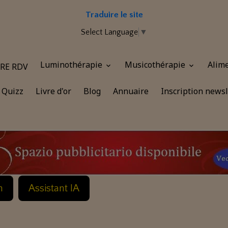
Traduire le site
Select Language
▼
Luminothérapie
Musicothérapie
Alim
RE RDV
Quizz
Livre d'or
Blog
Annuaire
Inscription newsl
n
Assistant IA