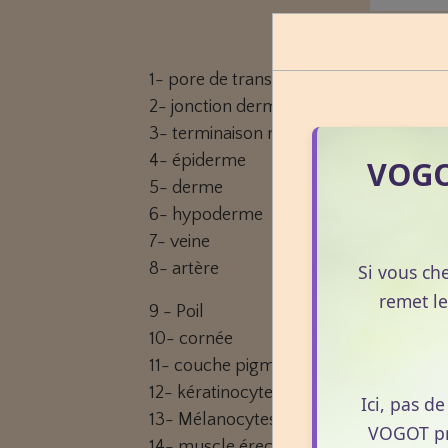
1- pore de transpiration
2- jonction dermo-épidermique (papil
3- terminaison nerveuse (toucher)
4- épiderme
VOGOT
5- derme
6- hypoderme
7- veine
8- artère
Si vous ch
remet le
9 -
Poil
10- cornée
11- couche pigmentée
12-
kératinocytes
Ici, pas d
13- Mélanocytes
VOGOT pro
14- muscle érecteur du poil