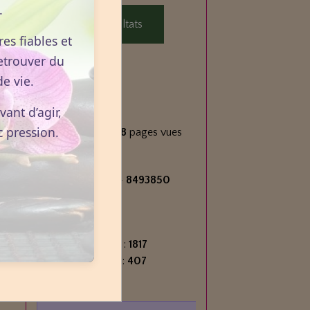
.
Voir les résultats
es fiables et
etrouver du
e vie.
Statistiques
ant d’agir,
Aujourd'hui
c pression.
506
visiteurs -
868
pages vues
Total
2716297
visiteurs -
8493850
pages vues
Contenu
Nombre de pages :
1817
Nombre d'articles :
407