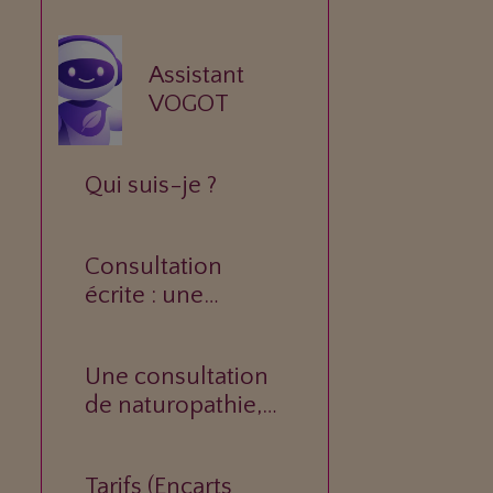
Assistant
VOGOT
Qui suis-je ?
Consultation
écrite : une
réponse
personnalisée à
Une consultation
votre question.
de naturopathie,
c’est quoi ?
Tarifs (Encarts