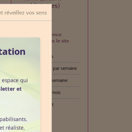
publicitaires)
et réveillez vos sens
À quelle fréquence
consultez-vous le site
VOGOT ?
tation
Tous les jours
Plusieurs fois par semaine
n espace qui
Une fois par semaine
letter et
Une fois par mois
Plus rarement
pabilisants.
Voter
 réaliste,