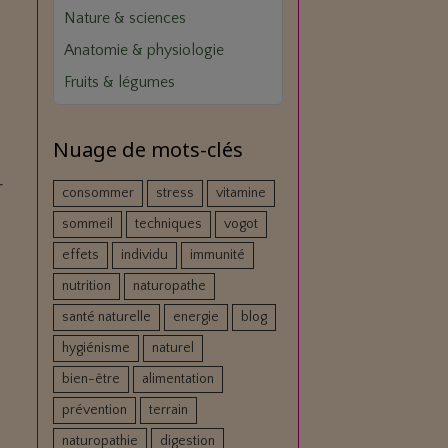
Nature & sciences
Anatomie & physiologie
Fruits & légumes
Nuage de mots-clés
r
consommer
stress
vitamine
s
sommeil
techniques
vogot
effets
individu
immunité
nutrition
naturopathe
santé naturelle
energie
blog
hygiénisme
naturel
bien-être
alimentation
prévention
terrain
naturopathie
digestion