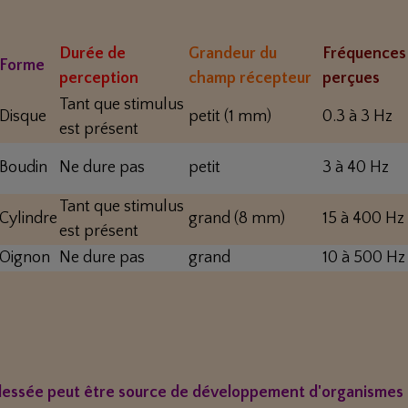
Durée de
Grandeur du
Fréquences
Forme
perception
champ récepteur
perçues
Tant que stimulus
Disque
petit (1 mm)
0.3 à 3 Hz
est présent
Boudin
Ne dure pas
petit
3 à 40 Hz
Tant que stimulus
Cylindre
grand (8 mm)
15 à 400 Hz
est présent
Oignon
Ne dure pas
grand
10 à 500 Hz
 blessée peut être source de développement d'organismes