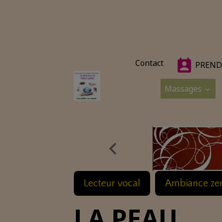
Contact
PREND
Massages
Lecteur vocal
Ambiance ze
LA PEAU