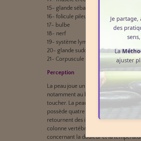
15-
glande sébacée
16- folicule pileux
Je partage, 
17- bulbe
des pratiq
18-
nerf
sens,
19-
système lymphatique
et vasculaire
La
Métho
20-
glande sudoripare eccrine
21-
Corpuscule de Pacini
ajuster p
Perception
La peau joue un rôle dans la
nocicepti
notamment au bout des doigts, permet
toucher
. La peau permet ainsi une sensi
possède quatre types de récepteurs, q
retournent des informations interpréta
colonne vertébrale, jusqu’au thalamus 
concernant la douleur et la températur