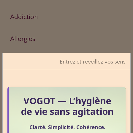
Addiction
Allergies
Aphrodisiaque
Entrez et réveillez vos sens
Asthme
VOGOT — L’hygiène
Médecines Douces
de vie sans agitation
Clarté. Simplicité. Cohérence.