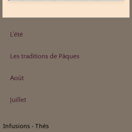
Mai, mois du muguet
L'été
Les traditions de Pâques
Août
Juillet
Infusions - Thés