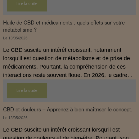
Lire la suite
Huile de CBD et médicaments : quels effets sur votre
métabolisme ?
Le 13/05/2026
Le CBD suscite un intérêt croissant, notamment
lorsqu’il est question de métabolisme et de prise de
médicaments. Pourtant, la compréhension de ces
interactions reste souvent floue. En 2026, le cadre
légal français impose des règles strictes : seuls les
Lire la suite
usages externes du CBD sont autorisés. Cet article
propose une mise au point claire et accessible pour
comprendre comment le CBD s’inscrit dans une
CBD et douleurs – Apprenez à bien maîtriser le concept.
démarche de prévention, sans ingestion et sans
Le 13/05/2026
allégations thérapeutiques.
Le CBD suscite un intérêt croissant lorsqu’il est
question de douleurs et de bien‑être. Pourtant, son