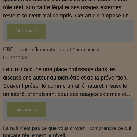
rôle réel, son cadre légal et ses usages externes
restent souvent mal compris. Cet article propose une
mise au point claire, moderne et conforme à la
Lire la suite
réglementation française de 2026, afin de mieux
comprendre comment le CBD s’intègre dans une
approche globale de prévention.
CBD : l'anti-inflammatoire du 21ème siècle.
Le 13/05/2026
Le CBD occupe une place croissante dans les
discussions autour du bien‑être et de la prévention.
Souvent présenté comme un allié naturel, il suscite
un intérêt grandissant pour ses usages externes et
son interaction avec le système endocannabinoïde.
Lire la suite
Cet article propose une mise au point claire, moderne
et conforme à la réglementation française de 2026.
La nuit n’est pas ce que vous croyez : comprendre ce qui
prépare réellement le réveil.